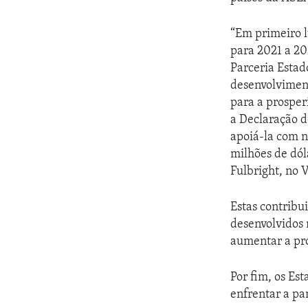
“Em primeiro l
para 2021 a 20
Parceria Esta
desenvolvimen
para a prospe
a Declaração 
apoiá-la com n
milhões de dól
Fulbright, no 
Estas contribu
desenvolvidos 
aumentar a pro
Por fim, os Es
enfrentar a pa