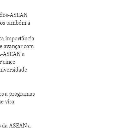
nidos-ASEAN
amos também a
ta importância
e avançar com
UA-ASEAN e
r cinco
Universidade
dos a programas
e visa
es da ASEAN a