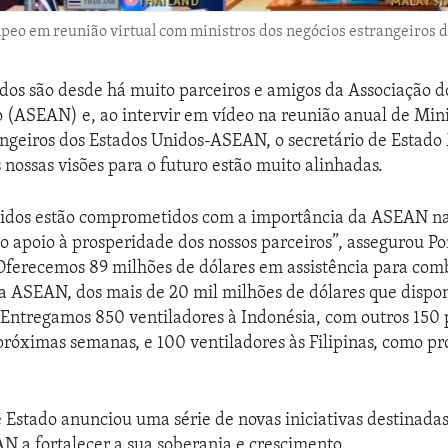
peo em reunião virtual com ministros dos negócios estrangeiros
dos são desde há muito parceiros e amigos da Associação d
o (ASEAN) e, ao intervir em vídeo na reunião anual de Mini
angeiros dos Estados Unidos-ASEAN, o secretário de Estad
 nossas visões para o futuro estão muito alinhadas.
nidos estão comprometidos com a importância da ASEAN na
 o apoio à prosperidade dos nossos parceiros”, assegurou P
Oferecemos 89 milhões de dólares em assistência para com
da ASEAN, dos mais de 20 mil milhões de dólares que dispo
Entregamos 850 ventiladores à Indonésia, com outros 150 
próximas semanas, e 100 ventiladores às Filipinas, como p
e Estado anunciou uma série de novas iniciativas destinadas
N a fortalecer a sua soberania e crescimento.