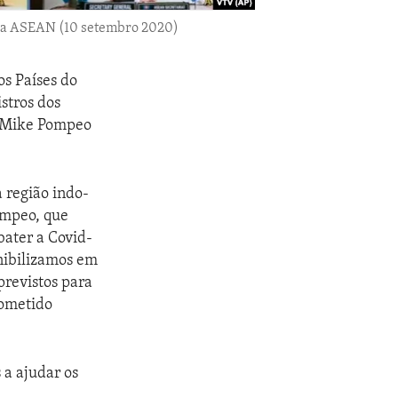
 da ASEAN (10 setembro 2020)
os Países do
stros dos
o Mike Pompeo
 região indo-
ompeo, que
bater a Covid-
nibilizamos em
previstos para
rometido
 a ajudar os