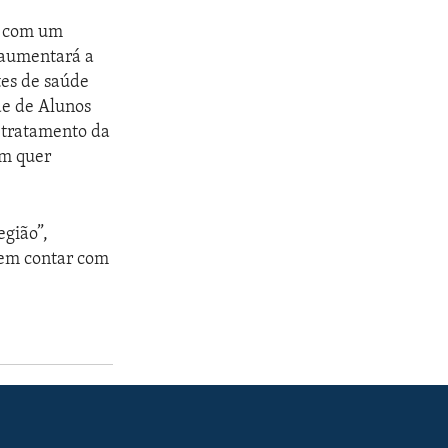
, com um
 aumentará a
tes de saúde
de de Alunos
 tratamento da
ém quer
egião”,
dem contar com