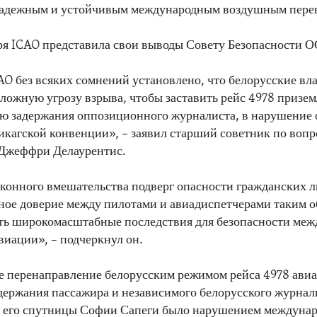
надежным и устойчивым международным воздушным пере
ря ICAO представила свои выводы Совету Безопасности 
AO без всяких сомнений установлено, что белорусские вл
ложную угрозу взрыва, чтобы заставить рейс 4978 призем
ю задержания оппозиционного журналиста, в нарушение 
икагской конвенции», – заявил старший советник по воп
 Джеффри Делаурентис.
аконного вмешательства подверг опасности гражданских л
ое доверие между пилотами и авиадиспетчерами таким о
ть широкомасштабные последствия для безопасности ме
виации», – подчеркнул он.
 перенаправление белорусским режимом рейса 4978 ави
адержания пассажира и независимого белорусского журнал
и его спутницы Софии Сапеги было нарушением междуна