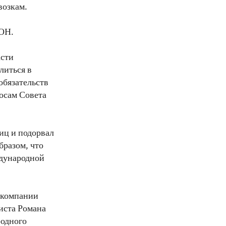
возкам.
ООН.
асти
литься в
обязательств
росам Совета
иц и подорвал
бразом, что
ждународной
акомпании
иста Романа
родного