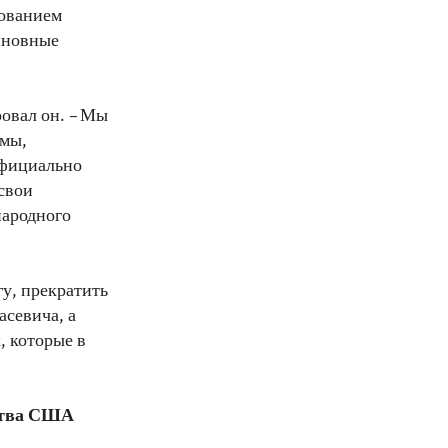
рованием
Виновные
ровал он. – Мы
емы,
официально
свои
народного
у, прекратить
севича, а
, которые в
ства США