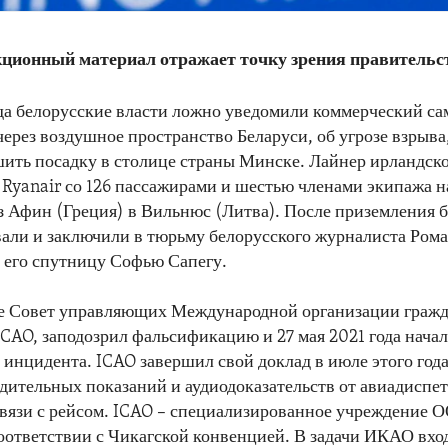
ционный материал отражает точку зрения правитель
ода белорусские власти ложно уведомили коммерческий са
ерез воздушное пространство Беларуси, об угрозе взрыва
ить посадку в столице страны Минске. Лайнер ирландск
Ryanair со 126 пассажирами и шестью членами экипажа н
з Афин (Греция) в Вильнюс (Литва). После приземления 
вали и заключили в тюрьму белорусского журналиста Ром
 его спутницу Софью Сапегу.
же Совет управляющих Международной организации граж
ICAO, заподозрил фальсификацию и 27 мая 2021 года нача
 инцидента. ICAO завершил свой доклад в июле этого года
дительных показаний и аудиодоказательств от авиадиспет
связи с рейсом. ICAO – специализированное учреждение 
 соответствии с Чикагской конвенцией. В задачи ИКАО вхо