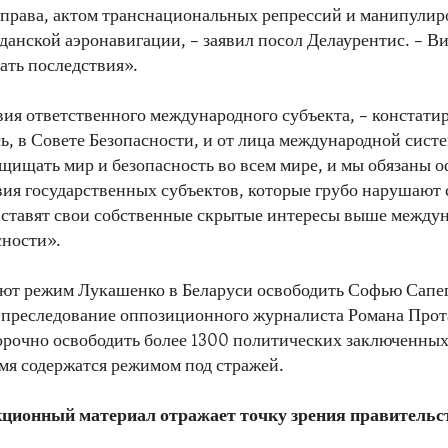
права, актом транснациональных репрессий и манипули
данской аэронавигации, – заявил посол Делаурентис. – 
ть последствия».
вия ответственного международного субъекта, – констати
сь, в Совете Безопасности, и от лица международной сист
щищать мир и безопасность во всем мире, и мы обязаны 
вия государственных субъектов, которые грубо нарушают 
 ставят свои собственные скрытые интересы выше между
сности».
т режим Лукашенко в Беларуси освободить Софью Сапег
 преследование оппозиционного журналиста Романа Прота
орочно освободить более 1300 политических заключенных
мя содержатся режимом под стражей.
ционный материал отражает точку зрения правитель