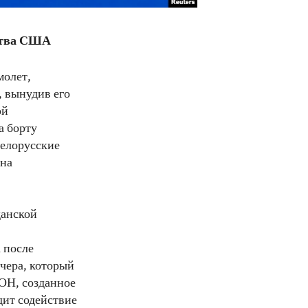
ства США
молет,
, вынудив его
ой
а борту
белорусские
ана
данской
л
 после
чера, который
ООН, созданное
дит содействие