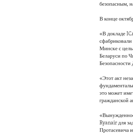
безопасным, 
В конце октяб
«В докладе IC
сфабриковали 
Минске с цель
Беларуси по Ч
Безопасности
«Этот акт нез
фундаментальн
это может име
гражданской а
«Вынужденное
Ryanair для з
Протасевича 