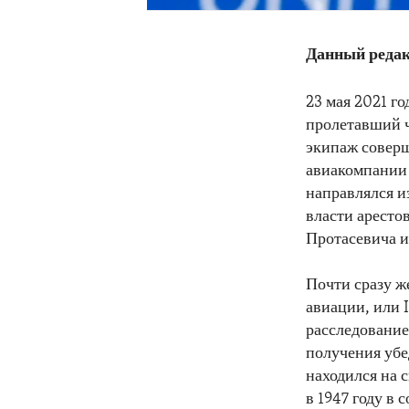
Данный редак
23 мая 2021 г
пролетавший ч
экипаж соверш
авиакомпании 
направлялся и
власти аресто
Протасевича и
Почти сразу 
авиации, или 
расследование
получения убе
находился на 
в 1947 году в