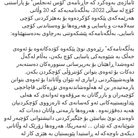
ئاماژەی بەوەکرد کە جاڕنامەی "لۆس ئەنجلس" بۆ پاراستنی
کۆچ لە ساڵی 2022، بەڵگەنامەیەکە کە 20 وڵاتی
هەرێمەکەی پێکەوە کۆکردەوە بۆ بەهێزکردنی کۆچی
سەلامەت و یاسایی و هەروەها بۆ وەستاندنی کۆچی
ناسایی، بەڵگەنامەکە پێشکەوتنی بەرچاوی بەدەستهێناوە:
بەڵگەنامەکە" رێڕەوی نوێ پێکەوە کۆدەکاتەوە بۆ ئەوەی
خەڵک بە شێوەیەکی یاسایی کۆچ بکەن، بەڵام لەگەڵ
ئەوەشدا ڕاهێنان بۆ بەرپرسانی سنوورەکان دەستەبەر
دەکات بۆ ئەوەی بتوانن کۆنترۆڵی کۆچکردن بکەن.
هاوبەشیپێکردنی زانیاری لە نێوان وڵاتاندا بۆ ئەوەی بتوانن
یارمەتیدەر بن لە هەڵوەشاندنەوەی تۆڕەکانی قاچاخچی
کۆچبەران و بازرگانان بە مرۆڤەوە ئەوانەی کە هەلی
پێداویستییەکانی ئەو کەسانەی کە ئارەزووی کۆچکردنیان
هەیە دەقۆزنەوە . هەروەها یارمەتی وڵاتان دەدات کە
ناوەندی نوێ بنیاتبنێن بۆ جێگیرکردنی دانیشتوانی کۆچبەر لەو
شوێنانەی کە تێدان ... ئەمەریکا، هەروەها زۆرێک لە وڵاتانی
دیکەی ناوچەکە لە ڕاستیدا پێویستیان بە هێزی کار لە