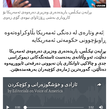
ENVIRONMENT AND HEALTH
بڕایەن نیکـڵس، یاریدەدەری وەزیری دەرەوەی ئەمەریکا بۆ
IDEALS AND INSTITUTIONS
کاروباری بەشی ڕۆژئاوای نیوەی گۆی زەوی
ئەم وتارەی لە دەنگی ئەمەریکا بڵاوکراوەتەوە
ڕاوبۆچوونی حکومەتی ئەمەریکایە
بڕایەن نیکـڵس، یاریدەدەری وەزیری دەرەوەی ئەمەریکا
دەڵێت، ئەو وڵاتانەی بەدەست ئاستەنگەکانی دیموکراسی
جدی و چالاکیی تاوانکاری یان نەبوونی دەرفەتی ئابوورییەوە
دەناڵێنن، گەورەترین ژمارەی کۆچبەران بەرهەمدەهێنن.
ئازادی و خۆشگوزەرانی و کۆچکردن
by
Editorials on Voice of America
No media source currently available
0:00
3:52