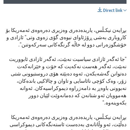
Direct link
بڕایەن نیکـڵس، یاریدەدەری وەزیری دەرەوەی ئەمەریکا بۆ
کاروباری بەشی ڕۆژئاوای نیوەی گۆی زەوی وتی" ئازادی و
خۆشگوزەرانی دوو لە خاڵە گرنگەکانی سەرکەوتنن".
"جا ئەگەر ئازادی سیاسیت نەبێت، ئەگەر ئازادی ئابووریت
نەبێت، ئەگەر هەست نەکەیت کە خۆت و خێزانەکەت
دەتوانن گەشەبکەن، ئەوە دەبێتە هۆی دروستبوونی شتی
زۆر، وەک کۆچی نائاسایی و تاوان و چالاکیی باندەکان،
نەبوونی باوەڕ بە دامەزراوە دیموکراسیەکان. ئەوانە
هەموویان ئەو شتانەن کە دەمانەوێت لێیان دوور
بکەوینەوە."
بڕایەن نیکـڵس، یاریدەدەری وەزیری دەرەوەی ئەمەریکا
دەڵێت، ئەو وڵاتانەی بەدەست ئاستەنگەکانی دیموکراسی