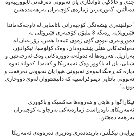
جدی و چالاکیی تاوانکاری یان نەبوونی دەرفەتی ئابوورییەوە
دەناڵێنن، گەورەترین ژمارەی کۆچبەران بەرهەمدەهێنن.
"خولقێنەری پێشەنگی کۆچبەرانی نائاسایی لە ناوچەکەماندا
ڤێنزویلایە. ڕەنگە 8 ملیۆن کۆچبەری ڤێنزوێلی لە
دەوروبەری نیوەی گۆی زەوی ئێمەدا هەبن، زۆربەیان لە
دەوڵەتەکانی هێڵی پێشەوەدان، وەک کۆلۆمبیا، ئیکوادۆر،
بەرازیل، هەروەها لە دەوڵەتە دوورەکانی وەک ئەرجەنتین و
شیلی، یان لە باکوور وەک ئەمەریکا و کەنەدا. کەواتە ئەوە
دیارە کە ڕەنگدانەوەی نەبوونی هیوا یان نەبوونی دەرفەت و
نەبوونی پانتایی دیموکراسییە کە دانیشتووان لەوێ دووچاری
بوون."
نیکاراگوا و هایتی و هەروەها مەکسیک و باکووری
ئەمەریکای ناوەڕاست ژمارەیەکی بەرچاو لە کۆچبەران
بەرهەم دەهێنن.
بڕایەن نیکـڵس، یاریدەدەری وەزیری دەرەوەی ئەمەریکا