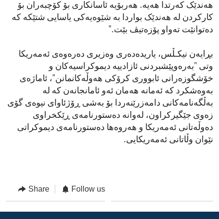
هەندێک کەرتدا هەیە. هەربۆیە ئاسانکاری بۆ کۆچبەران بۆ
کارکردن لە هەندێک بواردا بە شێوەیەکی یاسایی شتێکە کە
دەتوانێت تەواو پۆزەتیڤ بێت."
بڕایەن نیکـڵس، یاریدەدەری وەزیری دەرەوەی ئەمەریکا
وتی "بەرەوپێشبردنی ئازادییە دیموکراسیەکان و
خۆشگوزەرانی ئابووری کرۆکی هەوڵەکانمانن"، ئاماژەی
بەوەشکرد کە ئەمانە هەمان ئەو ئامانجانەن کە لە
بەڵگەنامەکانی دامەزرێنەردا بۆ بەشی ڕۆژئاوای نیوەی گۆی
زەوی جێگیرکراون، لەوانە دەستورنامەی ڕێکخراوی
دەوڵەتانی ئەمەریکا و هەروەها دەستورنامەی دیموکراتی
نێوان وڵاتانی ئەمەریکایی.
Share
Follow us