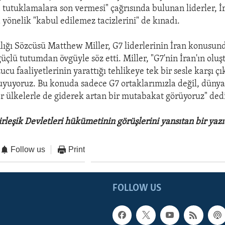
i tutuklamalara son vermesi" çağrısında bulunan liderler, İ
 yönelik "kabul edilemez tacizlerini" de kınadı.
nlığı Sözcüsü Matthew Miller, G7 liderlerinin İran konusun
güçlü tutumdan övgüyle söz etti. Miller, "G7'nin İran'ın olu
zucu faaliyetlerinin yarattığı tehlikeye tek bir sesle karşı 
uyoruz. Bu konuda sadece G7 ortaklarımızla değil, dünyan
r ülkelerle de giderek artan bir mutabakat görüyoruz" ded
rleşik Devletleri hükümetinin görüşlerini yansıtan bir yazı
Follow us
Print
FOLLOW US