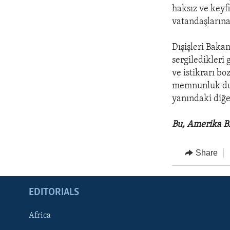
haksız ve keyf
vatandaşlarına
Dışişleri Baka
sergiledikleri 
ve istikrarı bo
memnunluk duy
yanındaki diğe
Bu, Amerika Bi
Share
EDITORIALS
Africa