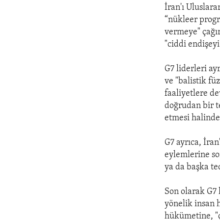
İran'ı Uluslar
“nükleer progr
vermeye" çağırd
"ciddi endişeyi"
G7 liderleri a
ve "balistik fü
faaliyetlere d
doğrudan bir t
etmesi halinde
G7 ayrıca, İran
eylemlerine so
ya da başka te
Son olarak G7 l
yönelik insan h
hükümetine, "ç