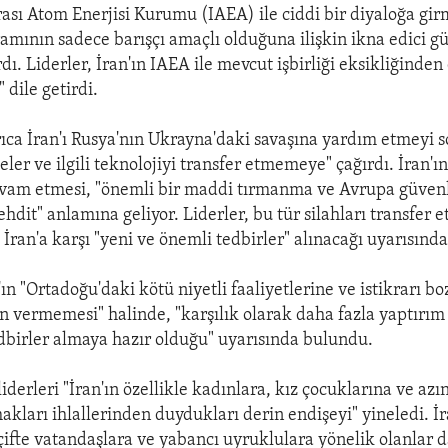
arası Atom Enerjisi Kurumu (IAEA) ile ciddi bir diyaloğa gi
amının sadece barışçı amaçlı olduğuna ilişkin ikna edici g
ı. Liderler, İran'ın IAEA ile mevcut işbirliği eksikliğinde
 dile getirdi.
yrıca İran'ı Rusya'nın Ukrayna'daki savaşına yardım etmeyi
zeler ve ilgili teknolojiyi transfer etmemeye" çağırdı. İran'ı
evam etmesi, "önemli bir maddi tırmanma ve Avrupa güvenli
ehdit" anlamına geliyor. Liderler, bu tür silahları transfe
 İran'a karşı "yeni ve önemli tedbirler" alınacağı uyarısınd
'ın "Ortadoğu'daki kötü niyetli faaliyetlerine ve istikrarı b
n vermemesi" halinde, "karşılık olarak daha fazla yaptırı
dbirler almaya hazır olduğu" uyarısında bulundu.
iderleri "İran'ın özellikle kadınlara, kız çocuklarına ve azı
akları ihlallerinden duydukları derin endişeyi" yineledi. İ
ifte vatandaşlara ve yabancı uyruklulara yönelik olanlar 