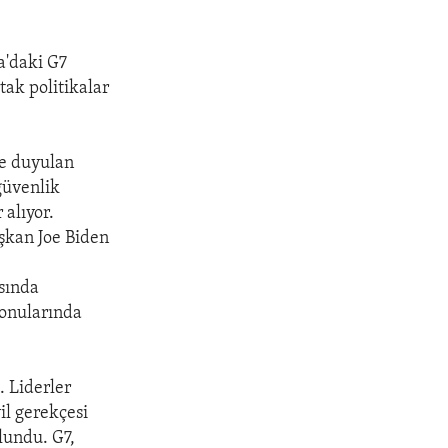
a'daki G7
tak politikalar
ne duyulan
 güvenlik
 alıyor.
aşkan Joe Biden
asında
konularında
. Liderler
il gerekçesi
lundu. G7,