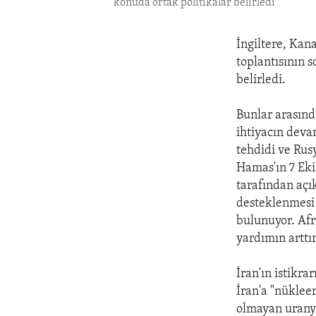
konuda ortak politikalar belirledi
İngiltere, Kan
toplantısının s
belirledi.
Bunlar arasınd
ihtiyacın devam
tehdidi ve Rus
Hamas'ın 7 Ekim
tarafından açı
desteklenmesi 
bulunuyor. Afr
yardımın arttı
İran'ın istikra
İran'a "nükleer
olmayan uranyu