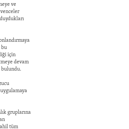
rmeye ve
üvenceler
n duydukları
 sonlandırmaya
n bu
ği için
r etmeye devam
a bulundu.
ozucu
m uygulamaya
nlık gruplarına
ran
dahil tüm