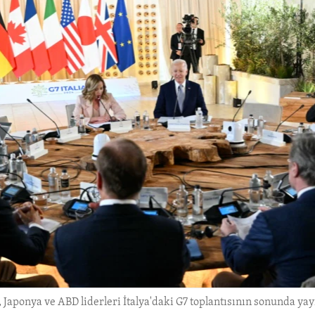
 Japonya ve ABD liderleri İtalya'daki G7 toplantısının sonunda yayı