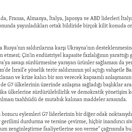
ada, Fransa, Almanya, İtalya, Japonya ve ABD liderleri İtaly
onunda yayınladıkları ortak bildiride birçok kilit konuda or
a Rusya'nın saldırılarına karşı Ukrayna'nın desteklenmesi
 etmesi; Çin'in endüstriyel kapasite fazlalığının yarattığı
ya'ya savaşı sürdürmesine yarayan ürünler sağlaması da yer
'de İsrail'e yönelik terör saldırısının yol açtığı vahşetle B
klanan ve krize kalıcı bir son verecek kapsamlı anlaşmanın
de G7 ülkelerinin üzerinde anlaşma sağladığı başlıklar ar
ika ülkelerine sürdürülebilirlik ve demokratik yönetişim 
rılması taahhüdü de mutabık kalınan maddeler arasında.
rı bozucu eylemleri G7 liderlerinin bir diğer odak noktasıydı
 gerilimi durdurma ve tersine çevirme, hiçbir inandırıcı siv
m zenginleştirme faaliyetlerine son verme" çağrısında bu