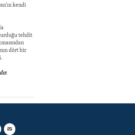
ran'ın kendi
da
şturduğu tehdit
çıkmasından
ın dört bir
i.
dır.