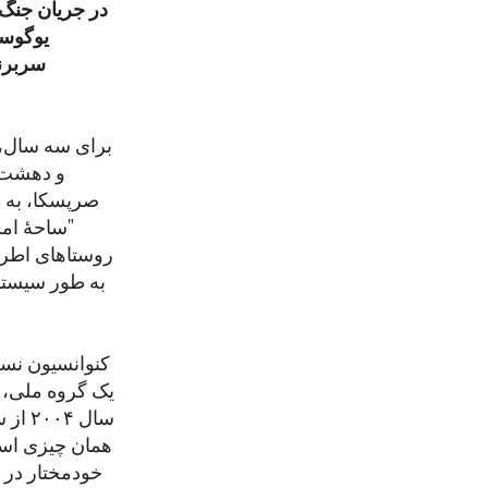
یوگوسل
سربرنی
برای سه سال،‌
و دهشت ق
صرپسکا، به ف
"ساحهٔ ام
روستاهای اطرا
یک گروه ملی، 
سال 
همان چیزی است