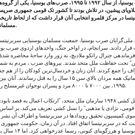
در جریان جنگ بوسنیا، از سال ۱۹۹۲ تا ۱۹۹۵، صرب‌های بوسنیا،
اویای پیشین، در تلاش بودند تا کشور تک قومی جمهوری صرپسکا 
تسا در مرکز قلمرو انتخابی آنان قرار داشت که از لحاظ تاریخ
مسلمانان بوسنیایی بود.
 ملی‌گرایان صرب بوسنیا،‌ جمعیت مسلمان بوسنیایی سربرنیتسا
رار دادند. سرانجام، در اواخر جنگ، واحدهای اردوی صرب بو
رماندهی جنرال راتکو ملادیچ، به زور وارد ساحهٔ محاصره شدۀ
ن" تحت حفاظت ملل متحد شدند. نیروهای صرب ، مردم به شم
ف را جمع کردند. آنان زنان و خردسال‌ترین کودکان را از هم 
۱۹۹۵، بین ۷۰۰۰ تا ۸۰۰۰ مرد و پسران نوجوان غیرمسلح را قتل عام کردند.
کنوانسیون نسل کشی ۱۹۴۸ سازمان ملل متحد، "ارتکاب اعمال به قصد
قومی، نژادی یا مذهبی" را نسل کشی تعریف می‌کند. بر اساس
۲۰۰۴ از سوی کمیسیون تحقیق رویدادها در سربرنیتسا و اطراف آن ن
 که در سربرنیتسا اتفاق افتاد. در آن زمان، حکومت جمهوری 
خودمختار در بوسنیا و هرزگ