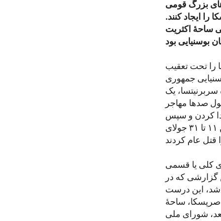
 یکی از گروه‌های بزرگ قومی
را ایجاد کنند.
ی ساحهٔ اکثریت
 را تحت تعقیب
سنیایی جمهوری
 سربرنیتسا، یک
ول صدها مهاجر
جدا کردن و سپس
به طور سیستماتیک همه مردان بالایِ سن ۱۵ سال را به قتل رساندند. آنان بین ۱۱ تا ۳۱ جولای
 نابودی کلی یا قسمی
 گزارشی که در
شر شد، این درست
صرپسکا، ساحهٔ
وینای کنونی، رسما عذرخواهی کرد. اما ۱۴ سال بعد، شورای ملی