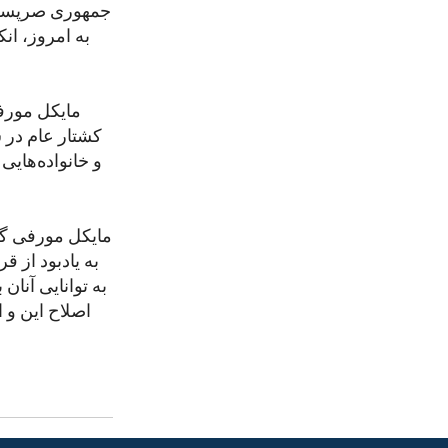
جمهوری صرپسکا ا
به امروز، ان
مایکل مورفی
کشتار عام در س
و خانواده‌هایی
مایکل مورفی گفت
به یادبود از ق
به توانایی آنا