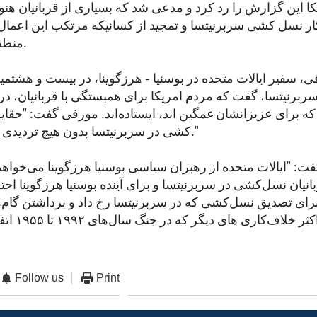
ین گزارش را رد کرد و مدعی شد که بسیاری از قربانیان هنوز زن
کار نسل کشی سربرنیتسا و تمجید از کسانیکه مرتکب این اعمال ش
منطقه معمول است.
، سفیر ایالات متحده در بوسنیا - هرزگوینا، در بیست و هشتمی
ربرنیتسا، گفت که مردم امریکا برای همبستگی با قربانیان، در ک
 که برای عزیزانشان غمگین اند، ایستاده‌اند. مورفی گفت: "حقا
کشی در سربرنیتسا بدون هیچ تردیدی ثابت شده است."
: "ایالات متحده از رهبران سیاسی بوسنیا هرزگوینا می‌خواهد
ربانیان نسل‌کشی در سربرنیتسا و برای آینده بوسنیا هرزگوینا احتر
ن برای تصدیق نسل‌کشی که در سربرنیتسا رخ داد و برداشتن گام‌
اصلاح این و اک
Follow us
Print