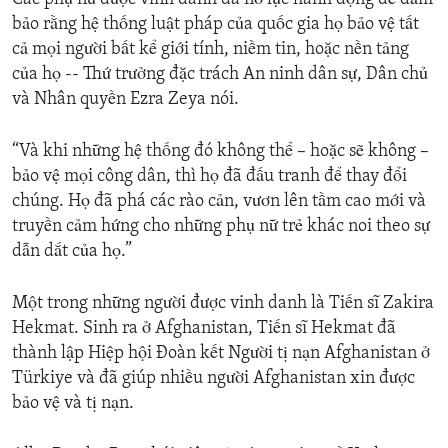
bảo rằng hệ thống luật pháp của quốc gia họ bảo vệ tất
cả mọi người bất kể giới tính, niềm tin, hoặc nền tảng
của họ -- Thứ trưởng đặc trách An ninh dân sự, Dân chủ
và Nhân quyền Ezra Zeya nói.
“Và khi những hệ thống đó không thể – hoặc sẽ không –
bảo vệ mọi công dân, thì họ đã đấu tranh để thay đổi
chúng. Họ đã phá các rào cản, vươn lên tầm cao mới và
truyền cảm hứng cho những phụ nữ trẻ khác noi theo sự
dẫn dắt của họ.”
Một trong những người được vinh danh là Tiến sĩ Zakira
Hekmat. Sinh ra ở Afghanistan, Tiến sĩ Hekmat đã
thành lập Hiệp hội Đoàn kết Người tị nạn Afghanistan ở
Türkiye và đã giúp nhiều người Afghanistan xin được
bảo vệ và tị nạn.