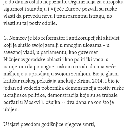
je do danas ostalo nepoznato. Organizacija za europsku
sigurnost i suradnju i Vijeće Europe pozvali su ruske
vlasti da provedu novu i transparentnu istragu, no
vlasti su taj poziv odbile.
G. Nemcov je bio reformator i antikorupcijski aktivist
koji je služio svojoj zemlji u mnogim ulogama – u
saveznoj vladi, u parlamentu, kao guverner
Nižnjenovgorodske oblasti i kao politički vođa, s
namjerom da pomogne ruskom narodu da ima veće
mišljenje u upravljanju svojom zemljom. Bio je glasni
kritičar ruskog pokušaja aneksije Krima 2014. i bio je
jedan od vodećih pobornika demonstracija protiv ruske
ukrajinske politike, demonstracija koje su se trebale
održati u Moskvi 1. ožujka -- dva dana nakon što je
ubijen.
U izjavi povodom godišnjice njegove smrti,