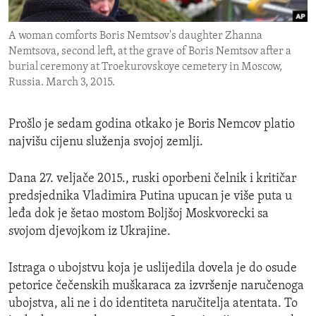
ENVIRONMENT AND HEALTH
A woman comforts Boris Nemtsov's daughter Zhanna
IDEALS AND INSTITUTIONS
Nemtsova, second left, at the grave of Boris Nemtsov after a
burial ceremony at Troekurovskoye cemetery in Moscow,
Russia. March 3, 2015.
Prošlo je sedam godina otkako je Boris Nemcov platio
najvišu cijenu služenja svojoj zemlji.
Dana 27. veljače 2015., ruski oporbeni čelnik i kritičar
predsjednika Vladimira Putina upucan je više puta u
leđa dok je šetao mostom Boljšoj Moskvorecki sa
svojom djevojkom iz Ukrajine.
Istraga o ubojstvu koja je uslijedila dovela je do osude
petorice čečenskih muškaraca za izvršenje naručenoga
ubojstva, ali ne i do identiteta naručitelja atentata. To