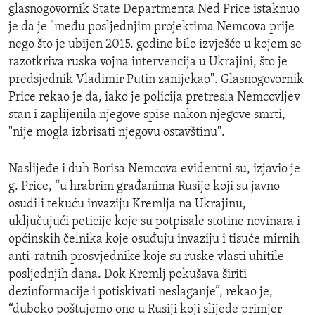
glasnogovornik State Departmenta Ned Price istaknuo
je da je "među posljednjim projektima Nemcova prije
nego što je ubijen 2015. godine bilo izvješće u kojem se
razotkriva ruska vojna intervencija u Ukrajini, što je
predsjednik Vladimir Putin zanijekao". Glasnogovornik
Price rekao je da, iako je policija pretresla Nemcovljev
stan i zaplijenila njegove spise nakon njegove smrti,
"nije mogla izbrisati njegovu ostavštinu".
Naslijeđe i duh Borisa Nemcova evidentni su, izjavio je
g. Price, “u hrabrim građanima Rusije koji su javno
osudili tekuću invaziju Kremlja na Ukrajinu,
uključujući peticije koje su potpisale stotine novinara i
općinskih čelnika koje osuđuju invaziju i tisuće mirnih
anti-ratnih prosvjednike koje su ruske vlasti uhitile
posljednjih dana. Dok Kremlj pokušava širiti
dezinformacije i potiskivati neslaganje”, rekao je,
“duboko poštujemo one u Rusiji koji slijede primjer