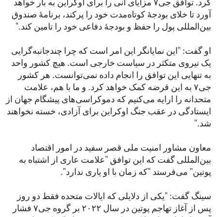
کرد. توافق جی۷ مزایای آنی را برای اوکراین به بار خواهد
آورد تا خلای بودجۀ کوتاه‌مدت خود را پرکند، برنامۀ صندوق
بین‌المللی پول را حفظ و بودجۀ دفاعی خود را تامین کند."
او گفت: "این نمایانگر این امر است که چرا چندجانبه‌گرایی
یک نیروی متکثر در سیاست خارجی است. هیچ کشور واحد
به تنهایی این توافق را انجام داده نمی‌توانست. هر کشور
جی۷ به این قرضه کمک خواهد کرد. و ما با هم، علامت
متحدانه را ارایه می‌کنیم که دموکراسی‌های پیشگام جهان از
ایستادگی در عقب جنگ اوکراین برای آزادی، خسته نخواهند
شد."
معاون مشاور امنیت ملی قصر سفید در امور اقتصاد
بین‌المللی گفت که این توافق "علامت عاری از اشتباه به
پوتین" می‌فرستد "که زمان با او یاری ندارد".
سینگ گفت: "یکی از دلایلی که ایالات متحده فقط دو روز
پس از آغاز تهاجم پوتین در سال ۲۰۲۲ بر گروه جی۷ فشار