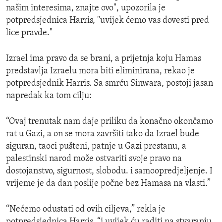
našim interesima, znajte ovo", upozorila je
potpredsjednica Harris, "uvijek ćemo vas dovesti pred
lice pravde."
Izrael ima pravo da se brani, a prijetnja koju Hamas
predstavlja Izraelu mora biti eliminirana, rekao je
potpredsjednik Harris. Sa smrću Sinwara, postoji jasan
napredak ka tom cilju:
“Ovaj trenutak nam daje priliku da konačno okončamo
rat u Gazi, a on se mora završiti tako da Izrael bude
siguran, taoci pušteni, patnje u Gazi prestanu, a
palestinski narod može ostvariti svoje pravo na
dostojanstvo, sigurnost, slobodu. i samoopredjeljenje. I
vrijeme je da dan poslije počne bez Hamasa na vlasti.”
“Nećemo odustati od ovih ciljeva,” rekla je
potpredsjednica Harris, “i uvijek ću raditi na stvaranju