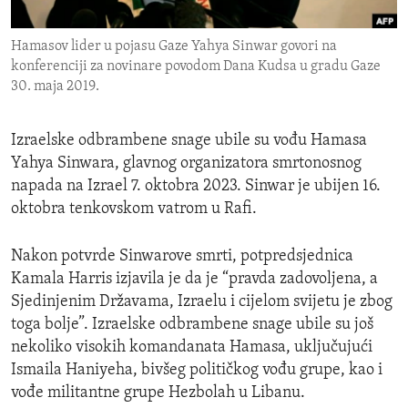
ENVIRONMENT AND HEALTH
Hamasov lider u pojasu Gaze Yahya Sinwar govori na
IDEALS AND INSTITUTIONS
konferenciji za novinare povodom Dana Kudsa u gradu Gaze
30. maja 2019.
Izraelske odbrambene snage ubile su vođu Hamasa
Yahya Sinwara, glavnog organizatora smrtonosnog
napada na Izrael 7. oktobra 2023. Sinwar je ubijen 16.
oktobra tenkovskom vatrom u Rafi.
Nakon potvrde Sinwarove smrti, potpredsjednica
Kamala Harris izjavila je da je “pravda zadovoljena, a
Sjedinjenim Državama, Izraelu i cijelom svijetu je zbog
toga bolje”. Izraelske odbrambene snage ubile su još
nekoliko visokih komandanata Hamasa, uključujući
Ismaila Haniyeha, bivšeg političkog vođu grupe, kao i
vođe militantne grupe Hezbolah u Libanu.