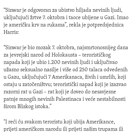
“Sinwar je odgovoran za ubistvo hiljada nevinih ljudi,
uključujući žrtve 7. oktobra i taoce ubijene u Gazi. Imao
je američku krv na rukama”, rekla je potpredsjednica
Harris:
“Sinwar je bio mozak 7. oktobra, najsmrtonosnijeg dana
za jevrejski narod od Holokausta – terorističkog
napada koji je ubio 1.200 nevinih ljudi i uključivao
užasno seksualno nasilje i više od 250 talaca odvedenih
u Gazu, uključujući 7 Amerikanaca, živih i umrlih, koji
ostaju u zatočeništvu; teroristički napad koji je izazvao
razorni rat u Gazi – rat koji je doveo do nesavjesne
patnje mnogih nevinih Palestinaca i veće nestabilnosti
širom Bliskog istoka.”
"I reći ću svakom teroristu koji ubija Amerikance,
prijeti američkom narodu ili prijeti našim trupama ili