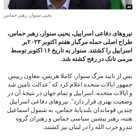
ENVIRONMENT AND HEALTH
یحیی سنوار، رهبر حماس
IDEALS AND INSTITUTIONS
نیروهای دفاعی اسراییل، یحیی سنوار، رهبر حماس،
طراح اصلی حمله مرگبار هفتم اکتوبر ۲۰۲۳بر
اسراییل را کشتند. سنوار به تاریخ ۱۶ اکتوبر توسط
مرمی تانک در رفح کشته شد.
پس از تایید مرگ سنوار، کاملا هریس، معاون رییس
جمهور ایالات متحده اعلام کرد که "عدالت تامین شد
و ایالات متحده، اسراییل و تمام جهان در نتیجۀ آن در
وضعیت بهتری قرار دارد". نیروهای دفاعی اسراییل
چندین قوماندان بلندپایۀ حماس، به شمول اسماعیل
هنیه، رهبر پیشین سیاسی حماس و رهبران گروه
تندرو حزب الله را در لبنان نیز کشتند.