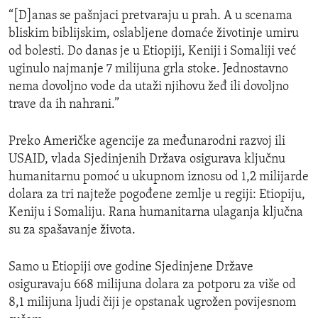
“[D]anas se pašnjaci pretvaraju u prah. A u scenama
bliskim biblijskim, oslabljene domaće životinje umiru
od bolesti. Do danas je u Etiopiji, Keniji i Somaliji već
uginulo najmanje 7 milijuna grla stoke. Jednostavno
nema dovoljno vode da utaži njihovu žeđ ili dovoljno
trave da ih nahrani.”
Preko Američke agencije za međunarodni razvoj ili
USAID, vlada Sjedinjenih Država osigurava ključnu
humanitarnu pomoć u ukupnom iznosu od 1,2 milijarde
dolara za tri najteže pogođene zemlje u regiji: Etiopiju,
Keniju i Somaliju. Rana humanitarna ulaganja ključna
su za spašavanje života.
Samo u Etiopiji ove godine Sjedinjene Države
osiguravaju 668 milijuna dolara za potporu za više od
8,1 milijuna ljudi čiji je opstanak ugrožen povijesnom