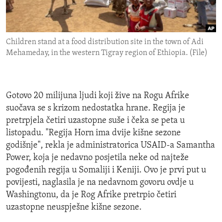
ENVIRONMENT AND HEALTH
IDEALS AND INSTITUTIONS
Children stand at a food distribution site in the town of Adi
Mehameday, in the western Tigray region of Ethiopia. (File)
Gotovo 20 milijuna ljudi koji žive na Rogu Afrike
suočava se s krizom nedostatka hrane. Regija je
pretrpjela četiri uzastopne suše i čeka se peta u
listopadu. "Regija Horn ima dvije kišne sezone
godišnje", rekla je administratorica USAID-a Samantha
Power, koja je nedavno posjetila neke od najteže
pogođenih regija u Somaliji i Keniji. Ovo je prvi put u
povijesti, naglasila je na nedavnom govoru ovdje u
Washingtonu, da je Rog Afrike pretrpio četiri
uzastopne neuspješne kišne sezone.