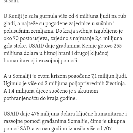
sušom.
U Keniji je suša gurnula više od 4 milijuna ljudi na rub
gladi, a najteže su pogođene zajednice u sušnim i
polusušnim zemljama. Do kraja svibnja izgubljeno je
oko 70 posto usjeva, zajedno s najmanje 2,4 milijuna
grla stoke. USAID daje građanima Kenije gotovo 255
milijuna dolara u hitnoj hrani i drugoj ključnoj
humanitarnoj i razvojnoj pomoći.
A u Somaliji je ovom krizom pogođeno 7,1 milijun ljudi.
Uginulo je više od 3 milijuna poljoprivrednih životinja.
A 1,4 milijuna djece suočeno je s akutnom
pothranjenošću do kraja godine.
USAID daje 476 milijuna dolara ključne humanitarne i
razvojne pomoći građanima Somalije, čime je ukupna
pomoć SAD-a za ovu godinu iznosila više od 707