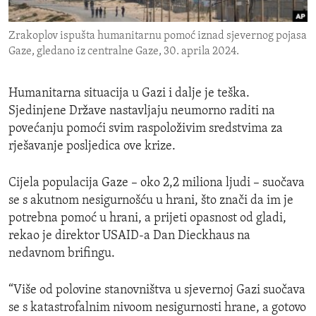
ENVIRONMENT AND HEALTH
Zrakoplov ispušta humanitarnu pomoć iznad sjevernog pojasa
IDEALS AND INSTITUTIONS
Gaze, gledano iz centralne Gaze, 30. aprila 2024.
Humanitarna situacija u Gazi i dalje je teška.
Sjedinjene Države nastavljaju neumorno raditi na
povećanju pomoći svim raspoloživim sredstvima za
rješavanje posljedica ove krize.
Cijela populacija Gaze – oko 2,2 miliona ljudi – suočava
se s akutnom nesigurnošću u hrani, što znači da im je
potrebna pomoć u hrani, a prijeti opasnost od gladi,
rekao je direktor USAID-a Dan Dieckhaus na
nedavnom brifingu.
“Više od polovine stanovništva u sjevernoj Gazi suočava
se s katastrofalnim nivoom nesigurnosti hrane, a gotovo