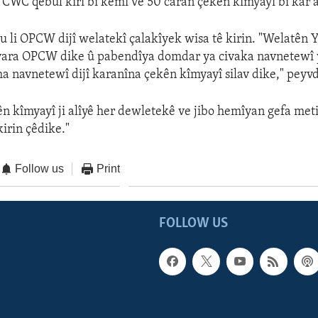
 CWC qebûl kirî bi kêmî ve 50 caran çekên kîmyayî bi kar 
u li OPCW dijî welatekî çalakîyek wisa tê kirin. "Welatên 
yara OPCW dike û pabendîya domdar ya civaka navnetewî y
a navnetewî dijî karanîna çekên kîmyayî silav dike," peyvd
n kîmyayî ji alîyê her dewletekê ve jibo hemîyan gefa met
kirin çêdike."
Follow us
Print
FOLLOW US