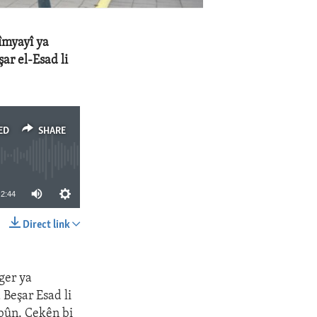
îmyayî ya
ar el-Esad li
ED
SHARE
2:44
Direct link
SHARE
ger ya
Beşar Esad li
bûn. Çekên bi