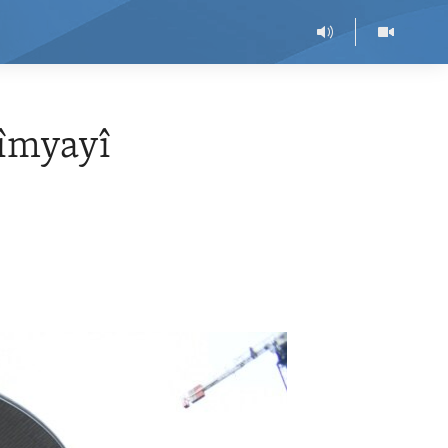
Kîmyayî