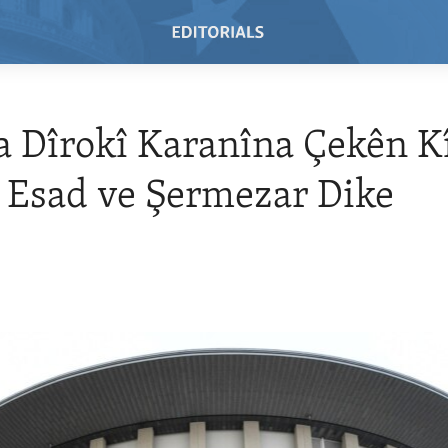
a Dîrokî Karanîna Çekên 
yê Esad ve Şermezar Dike