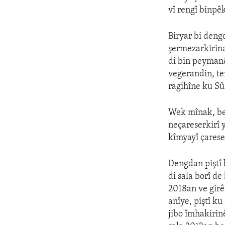
vî rengî binpê
Biryar bi dengd
şermezarkirina
di bin peymanê
vegerandin, te
ragihîne ku Sûr
Wek mînak, be
neçareserkirî
kîmyayî çarese
Dengdan piştî
di sala borî d
2018an ve girê
anîye, piştî k
jibo îmhakirin