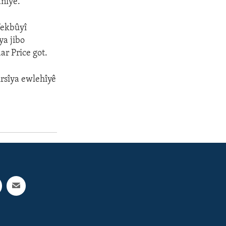
anîye.
Yekbûyî
a jibo
ar Price got.
irsîya ewlehîyê