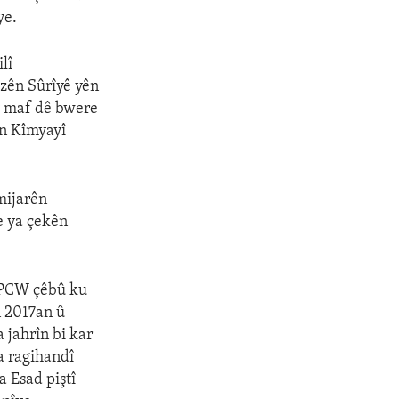
ye.
lî
zên Sûrîyê yên
v maf dê bwere
ên Kîmyayî
mijarên
e ya çekên
OPCW çêbû ku
n 2017an û
 jahrîn bi kar
a ragihandî
a Esad piştî