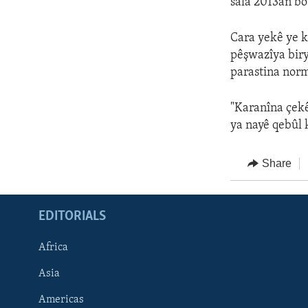
sala 2013an bo
Cara yekê ye k
pêşwazîya bir
parastina norm
"Karanîna çekê
ya nayê qebûl 
Share
EDITORIALS
Africa
Asia
Americas