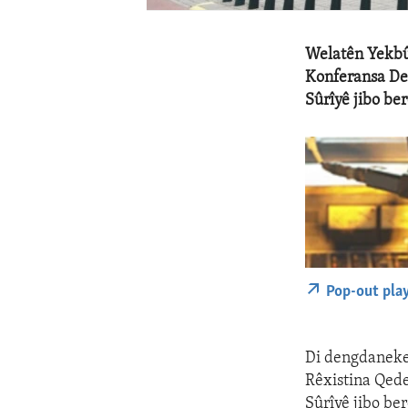
Welatên Yekbû
Konferansa Dew
Sûrîyê jibo b
Pop-out pla
Di dengdaneke 
Rêxistina Qed
Sûrîyê jibo be