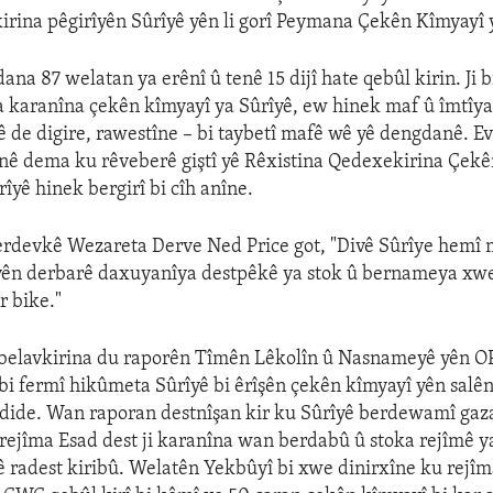
kirina pêgirîyên Sûrîyê yên li gorî Peymana Çekên Kîmyayî 
ana 87 welatan ya erênî û tenê 15 dijî hate qebûl kirin. Ji bi
 karanîna çekên kîmyayî ya Sûrîyê, ew hinek maf û îmtîya
 de digire, rawestîne – bi taybetî mafê wê yê dengdanê. E
nê dema ku rêveberê giştî yê Rêxistina Qedexekirina Çek
îyê hinek bergirî bi cîh anîne.
rdevkê Wezareta Derve Ned Price got, "Divê Sûrîye hemî 
 yên derbarê daxuyanîya destpêkê ya stok û bernameya xw
r bike."
 belavkirina du raporên Tîmên Lêkolîn û Nasnameyê yên 
e bi fermî hikûmeta Sûrîyê bi êrîşên çekên kîmyayî yên salê
dide. Wan raporan destnîşan kir ku Sûrîyê berdewamî gaza
u rejîma Esad dest ji karanîna wan berdabû û stoka rejîmê y
ê radest kiribû. Welatên Yekbûyî bi xwe dinirxîne ku rejîm