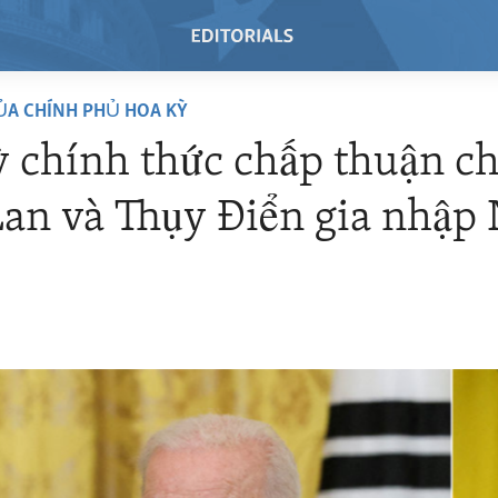
ỦA CHÍNH PHỦ HOA KỲ
 chính thức chấp thuận c
an và Thụy Điển gia nhậ