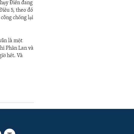
Thụy Điển đang
Điều 5, theo đó
 công chống lại
vẫn là một
Khi Phần Lan và
iờ hết. Và