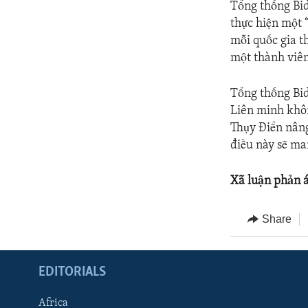
Tổng thống Bid
thực hiện một 
mỗi quốc gia t
một thành viên 
Tổng thống Bid
Liên minh khôn
Thụy Điển nâng
điều này sẽ man
Xã luận phản 
Share
EDITORIALS
Africa