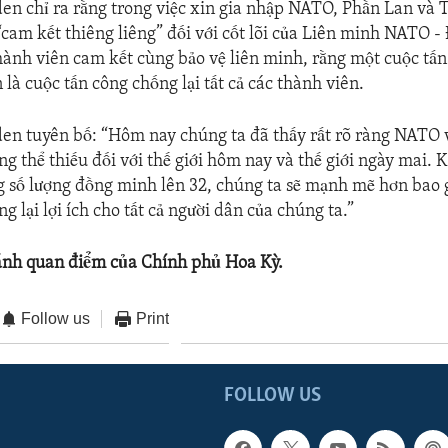
en chỉ ra rằng trong việc xin gia nhập NATO, Phần Lan và 
“cam kết thiêng liêng” đối với cốt lõi của Liên minh NATO - 
hành viên cam kết cùng bảo vệ liên minh, rằng một cuộc tấn
là cuộc tấn công chống lại tất cả các thành viên.
en tuyên bố: “Hôm nay chúng ta đã thấy rất rõ ràng NATO 
g thể thiếu đối với thế giới hôm nay và thế giới ngày mai. 
 số lượng đồng minh lên 32, chúng ta sẽ mạnh mẽ hơn bao g
g lại lợi ích cho tất cả người dân của chúng ta.”
ánh quan điểm của Chính phủ Hoa Kỳ.
Follow us
Print
FOLLOW US