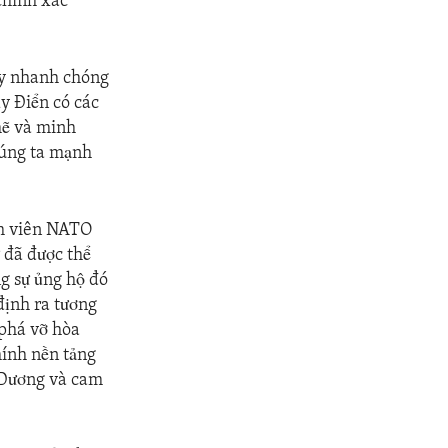
chính xác
ãy nhanh chóng
y Điển có các
mẽ và minh
húng ta mạnh
nh viên NATO
 đã được thể
ng sự ủng hộ đó
định ra tương
 phá vỡ hòa
hính nền tảng
y Dương và cam