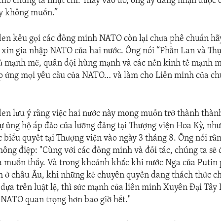
cho chúng ta nhụt chí. Thay vào đó, ông ấy đang nhận được 
ấy không muốn.”
den kêu gọi các đồng minh NATO còn lại chưa phê chuẩn h
xin gia nhập NATO của hai nước. Ông nói “Phần Lan và Thụ
hủ mạnh mẽ, quân đội hùng mạnh và các nền kinh tế mạnh 
áp ứng mọi yêu cầu của NATO… và làm cho Liên minh của c
en lưu ý rằng việc hai nước này mong muốn trở thành thà
ự ủng hộ áp đảo của lưỡng đảng tại Thượng viện Hoa Kỳ, như
c biểu quyết tại Thượng viện vào ngày 3 tháng 8. Ông nói rằ
thông điệp: "Cùng với các đồng minh và đối tác, chúng ta sẽ 
a muốn thấy. Và trong khoảnh khắc khi nước Nga của Putin
h ở châu Âu, khi những kẻ chuyên quyền đang thách thức c
ự dựa trên luật lệ, thì sức mạnh của liên minh Xuyên Đại Tâ
 NATO quan trọng hơn bao giờ hết."