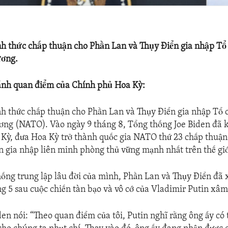
nh thức chấp thuận cho Phần Lan và Thụy Điển gia nhập Tổ
ương.
ánh quan điểm của Chính phủ Hoa Kỳ:
h thức chấp thuận cho Phần Lan và Thụy Điển gia nhập Tổ 
ơng (NATO). Vào ngày 9 tháng 8, Tổng thống Joe Biden đã 
Kỳ, đưa Hoa Kỳ trở thành quốc gia NATO thứ 23 chấp thuận
n gia nhập liên minh phòng thủ vững mạnh nhất trên thế giớ
thống trung lập lâu đời của mình, Phần Lan và Thụy Điển đã 
 5 sau cuộc chiến tàn bạo và vô cớ của Vladimir Putin xâm
en nói: “Theo quan điểm của tôi, Putin nghĩ rằng ông ấy có 