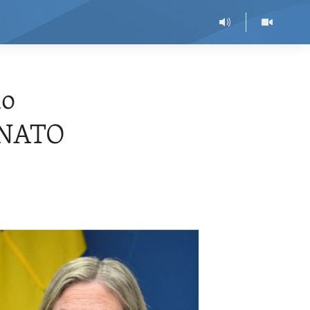
ho
p NATO