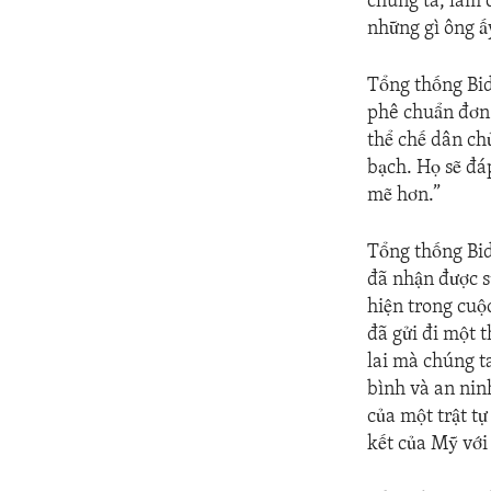
chúng ta, làm 
những gì ông 
Tổng thống Bi
phê chuẩn đơn 
thể chế dân c
bạch. Họ sẽ đ
mẽ hơn.”
Tổng thống Bid
đã nhận được s
hiện trong cuộ
đã gửi đi một 
lai mà chúng t
bình và an nin
của một trật t
kết của Mỹ với