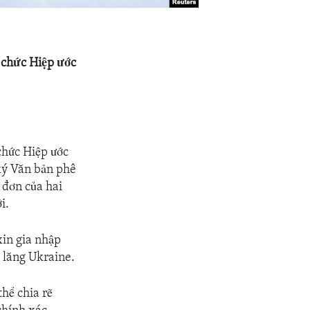
 chức Hiệp ước
chức Hiệp ước
ký Văn bản phê
 đơn của hai
i.
xin gia nhập
 lăng Ukraine.
thể chia rẽ