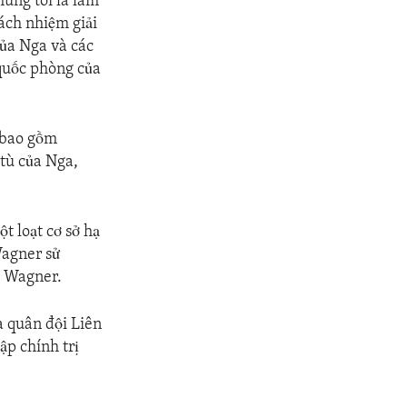
húng tôi là làm
ách nhiệm giải
của Nga và các
 quốc phòng của
 bao gồm
tù của Nga,
t loạt cơ sở hạ
Wagner sử
a Wagner.
a quân đội Liên
ập chính trị