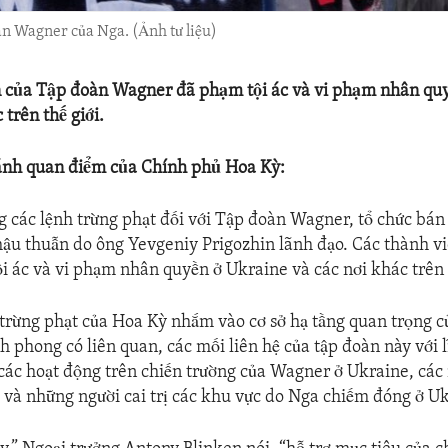
àn Wagner của Nga. (Ảnh tư liệu)
n của Tập đoàn Wagner đã phạm tội ác và vi phạm nhân qu
 trên thế giới.
ánh quan điểm của Chính phủ Hoa Kỳ:
g các lệnh trừng phạt đối với Tập đoàn Wagner, tổ chức bán
ậu thuẫn do ông Yevgeniy Prigozhin lãnh đạo. Các thành v
i ác và vi phạm nhân quyền ở Ukraine và các nơi khác trên t
trừng phạt của Hoa Kỳ nhắm vào cơ sở hạ tầng quan trọng 
nh phong có liên quan, các mối liên hệ của tập đoàn này với 
các hoạt động trên chiến trường của Wagner ở Ukraine, các
 và những người cai trị các khu vực do Nga chiếm đóng ở U