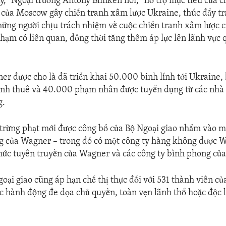
,” Ngoại trưởng Antony Blinken nói, “hỗ trợ mục tiêu của c
của Moscow gây chiến tranh xâm lược Ukraine, thúc đẩy tr
những người chịu trách nhiệm về cuộc chiến tranh xâm lược 
hạm có liên quan, đồng thời tăng thêm áp lực lên lãnh vực
r được cho là đã triển khai 50.000 binh lính tới Ukraine,
ánh thuê và 40.000 phạm nhân được tuyển dụng từ các nhà 
g.
trừng phạt mới được công bố của Bộ Ngoại giao nhắm vào mộ
g của Wagner – trong đó có một công ty hàng không được 
hức tuyên truyền của Wagner và các công ty bình phong củ
goại giao cũng áp hạn chế thị thực đối với 531 thành viên củ
c hành động đe dọa chủ quyền, toàn vẹn lãnh thổ hoặc độc l