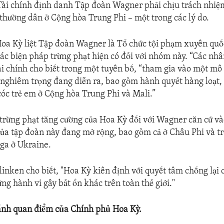
Tài chính định danh Tập đoàn Wagner phải chịu trách nhiệ
i thường dân ở Cộng hòa Trung Phi – một trong các lý do.
Hoa Kỳ liệt Tập đoàn Wagner là Tổ chức tội phạm xuyên quố
các biện pháp trừng phạt hiện có đối với nhóm này. “Các nhâ
i chính cho biết trong một tuyên bố, “tham gia vào một mô
nghiêm trọng đang diễn ra, bao gồm hành quyết hàng loạt,
cóc trẻ em ở Cộng hòa Trung Phi và Mali.”
trừng phạt tăng cường của Hoa Kỳ đối với Wagner căn cứ v
của tập đoàn này đang mở rộng, bao gồm cả ở Châu Phi và t
ga ở Ukraine.
linken cho biết, "Hoa Kỳ kiên định với quyết tâm chống lại
ng hành vi gây bất ổn khác trên toàn thế giới."
ánh quan điểm của Chính phủ Hoa Kỳ.