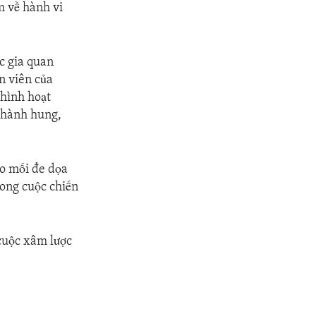
m về hành vi
c gia quan
n viên của
 hình hoạt
 hành hung,
ào mối đe dọa
rong cuộc chiến
 cuộc xâm lược