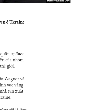
yền ở Ukraine
 quân sự được
iên của nhóm
hế giới.
của Wagner và
lĩnh vực vàng
 nhà sản xuất
kraine.