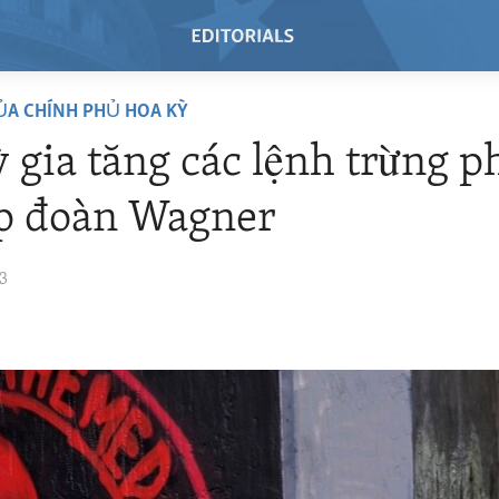
ỦA CHÍNH PHỦ HOA KỲ
 gia tăng các lệnh trừng p
ập đoàn Wagner
23