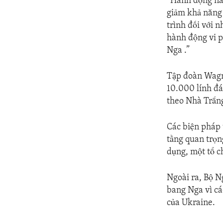
“Hành động này
giảm khả năng 
trình đối với 
hành động vi p
Nga .”
Tập đoàn Wagne
10.000 lính đ
theo Nhà Trắn
Các biện pháp 
tầng quan trọn
dụng, một tổ c
Ngoài ra, Bộ N
bang Nga vì cá
của Ukraine.