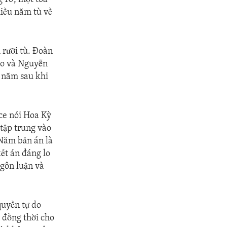
iều năm tù về
rưỡi tù. Đoàn
ảo và Nguyễn
 năm sau khi
ce nói Hoa Kỳ
 tập trung vào
 Năm bản án là
ết án đáng lo
ngôn luận và
quyền tự do
, đồng thời cho