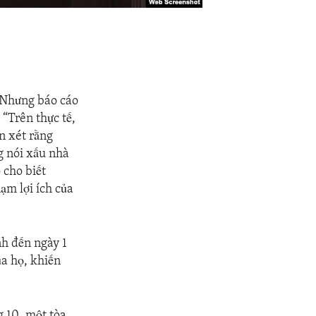
 Nhưng báo cáo
“Trên thực tế,
n xét rằng
g nói xấu nhà
 cho biết
ạm lợi ích của
nh đến ngày 1
ủa họ, khiến
g 10, một tòa