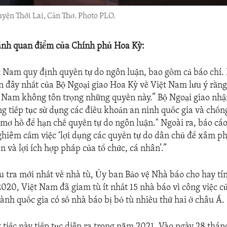
uyện Thới Lai, Cần Thơ. Photo PLO.
ánh quan điểm của Chính phủ Hoa Kỳ:
 Nam quy định quyền tự do ngôn luận, bao gồm cả báo chí.
 đây nhất của Bộ Ngoại giao Hoa Kỳ về Việt Nam lưu ý rằng 
 Nam không tôn trọng những quyền này.” Bộ Ngoại giao nhậ
g tiếp tục sử dụng các điều khoản an ninh quốc gia và chốn
mơ hồ để hạn chế quyền tự do ngôn luận." Ngoài ra, báo cáo
hiêm cấm việc ‘lợi dụng các quyền tự do dân chủ để xâm ph
 và lợi ích hợp pháp của tổ chức, cá nhân’.”
u tra mới nhất về nhà tù, Ủy ban Bảo vệ Nhà báo cho hay tí
020, Việt Nam đã giam tù ít nhất 15 nhà báo vì công việc c
ành quốc gia có số nhà báo bị bỏ tù nhiều thứ hai ở châu Á.
tiếc này tiếp tục diễn ra trong năm 2021. Vào ngày 28 thán