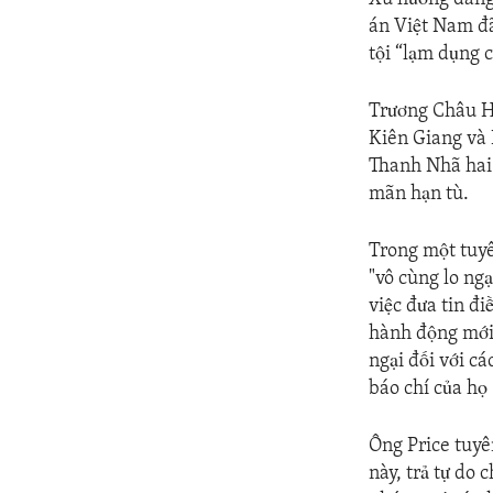
án Việt Nam đã
tội “lạm dụng 
Trương Châu Hữ
Kiên Giang và
Thanh Nhã hai 
mãn hạn tù.
Trong một tuyê
"vô cùng lo ng
việc đưa tin đ
hành động mới 
ngại đối với c
báo chí của họ
Ông Price tuyê
này, trả tự do 