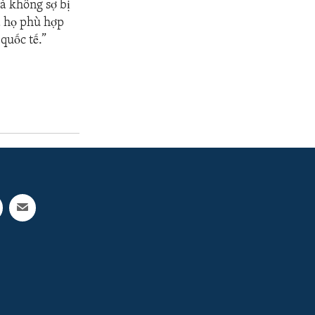
à không sợ bị
a họ phù hợp
quốc tế.”