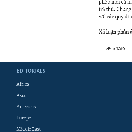
phép mọi cá nh
trả thù. Chúng
với các quy đị
Xã luận phản 
Share
EDITORIALS
Africa
Asia
Americas
Europe
FOLLOW US
Middle East