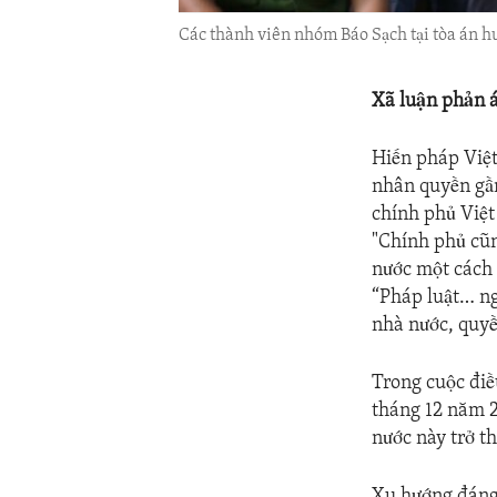
Các thành viên nhóm Báo Sạch tại tòa án h
Xã luận phản 
Hiến pháp Việt
nhân quyền gần
chính phủ Việt
"Chính phủ cũn
nước một cách 
“Pháp luật… ng
nhà nước, quyền
Trong cuộc điề
tháng 12 năm 2
nước này trở th
Xu hướng đáng 