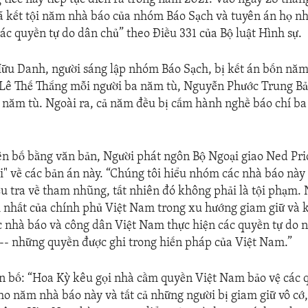
 kết tội năm nhà báo của nhóm Báo Sạch và tuyên án họ nh
các quyền tự do dân chủ” theo Điều 331 của Bộ luật Hình sự.
u Danh, người sáng lập nhóm Báo Sạch, bị kết án bốn năm 
 Lê Thế Thắng mỗi người ba năm tù, Nguyễn Phước Trung B
năm tù. Ngoài ra, cả năm đều bị cấm hành nghề báo chí ba
n bố bằng văn bản, Người phát ngôn Bộ Ngoại giao Ned Pri
ại" về các bản án này. “Chúng tôi hiểu nhóm các nhà báo này
iều tra về tham nhũng, tất nhiên đó không phải là tội phạm.
nhất của chính phủ Việt Nam trong xu hướng giam giữ và k
ác nhà báo và công dân Việt Nam thực hiện các quyền tự do 
 -- những quyền được ghi trong hiến pháp của Việt Nam.”
n bố: “Hoa Kỳ kêu gọi nhà cầm quyền Việt Nam bảo vệ các 
cho năm nhà báo này và tất cả những người bị giam giữ vô cớ