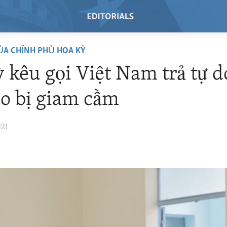
ỦA CHÍNH PHỦ HOA KỲ
 kêu gọi Việt Nam trả tự d
o bị giam cầm
021