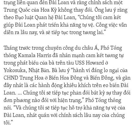
trạng liên quan đến Đài Loan và rằng chính sách một
Trung Quốc của Hoa Kỳ không thay đổi. Ông lưu ý rằng
theo Đạo luật Quan hệ Đài Loan, “Chúng tôi cam kết
giúp Đài Loan phát triển khả năng tự vệ. Công việc vẫn
diễn ra lâu nay, và sẽ tiếp tục trong tương lai.”
Tháng trước trong chuyến công du châu Á, Phó Tổng
thống Kamala Harris đã nhấn mạnh cam kết tương tự
trong phát biểu của bà trên tàu USS Howard ở
Yokosuka, Nhật Bản. Bà lưu ý “hành vi đáng lo ngại của
CHND Trung Hoa ở Biển Hoa Đông và Biển Đông, và gần
đây nhất là các hành động khiêu khích trên eo biển Đài
Loan. … Chúng tôi sẽ tiếp tục phản đối bất kỳ sự thay đổi
đơn phương nào đối với hiện trạng,” Phó Tổng thống
nói. “Và chúng tôi sẽ tiếp tục hỗ trợ khả năng tự vệ của
Đài Loan, nhất quán với chính sách lâu nay của chúng
tôi.”