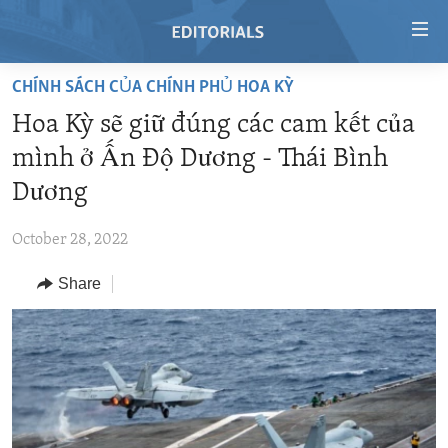
Accessibility
links
Skip
CHÍNH SÁCH CỦA CHÍNH PHỦ HOA KỲ
to
HOME
Hoa Kỳ sẽ giữ đúng các cam kết của
main
VIDEO
content
mình ở Ấn Độ Dương - Thái Bình
RADIO
Skip
Dương
to
REGIONS
main
October 28, 2022
TOPICS
AFRICA
Navigation
Skip
Share
ARCHIVE
AMERICAS
HUMAN RIGHTS
to
ABOUT US
ASIA
SECURITY AND DEFENSE
Search
EUROPE
AID AND DEVELOPMENT
FOLLOW US
MIDDLE EAST
DEMOCRACY AND GOVERNANCE
ECONOMY AND TRADE