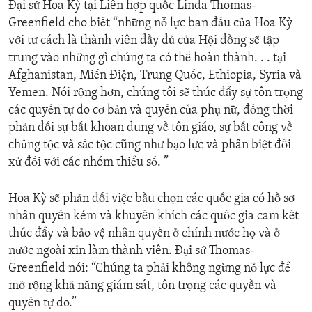
Đại sứ Hoa Kỳ tại Liên hợp quốc Linda Thomas-
Greenfield cho biết “những nỗ lực ban đầu của Hoa Kỳ
với tư cách là thành viên đầy đủ của Hội đồng sẽ tập
trung vào những gì chúng ta có thể hoàn thành. . . tại
Afghanistan, Miến Điện, Trung Quốc, Ethiopia, Syria và
Yemen. Nói rộng hơn, chúng tôi sẽ thúc đẩy sự tôn trọng
các quyền tự do cơ bản và quyền của phụ nữ, đồng thời
phản đối sự bất khoan dung về tôn giáo, sự bất công về
chủng tộc và sắc tộc cũng như bạo lực và phân biệt đối
xử đối với các nhóm thiểu số. ”
Hoa Kỳ sẽ phản đối việc bầu chọn các quốc gia có hồ sơ
nhân quyền kém và khuyến khích các quốc gia cam kết
thúc đẩy và bảo vệ nhân quyền ở chính nước họ và ở
nước ngoài xin làm thành viên. Đại sứ Thomas-
Greenfield nói: “Chúng ta phải không ngừng nỗ lực để
mở rộng khả năng giám sát, tôn trọng các quyền và
quyền tự do.”