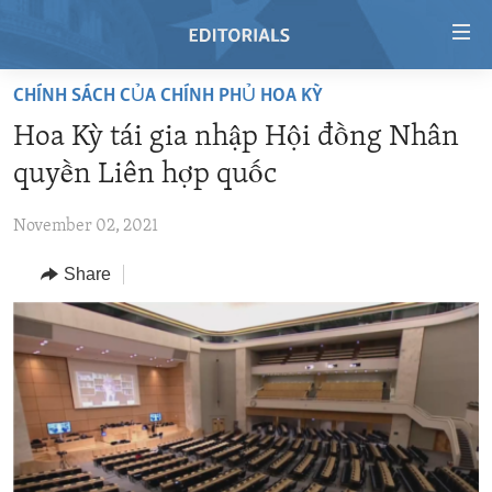
Accessibility
links
Skip
CHÍNH SÁCH CỦA CHÍNH PHỦ HOA KỲ
to
HOME
Hoa Kỳ tái gia nhập Hội đồng Nhân
main
VIDEO
content
quyền Liên hợp quốc
RADIO
Skip
to
November 02, 2021
REGIONS
main
Share
TOPICS
AFRICA
Navigation
Skip
ARCHIVE
AMERICAS
HUMAN RIGHTS
to
ABOUT US
ASIA
SECURITY AND DEFENSE
Search
EUROPE
AID AND DEVELOPMENT
FOLLOW US
MIDDLE EAST
DEMOCRACY AND GOVERNANCE
ECONOMY AND TRADE