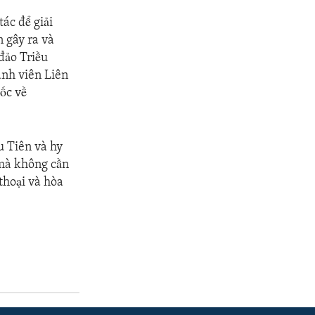
tác để giải
 gây ra và
đảo Triều
ành viên Liên
ốc về
u Tiên và hy
 mà không cần
thoại và hòa