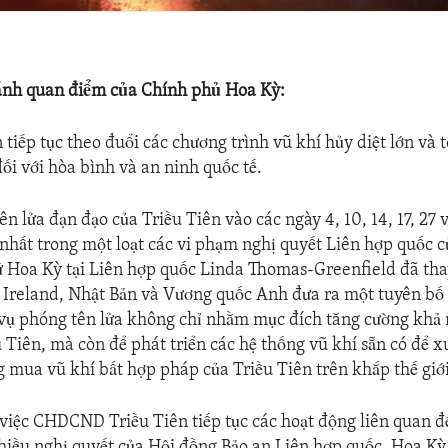
ánh quan điểm của Chính phủ Hoa Kỳ:
 tiếp tục theo đuổi các chương trình vũ khí hủy diệt lớn và 
ối với hòa bình và an ninh quốc tế.
n lửa đạn đạo của Triều Tiên vào các ngày 4, 10, 14, 17, 27 
nhất trong một loạt các vi phạm nghị quyết Liên hợp quốc 
ứ Hoa Kỳ tại Liên hợp quốc Linda Thomas-Greenfield đã th
 Ireland, Nhật Bản và Vương quốc Anh đưa ra một tuyên bố
vụ phóng tên lửa không chỉ nhằm mục đích tăng cường khả 
u Tiên, mà còn để phát triển các hệ thống vũ khí sẵn có để 
 mua vũ khí bất hợp pháp của Triều Tiên trên khắp thế giới
 việc CHDCND Triều Tiên tiếp tục các hoạt động liên quan đ
hiều nghị quyết của Hội đồng Bảo an Liên hợp quốc, Hoa K