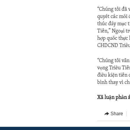
“Chúng tôi đã v
quyết các mối 
thúc đẩy mục t
Tiên,” Ngoại t
hợp quốc thực 
CHDCND Triều
“Chúng tôi vẫn
vọng Triều Tiê
điều kiện tiên
bình thay vì c
Xã luận phản 
Share