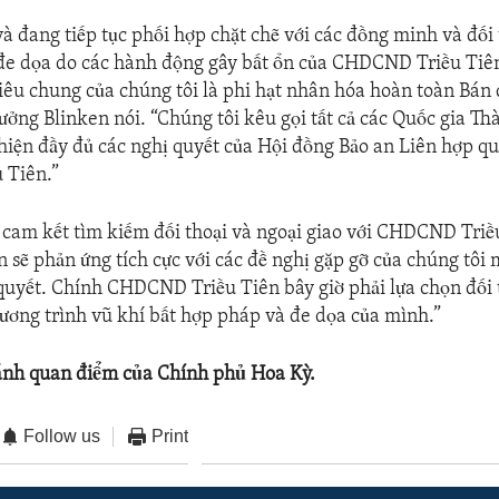
à đang tiếp tục phối hợp chặt chẽ với các đồng minh và đối 
đe dọa do các hành động gây bất ổn của CHDCND Triều Tiên
iêu chung của chúng tôi là phi hạt nhân hóa hoàn toàn Bán 
rưởng Blinken nói. “Chúng tôi kêu gọi tất cả các Quốc gia Th
hiện đầy đủ các nghị quyết của Hội đồng Bảo an Liên hợp qu
 Tiên.”
 cam kết tìm kiếm đối thoại và ngoại giao với CHDCND Triề
n sẽ phản ứng tích cực với các đề nghị gặp gỡ của chúng tôi
 quyết. Chính CHDCND Triều Tiên bây giờ phải lựa chọn đối 
hương trình vũ khí bất hợp pháp và đe dọa của mình.”
ánh quan điểm của Chính phủ Hoa Kỳ.
Follow us
Print