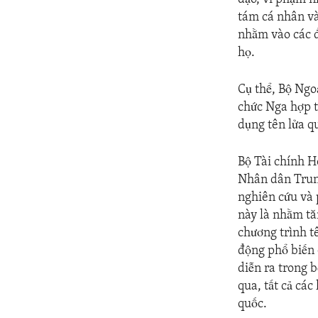
tám cá nhân và
nhằm vào các đ
họ.
Cụ thể, Bộ Ngo
chức Nga hợp t
dụng tên lửa q
Bộ Tài chính H
Nhân dân Trung
nghiên cứu và 
này là nhằm tă
chương trình t
động phổ biến
diễn ra trong 
qua, tất cả cá
quốc.