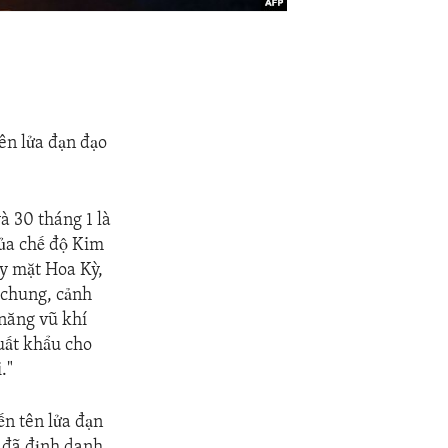
tên lửa đạn đạo
và 30 tháng 1 là
của chế độ Kim
ay mặt Hoa Kỳ,
 chung, cảnh
năng vũ khí
xuất khẩu cho
."
ến tên lửa đạn
ỳ đã định danh