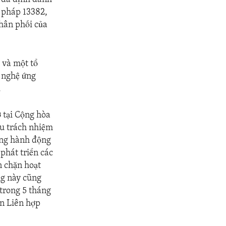
h pháp 13382,
phân phối của
 và một tổ
g nghệ ứng
.
 tại Cộng hòa
ịu trách nhiệm
hững hành động
phát triển các
n chặn hoạt
ng này cũng
trong 5 tháng
an Liên hợp