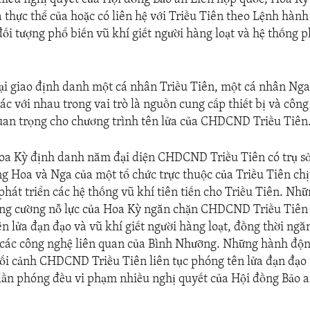
 thực thể của hoặc có liên hệ với Triều Tiên theo Lệnh hàn
ối tượng phổ biến vũ khí giết người hàng loạt và hệ thống 
ại giao định danh một cá nhân Triều Tiên, một cá nhân Nga
ác với nhau trong vai trò là nguồn cung cấp thiết bị và côn
uan trọng cho chương trình tên lửa của CHDCND Triều Tiên
oa Kỳ định danh năm đại diện CHDCND Triều Tiên có trụ sở
 Hoa và Nga của một tổ chức trực thuộc của Triều Tiên ch
phát triển các hệ thống vũ khí tiên tiến cho Triều Tiên. N
ng cường nỗ lực của Hoa Kỳ ngăn chặn CHDCND Triều Tiên 
ên lửa đạn đạo và vũ khí giết người hàng loạt, đồng thời ngă
 các công nghệ liên quan của Bình Nhưỡng. Những hành độ
bối cảnh CHDCND Triều Tiên liên tục phóng tên lửa đạn đạo 
c lần phóng đều vi phạm nhiều nghị quyết của Hội đồng Bảo 