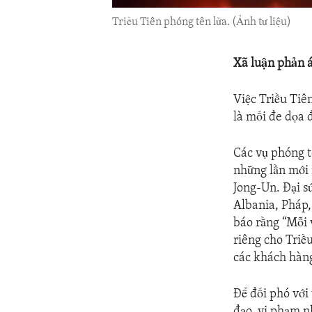
Triều Tiên phóng tên lửa. (Ảnh tư liệu)
Xã luận phản 
Việc Triều Tiên
là mối đe dọa đ
Các vụ phóng tê
những lần mới 
Jong-Un. Đại s
Albania, Pháp,
báo rằng “Mỗi 
riêng cho Triề
các khách hàng
Để đối phó với
đạo, vi phạm n