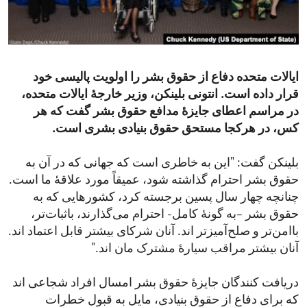
ENVIRONMENT AND HEALTH
IDEALS AND INSTITUTIONS
ایالات متحده دفاع از حقوق بشر را اولویت پالیسی خود
قرار داده است. انتونی بلینکن، وزیر خارجۀ ایالات متحده،
در مراسم اعطای جایزۀ مدافع حقوق بشر گفت که هر
کس، در هرکجا مستحق حقوق بنیادی بشری است.
بلینکن گفت: "این به خاطری است که جهانی که در آن به
حقوق بشر احترام گذاشته شود، عمیقاً مورد علاقۀ ما است.
چنانچه چهار سال پسین برجسته کرد، کشورهایی که به
حقوق بشر –به گونۀ کامل- احترام می‌گذارند، باثبات‌تر،
با‌امن‌تر و صلح‌آمیزتر اند. آنان شرکای بیشتر قابل اعتماد اند.
آنان بیشتر مراقب سیارۀ مشترک مان اند."
دریافت کنندگان جایزۀ حقوق بشر امسال افراد شجاعی اند
که برای دفاع از حقوق بنیادی، مایل به قبول خطرات