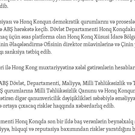
dib.
siyası və Honq Konqun demokratik qurumlarını və proseslə
 ABŞ hərəkətə keçib. Dövlət Departamenti Honq Konqdakı 
aq üçün əsas platforma olan Honq Konq Xüsusi İdarə Bölg
in Əlaqələndirmə Ofisinin direktor müavinlərinə və Çinin
 sanksiya tətbiq edib.
əri ilə Hong Kong muxtariyyətinə xələl gətirənlərin hesabla
ABŞ Dövlət, Departamenti, Maliyyə, Milli Təhlükəsizlik və 
ABŞ qurumlarına Milli Təhlükəsizlik Qanunu və Honq Konq
 gətirən digər qanunvericilik dəyişiklikləri səbəbiylə əməliyy
ə ortaya çıxacaq risklər haqqında xəbərdarlıq edib.
menti Honq Konqda son bir ildə baş verənlərin beynəlxalq 
iyyə, hüquqi və reputasiya baxımından risklər yaratdığını bi