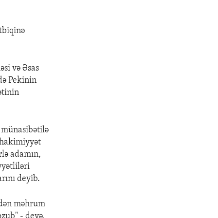
tbiqinə
əsi və Əsas
də Pekinin
ətinin
 münasibətilə
i hakimiyyət
ərlə adamın,
yətliləri
rını deyib.
ətdən məhrum
zub" - deyə,