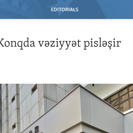
onqda vəziyyət pisləşir