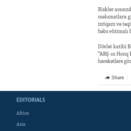
Risklər arasın
məlumatlara gi
intiqam və təq
həbs ehtimalı 
Dövlət katibi 
“ABŞ-ın Honq K
hərəkətlərə gör
Share
EDITORIALS
Africa
Asia