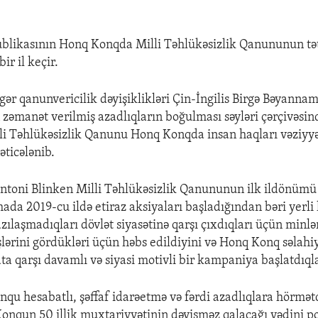
blikasının Honq Konqda Milli Təhlükəsizlik Qanununun tə
ir il keçir.
gər qanunvericilik dəyişiklikləri Çin-İngilis Birgə Bəyannam
zəmanət verilmiş azadlıqların boğulması səyləri çərçivəsin
illi Təhlükəsizlik Qanunu Honq Konqda insan haqları vəziyy
əticələnib.
Antoni Blinken Milli Təhlükəsizlik Qanununun ilk ildönümü
mada 2019-cu ildə etiraz aksiyaları başladığından bəri yerl
zılaşmadıqları dövlət siyasətinə qarşı çıxdıqları üçün minl
işlərini gördükləri üçün həbs edildiyini və Honq Konq səlahiy
ta qarşı davamlı və siyasi motivli bir kampaniya başlatdıqla
qu hesabatlı, şəffaf idarəetmə və fərdi azadlıqlara hörm
onqun 50 illik muxtariyyətinin dəyişməz qalacağı vədini po