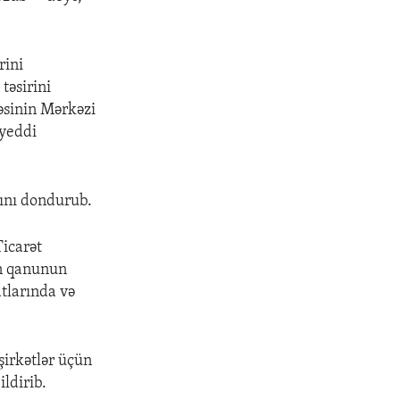
rini
təsirini
əsinin Mərkəzi
 yeddi
rını dondurub.
Ticarət
un qanunun
atlarında və
şirkətlər üçün
ldirib.