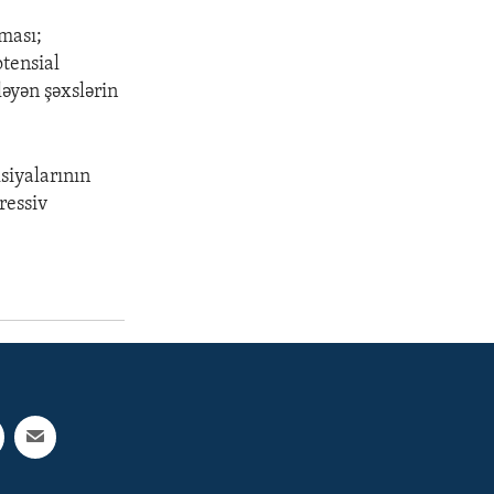
ması;
otensial
əyən şəxslərin
siyalarının
ressiv