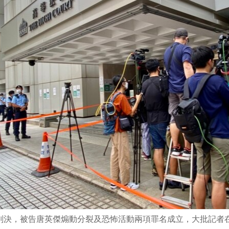
院判決，被告唐英傑煽動分裂及恐怖活動兩項罪名成立，大批記者