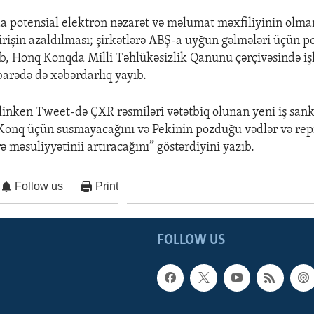
da potensial elektron nəzarət və məlumat məxfiliyinin olma
rişin azaldılması; şirkətlərə ABŞ-a uyğun gəlmələri üçün p
ib, Honq Konqda Milli Təhlükəsizlik Qanunu çərçivəsində işl
barədə də xəbərdarlıq yayıb.
Blinken Tweet-də ÇXR rəsmiləri vətətbiq olunan yeni iş sank
onq üçün susmayacağını və Pekinin pozduğu vədlər və rep
ə məsuliyyətinii artıracağını” göstərdiyini yazıb.
Follow us
Print
FOLLOW US