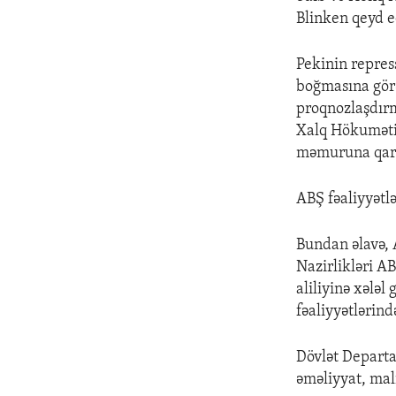
Blinken qeyd e
Pekinin repres
boğmasına görə
proqnozlaşdırm
Xalq Hökumətin
məmuruna qarşı
ABŞ fəaliyyətl
Bundan əlavə, 
Nazirlikləri 
aliliyinə xələl
fəaliyyətlərind
Dövlət Departa
əməliyyat, mal