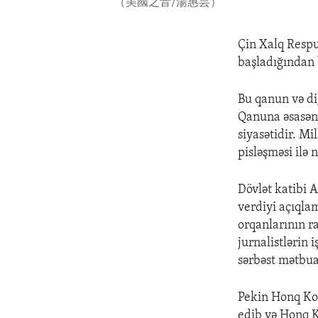
（美國之音/湯惠芸）
Çin Xalq Respu
başladığından b
Bu qanun və di
Qanuna əsasən 
siyasətidir. M
pisləşməsi ilə n
Dövlət katibi 
verdiyi açıqla
orqanlarının ra
jurnalistlərin 
sərbəst mətbua
Pekin Honq Kon
edib və Honq K