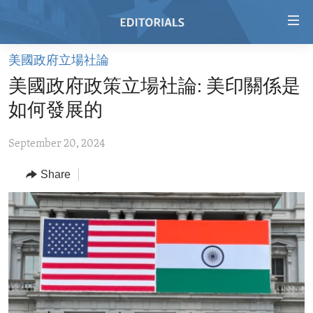
Accessibility
links
Skip
美國政府立場社論
to
HOME
美國政府政策立場社論: 美印關係是
main
VIDEO
content
如何發展的
RADIO
Skip
to
September 20, 2024
REGIONS
main
Share
TOPICS
AFRICA
Navigation
Skip
ARCHIVE
AMERICAS
HUMAN RIGHTS
to
ABOUT US
ASIA
SECURITY AND DEFENSE
Search
EUROPE
AID AND DEVELOPMENT
FOLLOW US
MIDDLE EAST
DEMOCRACY AND GOVERNANCE
ECONOMY AND TRADE