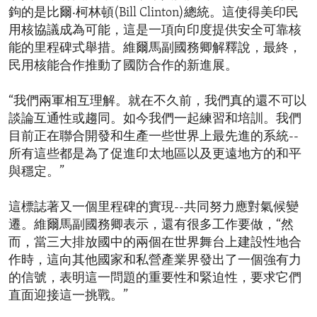
鉤的是比爾‧柯林頓(Bill Clinton)總統。這使得美印民
用核協議成為可能，這是一項向印度提供安全可靠核
能的里程碑式舉措。維爾馬副國務卿解釋說，最終，
民用核能合作推動了國防合作的新進展。
“我們兩軍相互理解。就在不久前，我們真的還不可以
談論互通性或趨同。如今我們一起練習和培訓。我們
目前正在聯合開發和生產一些世界上最先進的系統--
所有這些都是為了促進印太地區以及更遠地方的和平
與穩定。”
這標誌著又一個里程碑的實現--共同努力應對氣候變
遷。維爾馬副國務卿表示，還有很多工作要做，“然
而，當三大排放國中的兩個在世界舞台上建設性地合
作時，這向其他國家和私營產業界發出了一個強有力
的信號，表明這一問題的重要性和緊迫性，要求它們
直面迎接這一挑戰。”