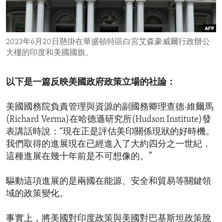
ENVIRONMENT AND HEALTH
IDEALS AND INSTITUTIONS
2023年6月20日懸掛在華盛頓特區白宮艾森豪威爾行政辦公
大樓的印度和美國國旗。
以下是一篇反映美國政府政策立場的社論：
美國國務院負責管理與資源的副國務卿理查德·維爾馬
(Richard Verma)在哈德遜研究所(Hudson Institute)發
表講話時說：“現在正是評估美印關係現狀的好時機。
我們取得的進展現在已經進入了大約四分之一世紀，
這種進展在幾十年前是不可想像的。”
驅動這項進展的是兩國在能源、安全和貿易等關鍵領
域的政策變化。
事實上，將美國對印度政策與美國對巴基斯坦政策脫