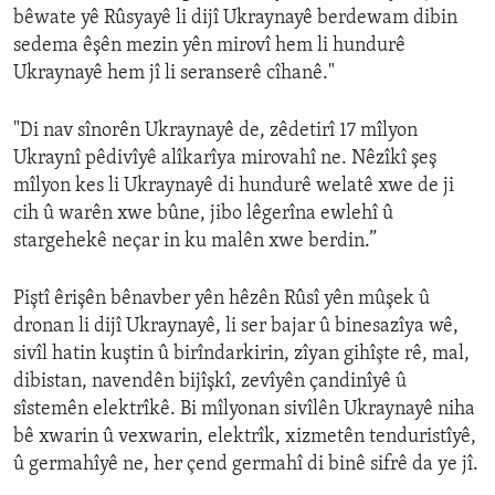
bêwate yê Rûsyayê li dijî Ukraynayê berdewam dibin
sedema êşên mezin yên mirovî hem li hundurê
Ukraynayê hem jî li seranserê cîhanê."
"Di nav sînorên Ukraynayê de, zêdetirî 17 mîlyon
Ukraynî pêdivîyê alîkarîya mirovahî ne. Nêzîkî şeş
mîlyon kes li Ukraynayê di hundurê welatê xwe de ji
cih û warên xwe bûne, jibo lêgerîna ewlehî û
stargehekê neçar in ku malên xwe berdin.”
Piştî êrişên bênavber yên hêzên Rûsî yên mûşek û
dronan li dijî Ukraynayê, li ser bajar û binesazîya wê,
sivîl hatin kuştin û birîndarkirin, zîyan gihîşte rê, mal,
dibistan, navendên bijîşkî, zevîyên çandinîyê û
sîstemên elektrîkê. Bi mîlyonan sivîlên Ukraynayê niha
bê xwarin û vexwarin, elektrîk, xizmetên tenduristîyê,
û germahîyê ne, her çend germahî di binê sifrê da ye jî.