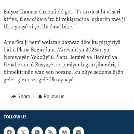
Balyoz Thomas-Greenfield got: "Putin dest bi vî şerî
kirîye, û ew dikare îro bi vekişandina leşkerên xwe ji
Ukraynayê vî şerî bi dawî bike."
Amerîka ji hemî welatan daxwaz dike ku piştgirîyê
bidin Plana Bersivdana Mirovahî ya 2023an ya
Neteweyên Yekbûyî û Plana Bersivê ya Herêmî ya
Penaberan, û Rusyayê berpirsîyar bigrin jiber êrîş û
binpêkirinên wan yên hovane, ku bûye sedema êşên
gelek giran ser gelê Ukraynayê. ​
Share
Follow us
FOLLOW US