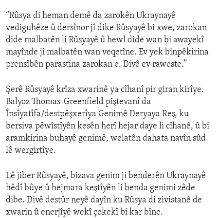
“Rûsya di heman demê da zarokên Ukraynayê
vediguhêze û dersînor jî dike Rûsyayê bi xwe, zarokan
dide malbatên li Rûsyayê û hewl dide wan bi awayekî
mayînde ji malbatên wan veqetîne. Ev yek binpêkirina
prensîbên parastina zarokan e. Divê ev raweste.”
Şerê Rûsyayê krîza xwarinê ya cîhanî pir giran kirîye.
Balyoz Thomas-Greenfield piştevanî da
Însîyatîfa/destpêşxerîya Genimê Deryaya Reş, ku
bersiva pêwîstîyên kesên herî hejar daye li cîhanê, û bi
aramkirina buhayê genimê, welatên dahata navîn sûd
lê wergirtîye.
Lê jiber Rûsyayê, bizava genim ji benderên Ukraynayê
hêdî bûye û hejmara keştîyên li benda genimi zêde
dibe. Divê destûr neyê dayîn ku Rûsya di zivistanê de
xwarin û enerjîyê wekî çekekî bi kar bîne.