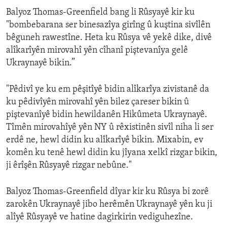
Balyoz Thomas-Greenfield bang li Rûsyayê kir ku
"bombebarana ser binesazîya girîng û kuştina sivîlên
bêguneh rawestîne. Heta ku Rûsya vê yekê dike, divê
alîkarîyên mirovahî yên cîhanî piştevanîya gelê
Ukraynayê bikin.”
"Pêdivî ye ku em pêşitîyê bidin alîkarîya zivistanê da
ku pêdivîyên mirovahî yên bilez çareser bikin û
piştevanîyê bidin hewildanên Hikûmeta Ukraynayê.
Tîmên mirovahîyê yên NY û rêxistinên sivîl niha li ser
erdê ne, hewl didin ku alîkarîyê bikin. Mixabin, ev
komên ku tenê hewl didin ku jîyana xelkî rizgar bikin,
ji êrîşên Rûsyayê rizgar nebûne."
Balyoz Thomas-Greenfield dîyar kir ku Rûsya bi zorê
zarokên Ukraynayê jibo herêmên Ukraynayê yên ku ji
alîyê Rûsyayê ve hatine dagirkirin vediguhezîne.