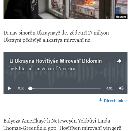
ENVIRONMENT AND HEALTH
IDEALS AND INSTITUTIONS
Di nav sînorên Ukraynayê de, zêdetirî 17 mîlyon
Ukraynî pêdivîyê alîkarîya mirovahî ne.
Li Ukrayna Hovîtîyên Mirovahî Didomin
by
Editorials on Voice of America
No media source currently available
0:00
4:01
Direct link
Balyoza Amerîkayê li Neteweyên Yekbûyî Linda
Thomas-Greenfield got: "Hovîtîyên mirovahî yên şerê