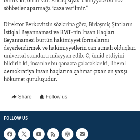
bilirik ki, onlar var. Ancaq siyasi cəmiyyətə bu növ
söhbətlər aparmağa icazə verilmir."
Direktor Berkovitzin sözlərinə görə, Birləşmiş Ştatların
İstiqlal Bəyannaməsi və BMT-nin İnsan Haqları
Bəyannaməsi bürtün hakimiyyət formalarını
dəyərləndirmək və hakimiyyətlərin can atmalı olduqları
universal standartı müəyyən edib. O, ümid etdiyini
bildirib ki, insanlar bu qənaətə gələcəklər ki, liberal
demokratiya insan haqlarına qahmar çıxan ən yaxşı
hökumət quruluşudur.
Share
Follow us
FOLLOW US