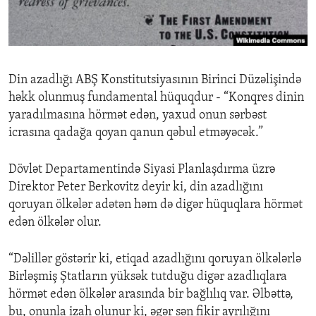
ENVIRONMENT AND HEALTH
IDEALS AND INSTITUTIONS
Din azadlığı ABŞ Konstitutsiyasının Birinci Düzəlişində
həkk olunmuş fundamental hüquqdur - “Konqres dinin
yaradılmasına hörmət edən, yaxud onun sərbəst
icrasına qadağa qoyan qanun qəbul etməyəcək.”
Dövlət Departamentində Siyasi Planlaşdırma üzrə
Direktor Peter Berkovitz deyir ki, din azadlığını
qoruyan ölkələr adətən həm də digər hüquqlara hörmət
edən ölkələr olur.
“Dəlillər göstərir ki, etiqad azadlığını qoruyan ölkələrlə
Birləşmiş Ştatların yüksək tutduğu digər azadlıqlara
hörmət edən ölkələr arasında bir bağlılıq var. Əlbəttə,
bu, onunla izah olunur ki, əgər sən fikir ayrılığını