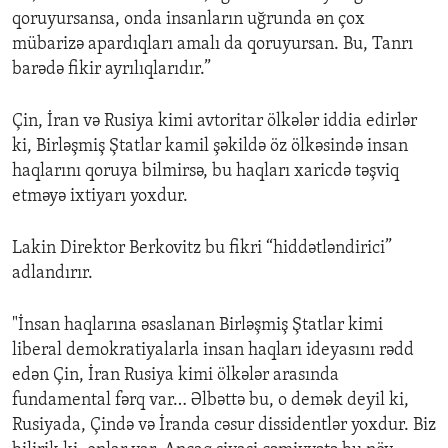
qoruyursansa, onda insanların uğrunda ən çox
mübarizə apardıqları amalı da qoruyursan. Bu, Tanrı
barədə fikir ayrılıqlarıdır.”
Çin, İran və Rusiya kimi avtoritar ölkələr iddia edirlər
ki, Birləşmiş Ştatlar kamil şəkildə öz ölkəsində insan
haqlarını qoruya bilmirsə, bu haqları xaricdə təşviq
etməyə ixtiyarı yoxdur.
Lakin Direktor Berkovitz bu fikri “hiddətləndirici”
adlandırır.
"İnsan haqlarına əsaslanan Birləşmiş Ştatlar kimi
liberal demokratiyalarla insan haqları ideyasını rədd
edən Çin, İran Rusiya kimi ölkələr arasında
fundamental fərq var… Əlbəttə bu, o demək deyil ki,
Rusiyada, Çində və İranda cəsur dissidentlər yoxdur. Biz