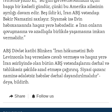
tvitterdə yazıb ki, “Bu gün @FreetheNamazis üçün
başqa bir kədərli gündür, çünki bu Amerika ailəsinin
ayrılığı davam edir. Beş ildir ki, İran ABŞ vətəndaşı
Bəkir Namazini saxlayır. Siyamək isə Evin
həbsxanasında haqsız yerə həbsdədir. # İran onların
qovuşmasına və azadlıqda birlikdə yaşamasına imkan
verməlidir.”
ABŞ Dövlət katibi Blinken "İran hökumətini Bob
Levinsonla baş verənlərə cavab verməyə və haqsız yerə
İran əsirliyində olan bütün ABŞ vətəndaşlarını dərhal və
təhlükəsiz şəkildə azad etməyə çağırırıq. Siyasi qazanc
naminə ədalətsiz həbslər dərhal dayandırılmalıdır"-
deyə, bildirib.
Share
Follow us