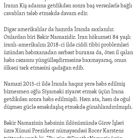
İranın Kiş adasına getdikdən sonra baş verənlərlə bağlı
cavabları tələb etməkdə davam edir.
Digər amerikalılar da hazırda İranda saxlanılır.
Onlardan biri Bəkir Namazidir. İran hökuməti 84 yaşlı
iranlı-amerikalını 2018-ci ildə ciddi tibbi problemləri
üzündən həbsxanadan sərbəst buraxsa da, ötən il qalan
həbs cəzasını yüngülləşdirməsinə baxmayaraq, onun
ölkəni tərk etməsini qadağan edib.
Namazi 2015-ci ildə İranda haqsız yerə həbs edilmiş
biznesmen oğlu Siyaməki ziyarət etmək üçün İrana
getdikdən sonra həbs edilmişdi. Həm ata, həm də oğul
düşmən güclə əməkdaşlıq etməkdə günahlandırılmışdı.
Bəkir Namazinin həbsinin ildönümündə Girov İşləri
üzrə Xüsusi Prezident nümayəndəsi Rocer Karstens