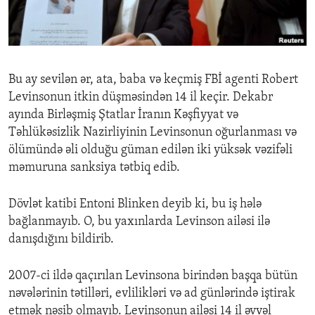
ENVIRONMENT AND HEALTH
IDEALS AND INSTITUTIONS
Bu ay sevilən ər, ata, baba və keçmiş FBİ agenti Robert
Levinsonun itkin düşməsindən 14 il keçir. Dekabr
ayında Birləşmiş Ştatlar İranın Kəşfiyyat və
Təhlükəsizlik Nazirliyinin Levinsonun oğurlanması və
ölümündə əli olduğu güman edilən iki yüksək vəzifəli
məmuruna sanksiya tətbiq edib.
Dövlət katibi Entoni Blinken deyib ki, bu iş hələ
bağlanmayıb. O, bu yaxınlarda Levinson ailəsi ilə
danışdığını bildirib.
2007-ci ildə qaçırılan Levinsona birindən başqa bütün
nəvələrinin tətilləri, evlilikləri və ad günlərində iştirak
etmək nəsib olmayıb. Levinsonun ailəsi 14 il əvvəl