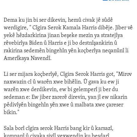
Dema ku jin bi ser dikevin, hemû civak jê sûdê
werdigire, " Cîgira Serok Kamala Harris dibêje. Jiber vê
yekê hêzdarkirina jinan beşeke mezin ya stratejîya
rêvebirîya Biden û Harris e ji bo destnîşankirin û
rakirina sedemên bingehîn yên koçberîya neqanûnî li
Amerîkaya Navendî.
Li ser mijara koçberîyê, Cîgira Serok Harris got, "Mirov
naxwazin cî û warên xwe bihêlin. Û gava ku ew ji
warên xwe derdikevin, ew bi gelemperî ji ber du
sedeman e: Ew jiber zarerê direvin, yan jî ew nikarin
pêdivîyên bingehîn yên xwe û malbata xwe çareser
bikin."
Sala borî cîgira serok Harris bang kir û karsazî,
kompanî û civaka sivîl vexwendin ku beşdarî