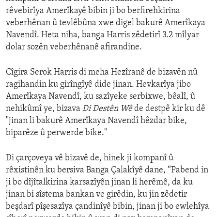
rêvebirîya Amerîkayê bibin ji bo berfirehkirina
veberhênan û tevlêbûna xwe digel bakurê Amerîkaya
Navendî. Heta niha, banga Harris zêdetirî 3.2 mîlyar
dolar sozên veberhênanê afirandine.
Cîgira Serok Harris di meha Hezîranê de bizavên nû
ragihandin ku girîngîyê dide jinan. Hevkarîya jibo
Amerîkaya Navendî, ku sazîyeke serbixwe, bêalî, û
nehikûmî ye, bizava
Di Destên Wê
de destpê kir ku dê
"jinan li bakurê Amerîkaya Navendî hêzdar bike,
biparêze û perwerde bike."
Di çarçoveya vê bizavê de, hinek ji kompanî û
rêxistinên ku bersiva Banga Çalakîyê dane, “Pabend in
ji bo dîjîtalkirina karsazîyên jinan li herêmê, da ku
jinan bi sîstema bankan ve girêdin, ku jin zêdetir
beşdarî pîşesazîya çandinîyê bibin, jinan ji bo ewlehîya