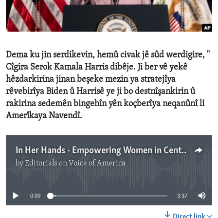
ENVIRONMENT AND HEALTH
IDEALS AND INSTITUTIONS
Dema ku jin serdikevin, hemû civak jê sûd werdigire, "
Cîgira Serok Kamala Harris dibêje. Ji ber vê yekê
hêzdarkirina jinan beşeke mezin ya stratejîya
rêvebirîya Biden û Harrisê ye ji bo destnîşankirin û
rakirina sedemên bingehîn yên koçberîya neqanûnî li
Amerîkaya Navendî.
In Her Hands - Empowering Women in Central America
by
Editorials on Voice of America
No media source currently available
0:00
3:37
Direct link