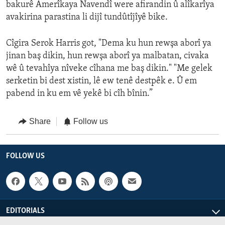
bakurê Amerîkaya Navendî were afirandin û alîkarîya
avakirina parastina li dijî tundûtîjîyê bike.
Cîgira Serok Harris got, "Dema ku hun rewşa aborî ya
jinan baş dikin, hun rewşa aborî ya malbatan, civaka
wê û tevahîya nîveke cîhana me baş dikin." "Me gelek
serketin bi dest xistin, lê ew tenê destpêk e. Û em
pabend in ku em vê yekê bi cîh bînin.”
Share
Follow us
FOLLOW US
EDITORIALS