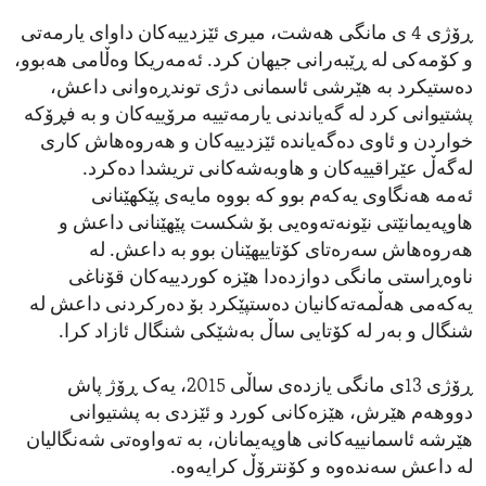
ڕۆژی 4 ی مانگی هەشت، میری ئێزدییەکان داوای یارمەتی
و کۆمەکی لە ڕێبەرانی جیهان کرد. ئەمەریکا وەڵامی هەبوو،
دەستیکرد بە هێرشی ئاسمانی دژی توندڕەوانی داعش،
پشتیوانی کرد لە گەیاندنی یارمەتییە مرۆییەکان و بە فڕۆکە
خواردن و ئاوی دەگەیاندە ئێزدییەکان و هەروەهاش کاری
لەگەڵ عێراقییەکان و هاوبەشەکانی تریشدا دەکرد.
ئەمە هەنگاوی یەکەم بوو کە بووە مایەی پێکهێنانی
هاوپەیمانێتی نێونەتەوەیی بۆ شکست پێهێنانی داعش و
هەروەهاش سەرەتای کۆتاییهێنان بوو بە داعش. لە
ناوەڕاستی مانگی دوازدەدا هێزە کوردییەکان قۆناغی
یەکەمی هەڵمەتەکانیان دەستپێکرد بۆ دەرکردنی داعش لە
شنگال و بەر لە کۆتایی ساڵ بەشێکی شنگال ئازاد کرا.
ڕۆژی 13ی مانگی یازدەی ساڵی 2015، یەک ڕۆژ پاش
دووهەم هێرش، هێزەکانی کورد و ئێزدی بە پشتیوانی
هێرشە ئاسمانییەکانی هاوپەیمانان، بە تەواوەتی شەنگالیان
لە داعش سەندەوە و کۆنترۆڵ کرایەوە.