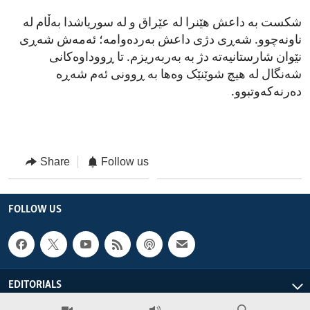
شکست بە داعش هێنرا لە عێراق و لە سوریاشدا بەڵام لە
ناونەچوو. شەڕی دژی داعش بەردەوامە؛ ئەمەش شەڕی
نێوان شارستانیەتە دژ بە بەربەریزم. تا ڕووداوەکانی
شەنگال لە هیچ شوێنێک وەها بە ڕوونی ئەم شەڕە
دەرنەکەوتبوو.
Share
Follow us
FOLLOW US
EDITORIALS