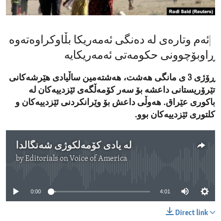
ENVIRONMENT AND HEALTH
IDEALS AND INSTITUTIONS
ئەم وتارەی لە دەنگی ئەمەریکا بڵاوکراوەتەوە
ڕاوبۆچوونی حکومەتی ئەمەریکایە
ڕۆژی 3 ی مانگی هەشت، هەشتەمین ساڵیادی هێرشەکانی
تێرۆریستانی داعشە بۆ سەر کۆمەڵگەی ئێزدییەکان لە
باکوری عێراق. هەوڵی داعش بۆ وێرانکردنی ئێزدییەکان و
کلتوری ئێزدییەکان بوو.
لە یادی کۆمەڵکوژی شەنگالدا
by
Editorials on Voice of America
No media source currently available
0:00
4:01
Direct link