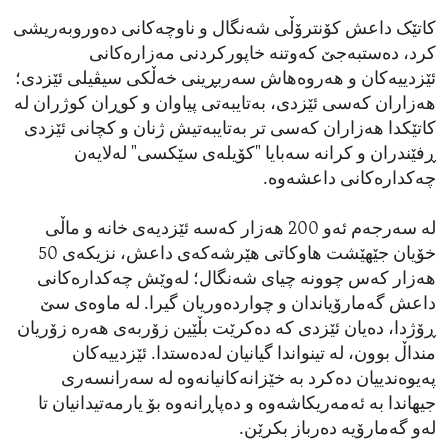
کاتێک داعش کۆنترۆڵی شەنگال و ناوچەکانی دەوروبەریشی
کرد، دەستبەجێ کەوتنە خاپورکردنی مەزارەکانی
ئێزدییەکان و هەروەهاش سەربڕینی خەڵکی سیڤیلی ئێزدی؛
هەزاران کەسی ئێزدی، بەتایبەتی پیاوان و کوڕان کوژران لە
کاتێکدا هەزاران کەسی تر بەتایبەتیش ژنان و کچانی ئێزدی
ڕفێندران و کرانە سەبایا "کۆیلەی سێکسی" لەلایەن
چەکدارەکانی داعشەوە.
لە سەرجەم ئەو 200 هەزار کەسە ئێزدیەی خانە و ماڵی
خۆیان جێهێشت هاوکاتی هێرشەکەی داعش، نزیکەی 50
هەزار کەس چوونە چیای شەنگال؛ لەوێش چەکدارەکانی
داعش گەمارۆیاندان و چواردەوریان گیرا. لە ماوەی سێ
ڕۆژدا، دەیان ئێزدی کە دەکرێت بڵێین زۆربەی هەرە زۆریان
منداڵ بوون، لە تینواندا گیانیان لەدەستدا. ئێزدییەکان
پەیوەندییان دەکرد بە خێزانەکانیانەوە لە سەرانسەری
جیهاندا بە ئەمەریکاشەوە و دەپاڕانەوە بۆ یارمەتیدانیان تا
لەو گەمارۆیە دەرباز بکرێن.