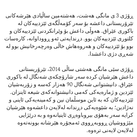
ڕۆژی 3 ی مانگی هەشت، هەشتەمین ساڵیادی هێرشەکانی
تێرۆریستانی داعشە بۆ سەر کۆمەڵگەی ئێزدییەکان لە
باکوری عێراق. هەوڵی داعش بۆ وێرانکردنی ئێزدییەکان و
کلتوری ئێزدییەکان بوو. دڕندایەتی ئەو ڕووداوانە، کارەسات
بوو بۆ ئێزدییەکان و هەروەهاش خاڵی وەرچەرخانیش بوو لە
شەڕی دژی داعشدا.
ڕۆژی سێی مانگی هەشتی ساڵی 2014، تێرۆریستانی
داعش هێرشیان کردە سەر شارۆچکەی شەنگال لە باکوری
عێراق. دانیشتوانی شەنگال 90 هەزار کەسە و زۆربەشیان
ئێزدین و ژمارەیەکی کەمی دانیشتوانەکەی شیعە ئاینزان.
ئێزدییەکان کە بە ئاین موسڵمان نین و کەمینەیەکی ئاینی و
نەژادین؛ بە شێوەیەکی دڕندانە لەلایەن داعشەوە هێرشیان
کرایە سەر بەهۆی بیروباوەڕی ئاینیانەوە و بە درێژایی
مێژووشیان ڕووبەڕووی ئەمجۆرە هێرشانە بوونەتەوە
لەلایەن لایەنی ترەوە.