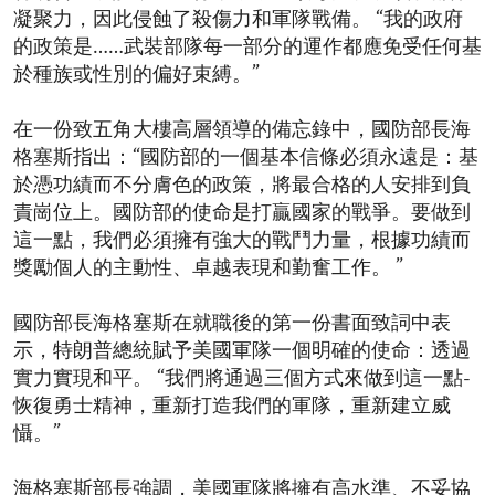
凝聚力，因此侵蝕了殺傷力和軍隊戰備。 “我的政府
的政策是……武裝部隊每一部分的運作都應免受任何基
於種族或性別的偏好束縛。”
在一份致五角大樓高層領導的備忘錄中，國防部長海
格塞斯指出：“國防部的一個基本信條必須永遠是：基
於憑功績而不分膚色的政策，將最合格的人安排到負
責崗位上。國防部的使命是打贏國家的戰爭。要做到
這一點，我們必須擁有強大的戰鬥力量，根據功績而
獎勵個人的主動性、卓越表現和勤奮工作。 ”
國防部長海格塞斯在就職後的第一份書面致詞中表
示，特朗普總統賦予美國軍隊一個明確的使命：透過
實力實現和平。 “我們將通過三個方式來做到這一點-
恢復勇士精神，重新打造我們的軍隊，重新建立威
懾。”
海格塞斯部長強調，美國軍隊將擁有高水準、不妥協