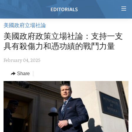
Accessibility
links
Skip
美國政府立場社論
to
HOME
美國政府政策立場社論：支持一支
main
VIDEO
content
具有殺傷力和憑功績的戰鬥力量
RADIO
Skip
to
February 04, 2025
REGIONS
main
Share
TOPICS
AFRICA
Navigation
Skip
ARCHIVE
AMERICAS
HUMAN RIGHTS
to
ABOUT US
ASIA
SECURITY AND DEFENSE
Search
EUROPE
AID AND DEVELOPMENT
FOLLOW US
MIDDLE EAST
DEMOCRACY AND GOVERNANCE
ECONOMY AND TRADE