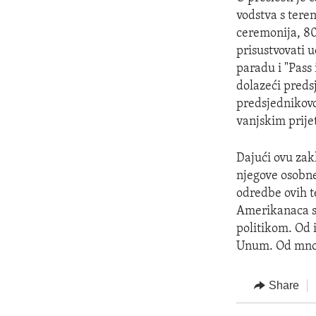
vodstva s tere
ceremonija, 80 
prisustvovati 
paradu i "Pass 
dolazeći preds
predsjednikovo
vanjskim prije
Dajući ovu zak
njegove osobne 
odredbe ovih t
Amerikanaca svu
politikom. Od 
Unum. Od mnog
Share