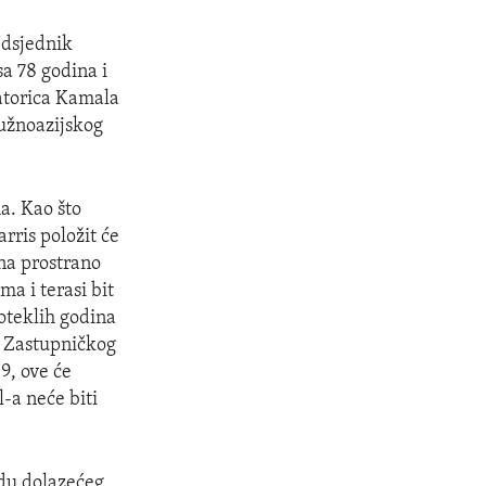
edsjednik
a 78 godina i
natorica Kamala
južnoazijskog
a. Kao što
rris položit će
na prostrano
ma i terasi bit
oteklih godina
a Zastupničkog
9, ove će
-a neće biti
rdu dolazećeg