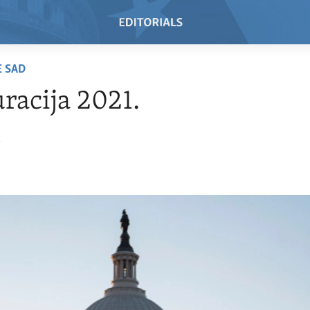
E SAD
racija 2021.
1