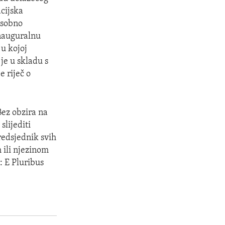
acijska
 osobno
Inauguralnu
 u kojoj
je u skladu s
 riječ o
Bez obzira na
slijediti
redsjednik svih
 ili njezinom
: E Pluribus