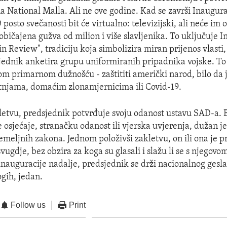
na National Malla. Ali ne ove godine. Kad se završi Inaugur
posto svečanosti bit će virtualno: televizijski, ali neće im
uobičajena gužva od milion i više slavljenika. To uključuje 
in Review", tradiciju koja simbolizira miran prijenos vlasti,
jednik anketira grupu uniformiranih pripadnika vojske. To 
m primarnom dužnošću - zaštititi američki narod, bilo da je
tnjama, domaćim zlonamjernicima ili Covid-19.
letvu, predsjednik potvrđuje svoju odanost ustavu SAD-a. 
osjećaje, stranačku odanost ili vjerska uvjerenja, dužan je 
emeljnih zakona. Jednom položivši zakletvu, on ili ona je p
gdje, bez obzira za koga su glasali i slažu li se s njegovom
inauguracije nadalje, predsjednik se drži nacionalnog gesla
ih, jedan.
Follow us
Print