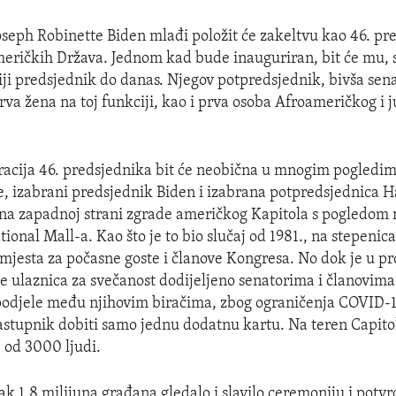
oseph Robinette Biden mlađi položit će zakeltvu kao 46. pr
eričkih Država. Jednom kad bude inauguriran, bit će mu, s
riji predsjednik do danas. Njegov potpredsjednik, bivša se
prva žena na toj funkciji, kao i prva osoba Afroameričkog i 
racija 46. predsjednika bit će neobična u mnogim pogledim
že, izabrani predsjednik Biden i izabrana potpredsjednica Ha
 na zapadnoj strani zgrade američkog Kapitola s pogledom 
tional Mall-a. Kao što je to bio slučaj od 1981., na stepenica
 mjesta za počasne goste i članove Kongresa. No dok je u pr
še ulaznica za svečanost dodijeljeno senatorima i članovim
odjele među njihovim biračima, zbog ograničenja COVID-1
astupnik dobiti samo jednu dodatnu kartu. Na teren Capitol
 od 3000 ljudi.
čak 1,8 milijuna građana gledalo i slavilo ceremoniju i potv