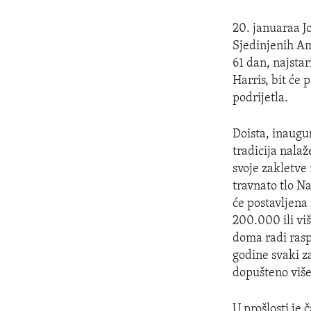
20. januaraa J
Sjedinjenih Am
61 dan, najsta
Harris, bit će 
podrijetla.
Doista, inaugu
tradicija nala
svoje zakletve
travnato tlo Na
će postavljena
200.000 ili vi
doma radi rasp
godine svaki z
dopušteno više
U prošlosti je 