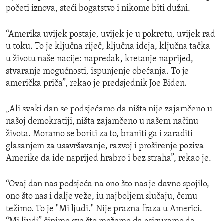
početi iznova, steći bogatstvo i nikome biti dužni.
“Amerika uvijek postaje, uvijek je u pokretu, uvijek rad
u toku. To je ključna riječ, ključna ideja, ključna tačka
u životu naše nacije: napredak, kretanje naprijed,
stvaranje mogućnosti, ispunjenje obećanja. To je
američka priča”, rekao je predsjednik Joe Biden.
„Ali svaki dan se podsjećamo da ništa nije zajamčeno u
našoj demokratiji, ništa zajamčeno u našem načinu
života. Moramo se boriti za to, braniti ga i zaraditi
glasanjem za usavršavanje, razvoj i proširenje poziva
Amerike da ide naprijed hrabro i bez straha”, rekao je.
“Ovaj dan nas podsjeća na ono što nas je davno spojilo,
ono što nas i dalje veže, iu najboljem slučaju, čemu
težimo. To je "Mi ljudi." Nije prazna fraza u Americi.