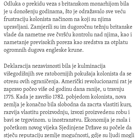
Odluka o prekidu veza s britanskom monarhijom bila
je u donošenju godinama, što je odražavalo sve veću
frustraciju kolonista načinom na koji su njima
upravljani. Zamjerili su im dugoročnu težnju britanske
vlade da nametne sve čvršću kontrolu nad njima, kao i
nametanje previsokih poreza kao sredstva za otplatu
ogromnih dugova engleske krune.
Deklaracija nezavisnosti bila je kulminacija
višegodišnjih sve ratobornijih pokušaja kolonista da se
otresu ovih ograničenja. Američki revolucionarni rat je
zapravo počeo više od godinu dana ranije, u travnju
1775. Kada je završio 1782. pobjedom kolonista, nova
zemlja je konačno bila slobodna da zacrta vlastiti kurs,
razvija vlastitu proizvodnju, izvozi proizvedenu robu i
bavi se trgovinom. u inostranstvu. Ekonomija je rasla i
početkom novog vijeka Sjedinjene Države su počele da
stječu reputaciju zemlje mogućnosti, gdje su ljudi mogli