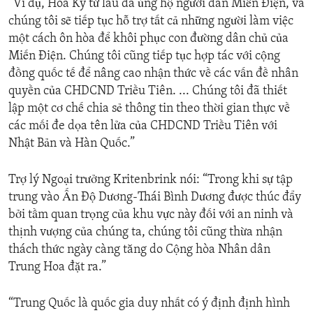
“Ví dụ, Hoa Kỳ từ lâu đã ủng hộ người dân Miến Điện, và
chúng tôi sẽ tiếp tục hỗ trợ tất cả những người làm việc
một cách ôn hòa để khôi phục con đường dân chủ của
Miến Điện. Chúng tôi cũng tiếp tục hợp tác với cộng
đồng quốc tế để nâng cao nhận thức về các vấn đề nhân
quyền của CHDCND Triều Tiên. ... Chúng tôi đã thiết
lập một cơ chế chia sẻ thông tin theo thời gian thực về
các mối đe dọa tên lửa của CHDCND Triều Tiên với
Nhật Bản và Hàn Quốc.”
Trợ lý Ngoại trưởng Kritenbrink nói: “Trong khi sự tập
trung vào Ấn Độ Dương-Thái Bình Dương được thúc đẩy
bởi tầm quan trọng của khu vực này đối với an ninh và
thịnh vượng của chúng ta, chúng tôi cũng thừa nhận
thách thức ngày càng tăng do Cộng hòa Nhân dân
Trung Hoa đặt ra.”
“Trung Quốc là quốc gia duy nhất có ý định định hình