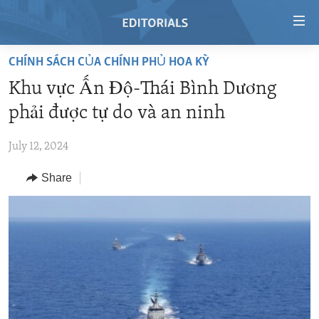
Accessibility
links
Skip
CHÍNH SÁCH CỦA CHÍNH PHỦ HOA KỲ
to
HOME
Khu vực Ấn Ðộ-Thái Bình Dương
main
VIDEO
content
phải được tự do và an ninh
RADIO
Skip
to
July 12, 2024
REGIONS
main
Share
TOPICS
AFRICA
Navigation
Skip
ARCHIVE
AMERICAS
HUMAN RIGHTS
to
ABOUT US
ASIA
SECURITY AND DEFENSE
Search
EUROPE
AID AND DEVELOPMENT
FOLLOW US
MIDDLE EAST
DEMOCRACY AND GOVERNANCE
ECONOMY AND TRADE