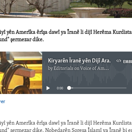
î yên Amerîka êrîşa dawî ya Îranê li dijî Herêma Kurdista
und" şermezar dike.
Kiryarên Îranê yên Dijî Aramîyê, Pêdivîya Vegera Peymana Navokî Nîşan Dide
EMB
by
Editorials on Voice of America
No media source currently available
0:00
yer
EMBED
î yên Amerîka êrîşa dawî ya Îranê li dijî Herêma Kurdista
und" şermezar dike. Nobedarên Şoreşa Îslamî ya Îranê bi e