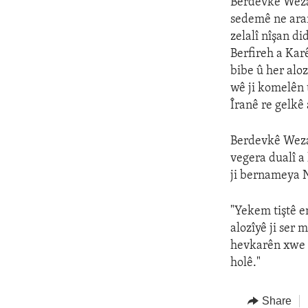
Berdevkê Weza
sedemê ne aram
zelalî nîşan d
Berfireh a Kar
bibe û her aloz
wê ji komelên 
Îranê re gelkê
Berdevkê Weza
vegera dualî a
ji bernameya N
"Yekem tiştê e
alozîyê ji ser
hevkarên xwe r
holê."
Share