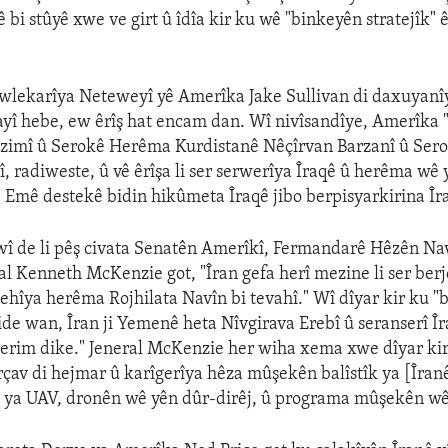
ê bi stûyê xwe ve girt û îdîa kir ku wê "binkeyên stratejîk" ê
lekarîya Neteweyî yê Amerîka Jake Sullivan di daxuyanî
ayî hebe, ew êrîş hat encam dan. Wî nivîsandîye, Amerîka "l
zimî û Serokê Herêma Kurdistanê Nêçîrvan Barzanî û Ser
, radiweste, û vê êrîşa li ser serwerîya Îraqê û herêma wê
 Emê destekê bidin hikûmeta Îraqê jibo berpisyarkirina Îr
wî de li pêş civata Senatên Amerîkî, Fermandarê Hêzên Na
l Kenneth McKenzie got, "Îran gefa herî mezine li ser be
hîya herêma Rojhilata Navîn bi tevahî." Wî dîyar kir ku "
ide wan, Îran ji Yemenê heta Nîvgirava Erebî û seranserî Îr
erim dike." Jeneral McKenzie her wiha xema xwe dîyar kir
av di hejmar û karîgerîya hêza mûşekên balîstîk ya [Îranê
ya UAV, dronên wê yên dûr-dirêj, û programa mûşekên wê 