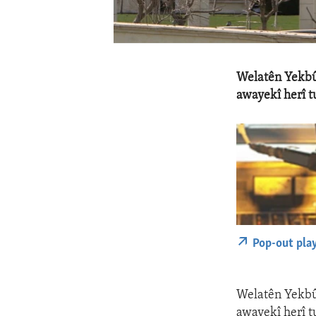
Welatên Yekbûy
awayekî herî t
Pop-out pla
Welatên Yekbûy
awayekî herî t