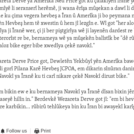
reta Derve ya Amerîka Ned Price got ku çalakîyên Îranê y
îyê li seranserî herêmê, ji wana êrîşa mûşekan a dawî li dij
ide ku çima vegera hevbeş a Îran û Amerîka ji bo peymana 
ên Hevbeş hem tê xwestin û hem jî lezgîn e. Wî got "her alo
îya ji Îranê wer, çi ji ber piştgirîya wê ji layenên dardest re 
terorîst re be, bernameya wê ya mûşekên balîstîk be "dê r
 aloz bike eger bibe xwedîya çekê navokî."
reta Derve Price got, Dewletên Yekbûyî yên Amerîka bawe
 li gorî Pilana Karê Hevbeş JCPOA, em dikarin sînûran danin
avokî ya Îranê ku ti carî nikare çekê Navokî dirust bike."
m bikin ew e ku bernameya Navokî ya Îranê dîsan bixin jêr
 maseyê hilîn in." Berdevkê Wezareta Derve got jî: "em bi he
e karbikin... rûbirû tehlûkeya bin ku Îran bi awayekî kar
Follow us
Print