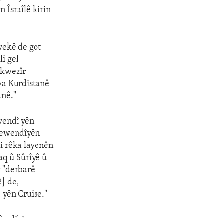
n Îsraîlê kirin
yekê de got
i gel
okwezîr
 ya Kurdistanê
anê."
vendî yên
rjewendîyên
bi rêka layenên
aq û Sûrîyê û
 "derbarê
] de,
yên Cruise."