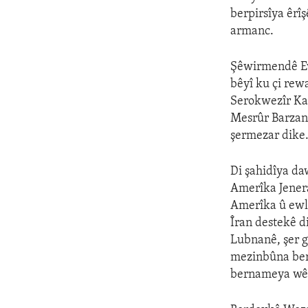
berpirsîya êrîş
armanc.
Şêwirmendê Ew
bêyî ku çi rew
Serokwezîr Ka
Mesrûr Barzanî
şermezar dike.
Di şahidîya da
Amerîka Jenera
Amerîka û ewle
Îran destekê d
Lubnanê, şer g
mezinbûna berç
bernameya wê 