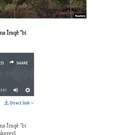
na Îraqê "bi
ED
SHARE
3:57
Direct link
SHARE
na Îraqê "bi
şkereyî