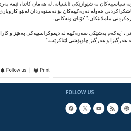
 سیاسییەکان بە شێوازێکی ئاشتیانە. لە هەمان کاتدا، ئێمە بەرد
شکراکردنی هەوڵە دەرەکییەکان بۆ دەستوەردان لەنێو کاروباری
ەکردنی ململانێکان." کۆتای وتەکانی.
وتی، "یەکەم بەشێکی سەرەکییە لە دیموکراسییەکی بەهێز و کارا 
هەرگیزا و هەرگیز چاوپۆشی لێناکرێت."
Follow us
Print
FOLLOW US