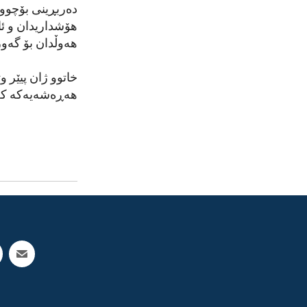
دەربڕینی بۆچوونە
هۆشداریدان و ئا
هەوڵدان بۆ گەور
خاتوو ژان پیێر 
هەڕەشەیەکە کە 