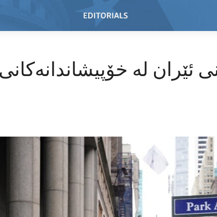
ی ئێران لە خۆپیشاندانەکانی