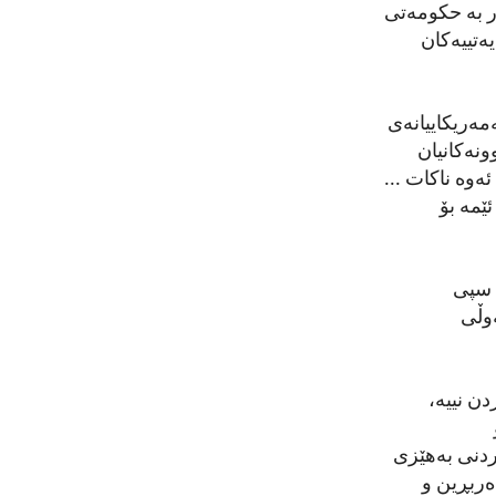
ار بە حکومەتی
یەتییەکان
مەریکاییانەی
ونەکانیان
ەوە ناکات ...
ێمە بۆ
 سپی
ەوڵی
ن نییە،
ردنی بەهێزی
ەربڕین و