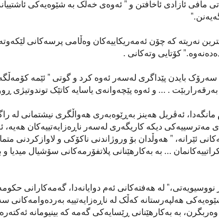
مافی ئازادی ئاخافتن و " ئەوەی خەڵک بە شێوەیەکی ئاشتییانە 
ەیەنن."
ترین نەریتە کە چۆن ئەمەریکاییەکان وەڵامی پرسەکانی لێکەوت
دەنەوە." کۆتایی وتەکانی .
سەرۆک بایدن پێداگری لەسەر ئەوە کرد و گوتی " ئێمە کۆمەڵگ
بەرقەراربێت . ... و ئەوە پێچەوانەی یاسایە کاتێک توندوتیژی ڕو
مانگەدا، ئەڤریل هەینز بەڕێوەبەری هەواڵگری نیشتمانی لە راگە
ی مەترسییەکی دیکە کاریگەری لەسەر ناڕەزایەتییەکان هەیە، 
انی ئێرانە، " هەوڵدان بۆ وروژاندنی ناکۆکی و لاوازکردنی متمان
اتییەکانمان ... بە بەکارهێنانی پلاتفۆرمەکانی سۆشیال میدیا و 
 نووسیویەتی،" لە هەفتەکانی ئەم دوایانەدا، گەمەکارانی حکومە
شێوەیەکی هەلپەرستانە کەڵک لە ناڕەزایەتییە بەردەوامەکانی س
ەربگرن، بە بەکارهێنانی ڕێسایەکی گەمە کە بینیومانە ئەکتەرەک