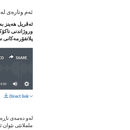
ئەم وتارەی لە
ئەڤریل هەینز بە
وروژاندنی ناکۆکی
پلاتفۆرمەکانی س
ED
SHARE
4:04
Direct link
SHARE
لەو دەمەی ناڕەزا
ململانێی نێوان