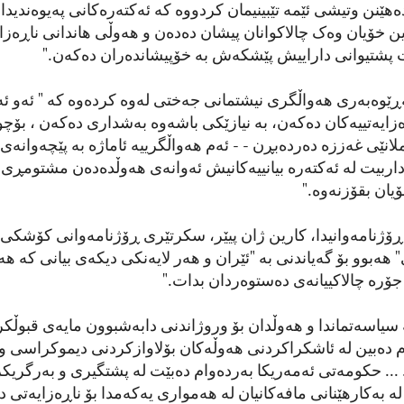
دەهێنن وتیشی ئێمە تێبینیمان کردووە کە ئەکتەرەکانی پەیوەندید
این خۆیان وەک چالاکوانان پیشان دەدەن و هەوڵی هاندانی ناڕەزا
ت پشتیوانی داراییش پێشکەش بە خۆپیشاندەران دەکەن."
ڕێوەبەری هەواڵگری نیشتمانی جەختی لەوە کردەوە کە " ئەو ئە
زایەتییەکان دەکەن، بە نیازێکی باشەوە بەشداری دەکەن ، بۆچو
نێی غەززە دەردەبڕن - - ئەم هەواڵگرییە ئاماژە بە پێچەوانەی ئ
اداربیت لە ئەکتەرە بیانییەکانیش ئەوانەی هەوڵدەدەن مشتومڕی ئ
یان بقۆزنەوە."
ڕۆژنامەوانیدا، کارین ژان پیێر، سکرتێری ڕۆژنامەوانی کۆشکی
 هەبوو بۆ گەیاندنی بە "ئێران و هەر لایەنکی دیکەی بیانی کە ه
جۆرە چالاکییانەی دەستوەردان بدات."
سیاسەتماندا و هەوڵدان بۆ وروژاندنی دابەشبوون مایەی قبوڵکرد
 دەبین لە ئاشکراکردنی هەوڵەکان بۆلاوازکردنی دیموکراسی و
... حکومەتی ئەمەریکا بەردەوام دەبێت لە پشتگیری و بەرگریک
لە بەکارهێنانی مافەکانیان لە هەمواری یەکەمدا بۆ ناڕەزایەتی د