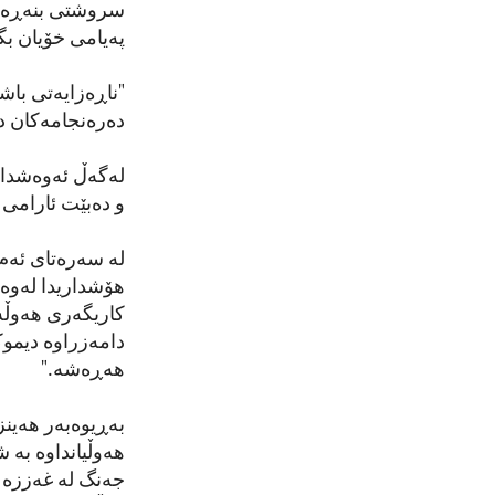
سروشتی بنەڕەتی 
پەیامی خۆیان بگ
"ناڕەزایەتی باش
دەرەنجامەکان دە
لەگەڵ ئەوەشدا 
و دەبێت ئارامی 
لە سەرەتای ئەم 
هۆشداریدا لەوە
کاریگەری هەوڵەک
دامەزراوە دیموکر
هەڕەشە."
بەڕیوەبەر هەینز
هەوڵیانداوە بە 
جەنگ لە غەززە و