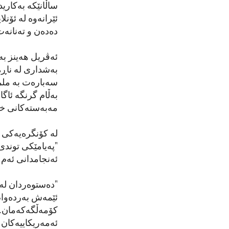
ساڵانێکە بەکاری
ئێرانەوە لە ئۆنل
دەدەن و تەنانە
ئەڤریل هەینز بە
بەشداری لە ناڕە
سەبارەت بە ململا
بەڵام گرنگە ئاگ
مەبەستەکانی خۆ
لە کۆنگرەیەکی 
"پەیامێکی توندی"
ئەنجامدانی ئەم 
"دەستوەردان لە 
ئێمەش بەردەوام
کۆمەڵگەکەمان. 
ئەمەریکاییەکان 