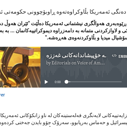
 دەنگی ئەمەریکا بڵاوکراوەتەوە ڕاوبۆچوونی حکومەتی ئە
ڕێوەبەری هەواڵگری نیشتمانی ئەمەریکا دەڵێت "ئێران هەوڵ دە
 و لاوازکردنی متمانە بە دامەزراوە دیموکراتییەکانمان ... بە بە
ۆشیال میدیا و بڵاوکردنەوەی هەڕەشە."
پشتیوانی ئێران لە خۆپیشاندانەکانی غەززە
EMB
by
Editorials on Voice of America
No media source currently available
0:00
yer
EMBED
یەتییەکانی لایەنگری فەلەستینەکان لە ناو زانکۆکانی ئەمەریکا 
 ئیسرائیل و حەماس بەرپابوو، سەرۆک جۆو بایدن جەختی کردەو