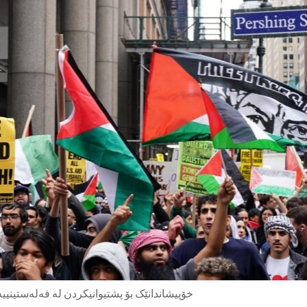
خۆپیشاندانێک بۆ پشتیوانیکردن لە فەلەستینییەکان لە شاری