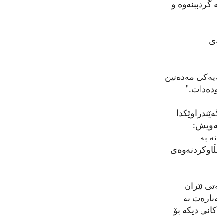
گردببنەوە و
ەی
ەیەکی مەدەنین
ودەدات."
ێندراوێکدا
ئەویش:
ە بە
بڵاوکردنەوەی
تی ئێران
ەبارەت بە
انی دیکە بۆ