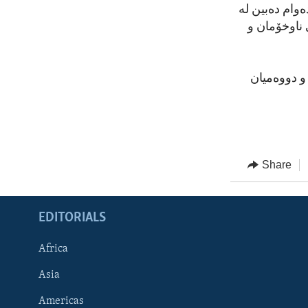
ەوام دەبین لە
 ناوخۆمان و
و دووەمیان
Share
EDITORIALS
Africa
Asia
Americas