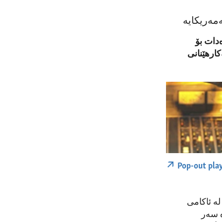
مەریکایە
دات بۆ
کارهێنانی
Pop-out pla
لە ئاکامی
ە سەر