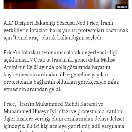
ENVIRONMENT AND HEALTH
IDEALS AND INSTITUTIONS
ABD Dışişleri Bakanlığı Sözcüsü Ned Price, İranlı
yetkililerin infazları barış yanlısı protestoları bastırmak
için "temel araç" olarak kullandığını söyledi.
Price'ın infazları terör aracı olarak değerlendirdiği
açıklaması, 7 Ocak'ta İran'ın iki genci daha Mahsa
Amini'nin Eylül ayında polis gözaltında hayatını
kaybetmesinin ardından ülke geneline yayılan
protestolarla bağlantılı oldukları gerekçesiyle infaz
etmesinin ardından geldi.
Price, "İran'ın Muhammed Mehdi Karami ve
Muhammed Hüseyni'yi infazı ve protestolara katılan
diğer kişilere verdiği ölüm cezalarından dolayı dehşet
içindeyiz. Bu iki kişi aceleye getirilmiş, adil yargılama