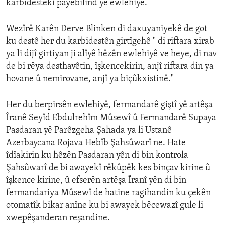
karbidestekî payebilind yê ewlehîyê.
Wezîrê Karên Derve Blinken di daxuyaniyekê de got
ku destê her du karbidestên girtîgehê " di riftara xirab
ya li dijî girtiyan ji alîyê hêzên ewlehiyê ve heye, di nav
de bi rêya desthavêtin, îşkencekirin, anjî riftara din ya
hovane û nemirovane, anjî ya biçûkxistinê."
Her du berpirsên ewlehiyê, fermandarê giştî yê artêşa
Îranê Seyîd Ebdulrehîm Mûsewî û Fermandarê Supaya
Pasdaran yê Parêzgeha Şahada ya li Ustanê
Azerbaycana Rojava Hebîb Şahsûwarî ne. Hate
îdîakirin ku hêzên Pasdaran yên di bin kontrola
Şahsûwarî de bi awayekî rêkûpêk kes binçav kirine û
îşkence kirine, û efserên artêşa Îranî yên di bin
fermandariya Mûsewî de hatine ragihandin ku çekên
otomatîk bikar anîne ku bi awayek bêcewazî gule li
xwepêşanderan reşandine.