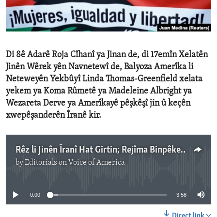
ENVIRONMENT AND HEALTH
IDEALS AND INSTITUTIONS
Di 8ê Adarê Roja Cîhanî ya Jinan de, di 17emîn Xelatên
Jinên Wêrek yên Navnetewî de, Balyoza Amerîka li
Neteweyên Yekbûyî Linda Thomas-Greenfield xelata
yekem ya Koma Rûmetê ya Madeleine Albright ya
Wezareta Derve ya Amerîkayê pêşkêşî jin û keçên
xwepêşanderên Îranê kir.
Rêz li Jinên Îranî Hat Girtin; Rejîma Binpêkera Mafan Hat Ceza Kirin
by
Editorials on Voice of America
No media source currently available
0:00
3:58
Direct link