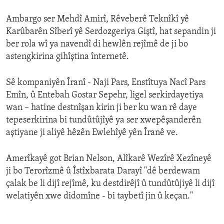
Ambargo ser Mehdî Amirî, Rêveberê Teknîkî yê
Karûbarên Sîberî yê Serdozgeriya Giştî, hat sepandin ji
ber rola wî ya navendî di hewlên rejîmê de ji bo
astengkirina gihîştina înternetê.
Sê kompaniyên Îranî - Naji Pars, Enstîtuya Nacî Pars
Emîn, û Entebah Gostar Sepehr, ligel serkirdayetiya
wan – hatine destnîşan kirin ji ber ku wan rê daye
tepeserkirina bi tundûtûjîyê ya ser xwepêşanderên
aştiyane ji aliyê hêzên Ewlehîyê yên Îranê ve.
Amerîkayê got Brian Nelson, Alîkarê Wezîrê Xezîneyê
ji bo Terorîzmê û Îstîxbarata Darayî "dê berdewam
çalak be li dijî rejîmê, ku destdirêjî û tundûtûjiyê li dijî
welatiyên xwe didomîne - bi taybetî jin û keçan."