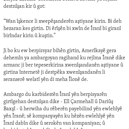
destnîşan kir û got:
“Wan îşkence li xwepêşanderên aştiyane kirin. Bi deh
hezaran kes girtin. Di êrîşên bi xwîn de Îranî bi giranî
birîndar kirin û kuştin.”
Ji bo ku ew berpirsyar bihên girtin, Amerîkayê gera
dehemîn ya ambargoyan ragihand ku rejîma Îranê dike
armanc ji ber tepeserkirina xwenîşandanên aştiyane û
girtina înternetê ji destpêka xwenîşandanên li
seranserê welatî yên di meha Îlonê de.
Ambargo du karbidestên Îranî yên berpisyarên
girtîgehan destnîşan dike - Elî Çarmehalî û Dariûş
Baxşî - û herwiha du rêberên payebilind yên ewlehîyê
yên Îranê; sê kompanyayên ku hêzên ewlehîyê yên
Îranî dabîn dike û serokên van kompaniyan; û