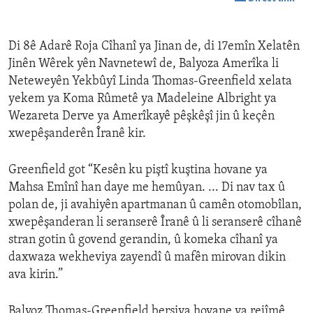
Di 8ê Adarê Roja Cîhanî ya Jinan de, di 17emîn Xelatên
Jinên Wêrek yên Navnetewî de, Balyoza Amerîka li
Neteweyên Yekbûyî Linda Thomas-Greenfield xelata
yekem ya Koma Rûmetê ya Madeleine Albright ya
Wezareta Derve ya Amerîkayê pêşkêşî jin û keçên
xwepêşanderên Îranê kir.
Greenfield got “Kesên ku piştî kuştina hovane ya
Mahsa Emînî han daye me hemûyan. ... Di nav tax û
polan de, ji avahiyên apartmanan û camên otomobîlan,
xwepêşanderan li seranserê Îranê û li seranserê cîhanê
stran gotin û govend gerandin, û komeka cîhanî ya
daxwaza wekheviya zayendî û mafên mirovan dikin
ava kirin.”
Balyoz Thomas-Greenfield bersiva hovane ya rejîmê