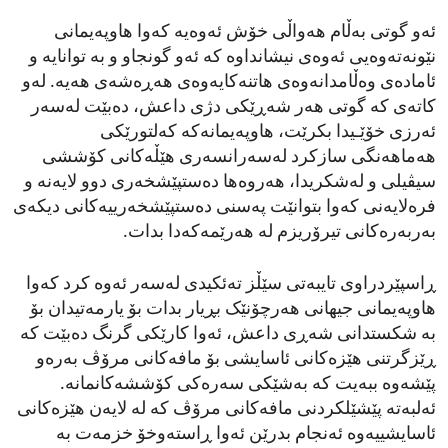
ئەو گوتی بەڵام هەواڵی خۆش ئەوەیە کەوا هاوپەیمانی
نێونەتەوەیی ئەوەی نیشانداوە کە ئەو گونجاو و بە توانایە و
ئامادەی وەڵامدانەوەی هاتنەکایەوەی هەڕەشەی هەیە. لەو
کاتەی کە گوتی هەر شەڕێکی دژی داعش، دەبێت لەسەر
ئەرزی خۆێـیدا بکرێت، هاوپەیمانەکە کەلتورێکی
هەماهەنگی سازکرد لەسەرانسەری هێڵەکانی کۆششی
سیڤیلی و لەشکریدا، هەروەها دەستپێشخەری دوو لایەنە و
فرەلایەنی کەوا بتوانێت پەسنی دەستپێشخەرییەکانی دیکەی
بەربەرەکانی تیرۆریزم لە هەرێمەکەدا بدات.
ڕاسپێردراوی تایبەتی سێڵز تەئکیدی لەسەر ئەوە کرد کەوا
هاوپەیمانی جیهانی هەرچۆنێک بڕیار بدات بۆ یارمەتیدان بۆ
بە شکستدانی شەڕی داعش، ئەوا کارێکی گرنگ دەبێت کە
ڕێزگرتنی هێزەکانی ئاسایشی بۆ مافەکانی مرۆڤ بەرەو
پێشەوە ببەیت کە بەشێکی سەرەکی کۆششەکانمانە.
ئەلبەتە پێشێلکردنی مافەکانی مرۆڤ کە لە لایەن هێزەکانی
ئاسایشییەوە ئەنجام بدرێن ئەوا ڕاستەوخۆ خزمەت بە