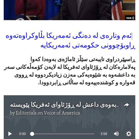
ENVIRONMENT AND HEALTH
IDEALS AND INSTITUTIONS
ئەم وتارەی لە دەنگی ئەمەریکا بڵاوکراوەتەوە
ڕاوبۆچوونی حکومەتی ئەمەریکایە
ڕاسپێردراوی تایبەتی سێڵز ئاماژەی بەوەدا کەوا
پەلامارەکان لە ڕۆژئاوای ئەفریکا لە لایەن کۆمەڵەکانی سەر
بە داعشەوە بە شێوەیەکی مەزن زیادیکردووە لە ڕووی
قەوارە و کوشندەییەوە لە ساڵانی ڕابردوودا.
بەرەنگاربووبەوەی داعش لە ڕۆژئاوای ئەفریکا پێویستە
by
Editorials on Voice of America
No media source currently available
0:00
3:58