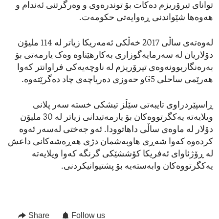
توانای تیرۆریزم دەکات بۆ توندرەوی و وەرگرتنی ئەندام و
هەوەها شێواندنی ڕەوایەتی حکومەت.
لەوەتەی ساڵی 2017 خەڵکی ئەمەریکا زیاتر لە 114 ملیۆن
دۆلاریان لە سەرمایەگوزاری بەکارهێناوە وەک یارمەتی بۆ
بەرەنگاربوونەوەی تیرۆریزم لە ناوچەیەکی فراوانتر کەوا
هەرێمی ساحلی G5و حەوزی دەریاچەی چاد دەگرێتەوە.
ڕاسپێردراوی تایبەتی سێڵز تیشکی خستە سەر پلانی
ویلایەتە یەکگرتووەکان بۆ یارمەتیدانی زیاتر لە 30 ملیۆن
دۆلار لە ماوەی ساڵی داهاتوودا. ئەو جەختی لەسەر ئەوە
کردەوە کەوا شەڕی هاوبەشمان دژی هەڕەشەکانی داعش
لە ڕۆژئاوای ئەفریکا کۆششێکی گرنگە کەوا ویلایەتە
یەکگرتووەکان وابەستەیە بۆ پشتیوانیکردنی.
Share
Follow us