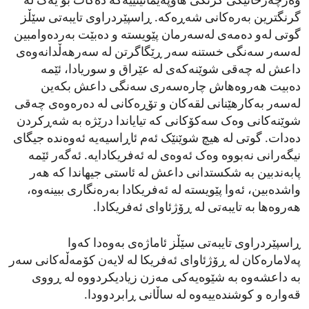
وەرچەرخانێکی گرنگی هاوپەیمانێتییەکە دەکات بۆ یەک لە
گرنگترین بەرەکانی شەڕەکە. ڕاسپێردراوی تایبەتی سێڵز
گوتی لەو دەمەی لەسەرمان پێویستە و دەبێت بەردەوامبین
لەسەر سەنگی خستنە سەر ڕێگاگرتن لە سەرهەڵدانەوەی
داعش لە چەقی شوێنەکەی لە عێراق و سوریادا، ئێمە
دەبیت هەروەهاش چارەسەری سەنگی داعش بکەین
لەسەر بەکارهێنانی لقەکان و تۆڕەکانی لە دەرەوەی چەقی
شوێنەکانی وەک سەکۆکانی کە تیایاندا درێژە بە شەڕکردن
دەدات. گوتی لە هیچ شوێنێک ئەم ئاڕاسیەیە ئەوەندە جیگای
نیگەرانی نەبووە وەک ئەوەی لە ئەفریکادایە. ئەگەر ئێمە
پابەندبین بە شکستدانی داعش لە ئاستی جیهاندا کە هەر
واشدەبین، ئەوا پێویستە لە ئەفریکادا بەرەنگاری ببینەوە،
هەروەها بە تایبەتی لە ڕۆژئاوای ئەفریکادا.
ڕاسپێردراوی تایبەتی سێڵز ئاماژەی بەوەدا کەوا
پەلامارەکان لە ڕۆژئاوای ئەفریکا لە لایەن کۆمەڵەکانی سەر
بە داعشەوە بە شێوەیەکی مەزن زیادیکردووە لە ڕووی
قەوارە و کوشندەییەوە لە ساڵانی ڕابردوودا.