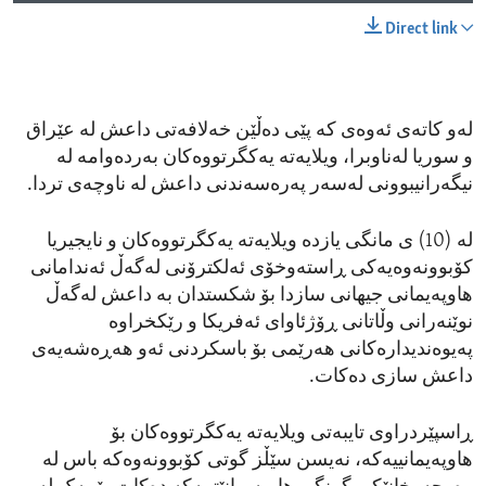
Direct link
لەو کاتەی ئەوەی کە پێی دەڵێن خەلافەتی داعش لە عێراق
و سوریا لەناوبرا، ویلایەتە یەکگرتووەکان بەردەوامە لە
نیگەرانیبوونی لەسەر پەرەسەندنی داعش لە ناوچەی تردا.
لە (10) ی مانگی یازدە ویلایەتە یەکگرتووەکان و نایجیریا
کۆبوونەوەیەکی ڕاستەوخۆی ئەلکترۆنی لەگەڵ ئەندامانی
هاوپەیمانی جیهانی سازدا بۆ شکستدان بە داعش لەگەڵ
نوێنەرانی وڵاتانی ڕۆژئاوای ئەفریکا و رێکخراوە
پەیوەندیدارەکانی هەرێمی بۆ باسکردنی ئەو هەڕەشەیەی
داعش سازی دەکات.
ڕاسپێردراوی تایبەتی ویلایەتە یەکگرتووەکان بۆ
هاوپەیمانییەکە، نەیسن سێڵز گوتی کۆبوونەوەکە باس لە