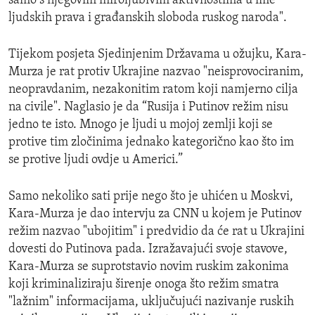
samo s njegovim miroljubivim aktivnostima u ime
ljudskih prava i građanskih sloboda ruskog naroda".
Tijekom posjeta Sjedinjenim Državama u ožujku, Kara-
Murza je rat protiv Ukrajine nazvao "neisprovociranim,
neopravdanim, nezakonitim ratom koji namjerno cilja
na civile". Naglasio je da “Rusija i Putinov režim nisu
jedno te isto. Mnogo je ljudi u mojoj zemlji koji se
protive tim zločinima jednako kategorično kao što im
se protive ljudi ovdje u Americi.”
Samo nekoliko sati prije nego što je uhićen u Moskvi,
Kara-Murza je dao intervju za CNN u kojem je Putinov
režim nazvao "ubojitim" i predvidio da će rat u Ukrajini
dovesti do Putinova pada. Izražavajući svoje stavove,
Kara-Murza se suprotstavio novim ruskim zakonima
koji kriminaliziraju širenje onoga što režim smatra
"lažnim" informacijama, uključujući nazivanje ruskih