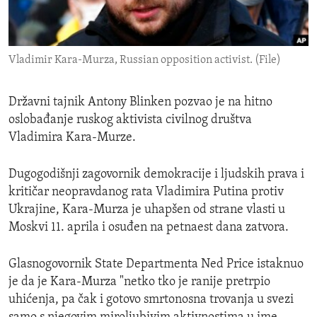
ENVIRONMENT AND HEALTH
IDEALS AND INSTITUTIONS
Vladimir Kara-Murza, Russian opposition activist. (File)
Državni tajnik Antony Blinken pozvao je na hitno
oslobađanje ruskog aktivista civilnog društva
Vladimira Kara-Murze.
Dugogodišnji zagovornik demokracije i ljudskih prava i
kritičar neopravdanog rata Vladimira Putina protiv
Ukrajine, Kara-Murza je uhapšen od strane vlasti u
Moskvi 11. aprila i osuđen na petnaest dana zatvora.
Glasnogovornik State Departmenta Ned Price istaknuo
je da je Kara-Murza "netko tko je ranije pretrpio
uhićenja, pa čak i gotovo smrtonosna trovanja u svezi