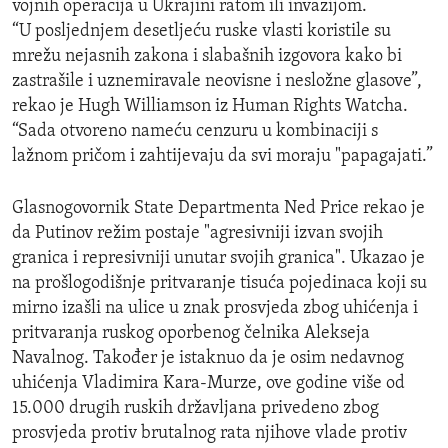
vojnih operacija u Ukrajini ratom ili invazijom.
“U posljednjem desetljeću ruske vlasti koristile su
mrežu nejasnih zakona i slabašnih izgovora kako bi
zastrašile i uznemiravale neovisne i nesložne glasove”,
rekao je Hugh Williamson iz Human Rights Watcha.
“Sada otvoreno nameću cenzuru u kombinaciji s
lažnom pričom i zahtijevaju da svi moraju "papagajati.”
Glasnogovornik State Departmenta Ned Price rekao je
da Putinov režim postaje "agresivniji izvan svojih
granica i represivniji unutar svojih granica". Ukazao je
na prošlogodišnje pritvaranje tisuća pojedinaca koji su
mirno izašli na ulice u znak prosvjeda zbog uhićenja i
pritvaranja ruskog oporbenog čelnika Alekseja
Navalnog. Također je istaknuo da je osim nedavnog
uhićenja Vladimira Kara-Murze, ove godine više od
15.000 drugih ruskih državljana privedeno zbog
prosvjeda protiv brutalnog rata njihove vlade protiv