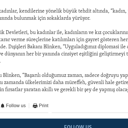
 kadınlar, kendilerine yönelik büyük tehdit altında, “kadın
ısında bulunmak için sokaklarda yürüyor.
k Devletleri, bu kadınlar ile, kadınların ve kız çocukların
karar verme süreçlerine katılımları için gayret gösteren he
de. Dışişleri Bakanı Blinken, “Uyguladığımız diplomasi ile 
e dünyanın her bir yanında cinsiyet eşitliğini geliştirmeyi
.
nı Blinken, “Başarılı olduğumuz zaman, sadece doğruyu ya
ı zamanda ülkelerimizi daha müreffeh, güvenli hale getir
in fırsatlar yaratan akıllı ve gerekli bir şey de yapmış olaca
Follow us
Print
FOLLOW US