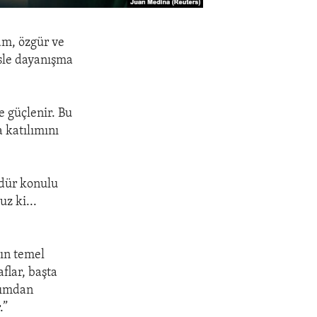
tam, özgür ve
esle dayanışma
e güçlenir. Bu
a katılımını
üdür konulu
z ki...
ın temel
aflar, başta
akımdan
.”