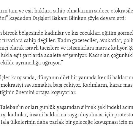
rın tam ve eşit haklara sahip olmalarının sadece otokrasil
ni” kaydeden Dışişleri Bakanı Blinken şöyle devam etti:
 birçok bölgesinde kadınlar ve kız çocukları eğitim görme
fırsatlara sahip değiller. Kadın gazeteciler, avukatlar, poli
miçi olarak ısrarlı tacizlere ve istismarlara maruz kalıyor.
lukla eşit şartlarda adalete erişemiyor. Kadınlar, çoğunluk
şekilde ayrımcılığa uğruyor.”
üçler karşısında, dünyanın dört bir yanında kendi hakların
emokrasiyi savunmakta başı çekiyor. Kadınların, karar mas
tiğinin önemini ortaya koyuyorlar.
 Taleban’ın onları günlük yaşamdan silmek şeklindeki acım
arşı kadınlar, insani haklarına saygı duyulması için protest
Hala ülkelerinin daha parlak bir geleceğe kavuşması için 