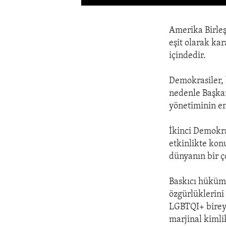
Amerika Birleşi
eşit olarak ka
içindedir.
Demokrasiler, 
nedenle Başkan 
yönetiminin en
İkinci Demokra
etkinlikte kon
dünyanın bir ço
Baskıcı hüküme
özgürlüklerini 
LGBTQI+ bireyl
marjinal kimlik