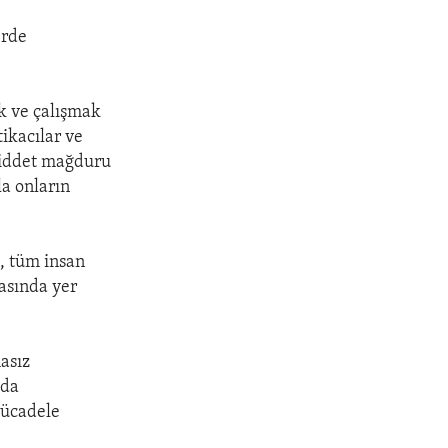
erde
k ve çalışmak
tikacılar ve
 Şiddet mağduru
la onların
ı, tüm insan
asında yer
asız
oda
mücadele