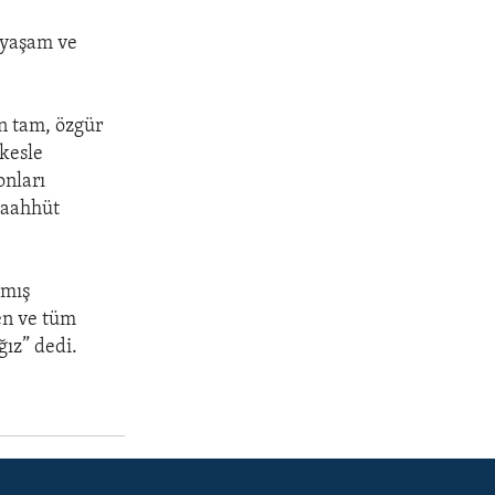
, yaşam ve
ın tam, özgür
rkesle
onları
 taahhüt
pmış
en ve tüm
ğız” dedi.