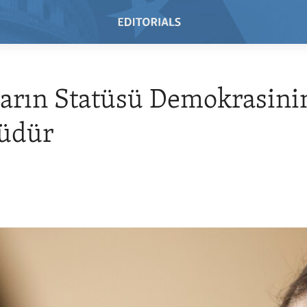
arın Statüsü Demokrasini
südür