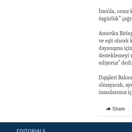
İran’da, cesur
özgürlük” çağr
Amerika Birleşi
ve eşit olarak 
dayanışma için
desteklemeyi v
ediyoruz” dedi
Dışişleri Baka
olmayacak, ayn
insanlarımız iç
Share
EDITORIALS