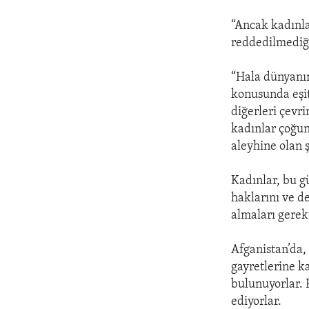
“Ancak kadınla
reddedilmediği
“Hala dünyanın
konusunda eşit 
diğerleri çevri
kadınlar çoğun
aleyhine olan 
Kadınlar, bu g
haklarını ve d
almaları gerek
Afganistan’da,
gayretlerine k
bulunuyorlar. 
ediyorlar.