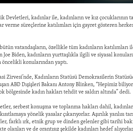
k Devletleri, kadınlar ile, kadınların ve kız çocuklarının 
rar verme süreçlerine katılımları için gayret gösteren herk
bütün vatandaşların, özellikle tüm kadınların katılımları il
Joe Biden, kadınların yurttaşlıkla ilgili ve siyasal konular
 öncelikli konularından yaptı.
si Zirvesi’nde, Kadınların Statüsü Demokrasilerin Statüs
uşan ABD Dışişleri Bakanı Antony Blinken, “Hepimiz biliyoru
k bölgesinde kadın hakları tehdit ve saldırı altında” dedi.
tler, serbest konuşma ve toplanma hakları dahil, kadınlar
kısıtlamaya yönelik yasalar çıkarıyorlar. Aşırılık yanlısı tar
er, farklı ırk, etnik grup ve dinden gelenler gibi tarihi b
te olanları ve de orantısız şekilde kadınları hedef alıyorlar