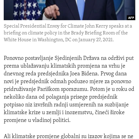
ENVIRONMENT AND HEALTH
IDEALS AND INSTITUTIONS
Special Presidential Envoy for Climate John Kerry speaks at a
briefing on climate policy in the Brady Briefing Room of the
White House in Washington, DC on January 27, 2021.
Ponovno postavljanje Sjedinjenih Država na održivi put
prema ublažavanju klimatskih promjena na vrhu je
dnevnog reda predsjednika Joea Bidena. Prvog dana
novi je predsjednik odmah poduzeo mjere za ponovno
pridruživanje Pariškom sporazumu. Potom je u roku od
nekoliko dana od polaganja prisege predsjednik
potpisao niz izvršnih radnji usmjerenih na suzbijanje
klimatske krize u zemlji i inozemstvu, čineći široke
promjene u vladinoj politici.
Ali klimatske promjene globalni su izazov kojima se ne