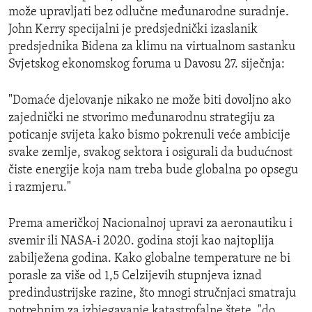
može upravljati bez odlučne međunarodne suradnje.
John Kerry specijalni je predsjednički izaslanik
predsjednika Bidena za klimu na virtualnom sastanku
Svjetskog ekonomskog foruma u Davosu 27. siječnja:
"Domaće djelovanje nikako ne može biti dovoljno ako
zajednički ne stvorimo međunarodnu strategiju za
poticanje svijeta kako bismo pokrenuli veće ambicije
svake zemlje, svakog sektora i osigurali da budućnost
čiste energije koja nam treba bude globalna po opsegu
i razmjeru."
Prema američkoj Nacionalnoj upravi za aeronautiku i
svemir ili NASA-i 2020. godina stoji kao najtoplija
zabilježena godina. Kako globalne temperature ne bi
porasle za više od 1,5 Celzijevih stupnjeva iznad
predindustrijske razine, što mnogi stručnjaci smatraju
potrebnim za izbjegavanje katastrofalne štete, "do