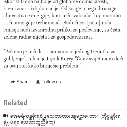
iskoristiti ono najbolje od globalne domišljatosti,
kreativnosti i diplomacije. Od snage mozga do snage
alternativne energije, koristeći svaki alat koji moramo
stići tamo gdje trebamo ići. Budućnost [neto] nula
emisija nudi izvanrednu priliku za poslovanje, za čista,
zelena radna mjesta i za gospodarski rast. "
"Pošteno je reći da ... nemamo ni jednog trenutka za
gubljenje", rekao je tajnik Kerry. "Čitav svijet mora doći
za ovaj stol kako bi riješio problem."
Share
Follow us
Related
အေမရိကန္အစိုးရရဲ႕ သေဘာထားအျမင္အာေဘာ္ (ဘိုင္ဒန္အစိုးရ
နဲ႔ ပဲရစ္ သေဘာတူညီခ်က္)