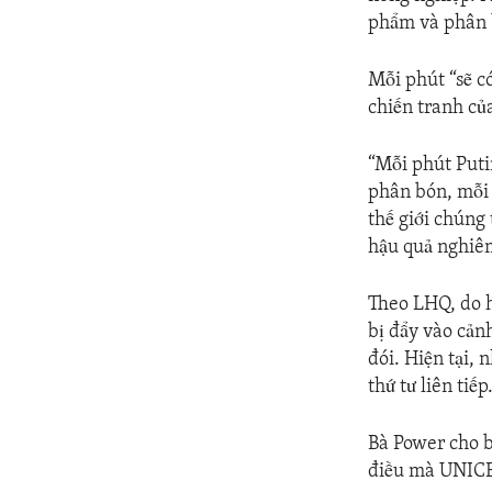
phẩm và phân b
Mỗi phút “sẽ c
chiến tranh c
“Mỗi phút Puti
phân bón, mỗi 
thế giới chúng
hậu quả nghiêm
Theo LHQ, do h
bị đẩy vào cản
đói. Hiện tại,
thứ tư liên tiếp
Bà Power cho b
điều mà UNICEF