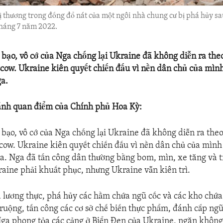
ị thương trong đống đổ nát của một ngôi nhà chung cư bị phá hủy s
tháng 7 năm 2022.
 bạo, vô cớ của Nga chống lại Ukraine đã không diễn ra the
ow. Ukraine kiên quyết chiến đấu vì nền dân chủ của mình
a.
ánh quan điểm của Chính phủ Hoa Kỳ:
 bạo, vô cớ của Nga chống lại Ukraine đã không diễn ra the
ow. Ukraine kiên quyết chiến đấu vì nền dân chủ của mình
a. Nga đã tấn công dân thường bằng bom, mìn, xe tăng và 
ine phải khuất phục, nhưng Ukraine vẫn kiên trì.
 lương thực, phá hủy các hầm chứa ngũ cốc và các kho chứa
ruộng, tấn công các cơ sở chế biến thực phẩm, đánh cắp ngũ 
ga phong tỏa các cảng ở Biển Đen của Ukraine, ngăn không