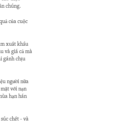
ần chúng.
 quả của cuộc
cấm xuất khẩu
ậu và giá cả mà
ải gánh chịu
iệu người nữa
 mặt với nạn
a mùa hạn hán
súc chết - và