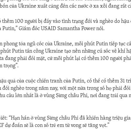
ón của Ukraine xuất cảng đến các nước ở xa xôi đang rất c
ó thêm 100 người bị đẩy vào tình trạng đói và nghèo do hậu
ủa Putin,” Giám đốc USAID Samantha Power nói.
n phong tỏa ngũ cốc của Ukraine, mỗi phút Putin tiếp tục 
phút Putin tấn công Ukraine tạo nên những cú sốc về khí h
 ta đang phải đối mặt, cứ mỗi phút lại có thêm 100 người ph
 trọng”.
ậu quả của cuộc chiến tranh của Putin, có thể có thêm 31 tr
h đói nghèo trong năm nay, với một nửa trong số họ phải đối
 nhu cầu lớn nhất là ở vùng Sừng châu Phi, nơi đang trải qu
.
iết: “Hạn hán ở vùng Sừng châu Phi đã khiến hàng triệu gia 
 dự đoán sẽ là con số trẻ em tử vong sẽ tăng vọt.”