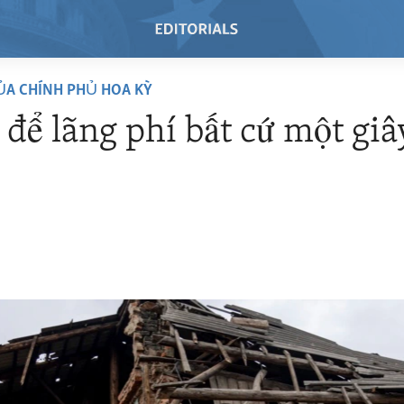
ỦA CHÍNH PHỦ HOA KỲ
để lãng phí bất cứ một giâ