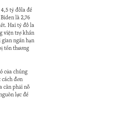
4,5 tỷ đôla để
Biden là 2,76
t. Hai tỷ đô la
g viện trợ khẩn
i gian ngắn hạn
bị tổn thương
hó của chúng
t cách đơn
a cần phải nỗ
 nguồn lực để