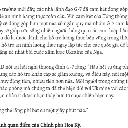
ộ trưởng mới đây, các nhà lãnh đạo G-7 đã cam kết đóng góp 
 đề an ninh lương thực toàn cầu. Với cam kết của Tổng thống 
Kỳ sẽ đóng góp hơn một nửa số ngân quỹ mà nhóm G-7 cam kế
này sẽ giúp cứu sống nhiều người thông qua các can thiệp bằn
iệu đô la được dành cho hỗ trợ lương thực bền vững trong thờ
hỗ trợ an ninh lương thực ngay lập tức cho các quốc gia dễ 
ặng nề nhất bởi cuộc xâm lược Ukraine của Nga.
 nói tại hội nghị thượng đỉnh G-7 rằng: “Hầu hết sự ứng p
 cung cấp hỗ trợ khẩn cấp sẽ giảm xuống, và điều này, nói mộ
c huy động tiền, nhiều tiền hơn nữa. Mỗi người trong chúng t
 hào phóng mà chúng ta đã thể hiện đối với Ukraine với các
ạn nhân ít được nhận thấy hơn từ cuộc chiến hiện nay.
g thể lãng phí bất cứ một giây phút nào."
ánh quan điểm của Chính phủ Hoa Kỳ.