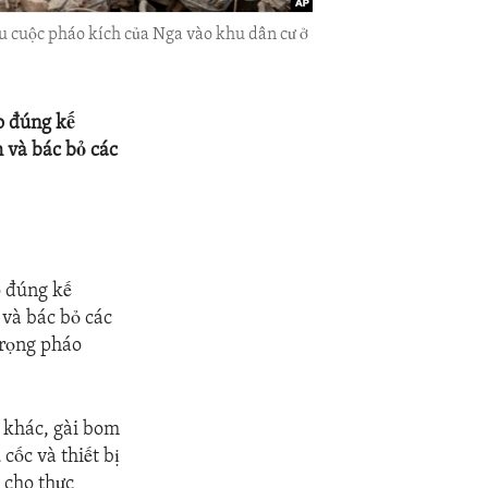
au cuộc pháo kích của Nga vào khu dân cư ở
o đúng kế
 và bác bỏ các
o đúng kế
 và bác bỏ các
trọng pháo
 khác, gài bom
cốc và thiết bị
 cho thực