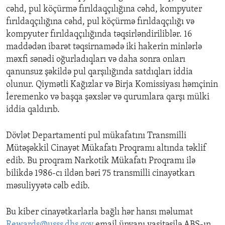
cəhd, pul köçürmə fırıldaqçılığına cəhd, kompyuter
fırıldaqçılığına cəhd, pul köçürmə fırıldaqçılığı və
kompyuter fırıldaqçılığında təqsirləndiriliblər. 16
maddədən ibarət təqsirnamədə iki hakerin minlərlə
məxfi sənədi oğurladıqları və daha sonra onları
qanunsuz şəkildə pul qarşılığında satdıqları iddia
olunur. Qiymətli Kağızlar və Birja Komissiyası həmçinin
İeremenko və başqa şəxslər və qurumlara qarşı mülki
iddia qaldırıb.
Dövlət Departamenti pul mükafatını Transmilli
Mütəşəkkil Cinayət Mükafatı Proqramı altında təklif
edib. Bu proqram Narkotik Mükafatı Proqramı ilə
bilikdə 1986-cı ildən bəri 75 transmilli cinayətkarı
məsuliyyətə cəlb edib.
Bu kiber cinayətkarlarla bağlı hər hansı məlumat
Rewards@usss.dhs.gov
email ünvanı vasitəsilə ABŞ-ın