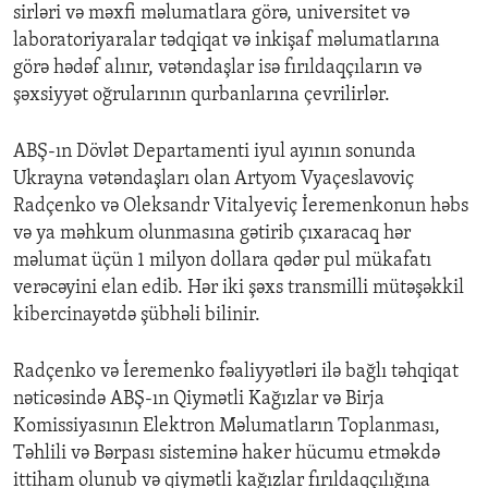
sirləri və məxfi məlumatlara görə, universitet və
laboratoriyaralar tədqiqat və inkişaf məlumatlarına
görə hədəf alınır, vətəndaşlar isə fırıldaqçıların və
şəxsiyyət oğrularının qurbanlarına çevrilirlər.
ABŞ-ın Dövlət Departamenti iyul ayının sonunda
Ukrayna vətəndaşları olan Artyom Vyaçeslavoviç
Radçenko və Oleksandr Vitalyeviç İeremenkonun həbs
və ya məhkum olunmasına gətirib çıxaracaq hər
məlumat üçün 1 milyon dollara qədər pul mükafatı
verəcəyini elan edib. Hər iki şəxs transmilli mütəşəkkil
kibercinayətdə şübhəli bilinir.
Radçenko və İeremenko fəaliyyətləri ilə bağlı təhqiqat
nəticəsində ABŞ-ın Qiymətli Kağızlar və Birja
Komissiyasının Elektron Məlumatların Toplanması,
Təhlili və Bərpası sisteminə haker hücumu etməkdə
ittiham olunub və qiymətli kağızlar fırıldaqçılığına