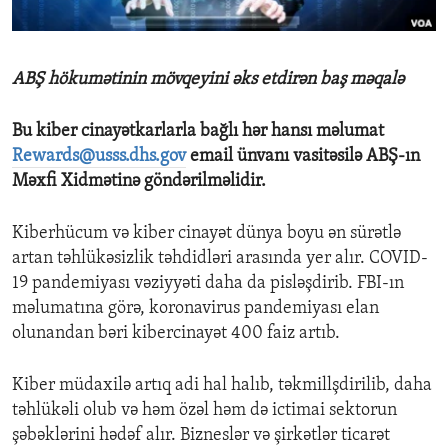
ENVIRONMENT AND HEALTH
IDEALS AND INSTITUTIONS
ABŞ hökumətinin mövqeyini əks etdirən baş məqalə
Bu kiber cinayətkarlarla bağlı hər hansı məlumat
Rewards@usss.dhs.gov
email ünvanı vasitəsilə ABŞ-ın
Məxfi Xidmətinə göndərilməlidir.
Kiberhücum və kiber cinayət dünya boyu ən sürətlə
artan təhlükəsizlik təhdidləri arasında yer alır. COVID-
19 pandemiyası vəziyyəti daha da pisləşdirib. FBI-ın
məlumatına görə, koronavirus pandemiyası elan
olunandan bəri kibercinayət 400 faiz artıb.
Kiber müdaxilə artıq adi hal halıb, təkmillşdirilib, daha
təhlükəli olub və həm özəl həm də ictimai sektorun
şəbəklərini hədəf alır. Bizneslər və şirkətlər ticarət