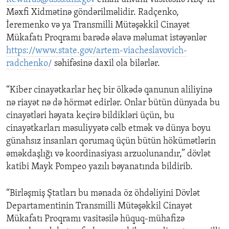
Məxfi Xidmətinə göndərilməlidir. Radçenko,
İeremenko və ya Transmilli Mütəşəkkil Cinayət
Mükafatı Proqramı barədə əlavə məlumat istəyənlər
https://www.state.gov/artem-viacheslavovich-
radchenko/
səhifəsinə daxil ola bilərlər.
“Kiber cinayətkarlar heç bir ölkədə qanunun aliliyinə
nə riayət nə də hörmət edirlər. Onlar bütün dünyada bu
cinayətləri həyata keçirə bildikləri üçün, bu
cinayətkarları məsuliyyətə cəlb etmək və dünya boyu
günahsız insanları qorumaq üçün bütün hökümətlərin
əməkdaşlığı və koordinasiyası arzuolunandır,” dövlət
katibi Mayk Pompeo yazılı bəyanatında bildirib.
“Birləşmiş Ştatları bu mənada öz öhdəliyini Dövlət
Departamentinin Transmilli Mütəşəkkil Cinayət
Mükafatı Proqramı vasitəsilə hüquq-mühafizə