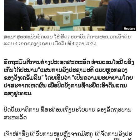
ENVIRONMENT AND HEALTH
IDEALS AND INSTITUTIONS
ສະ​ພາສຸ​ະ​ຫະ​ພັນ​ຣັດ​ເຊຍ ໃຫ້​ສັດ​ຕະ​ຍາ​ບັນ​ຕໍ່​ການ​ຜະ​ນ​ວກ​ເອົາ​ດິນ​
ແດນ 4 ເຂດ​ຂອງ​ຢູ​ເຄ​ຣນ ເມື່ອ​ວັນ​ທີ 4 ຕຸ​ລາ 2022.
ລັດຖະມົນຕີການຕ່າງປະເທດສະຫະລັດ ທ່ານແອນໂທນີ ບລິງ
ເກັນໄດ້ປະນາມ“ແຜນການລົງປະຊາມະຕິ ແບບຫຼອກລວງ
ຂອງວັງເຄຣັມລິນ” ໂດຍເອີ້ນວ່າ “ເປັນຄວາມພະຍາຍາມໂດຍ
ປາສະຈາກເຫດຜົນ ເພື່ອປິດບັງການ​ທີ່ຈະຢຶດເອົາດິນແດນ
ຂອງຢູເຄຣນ.
ບົດບັນນາທິການ ທີ່ສະທ້ອນເຖິງນະໂຍບາຍ ຂອງລັດຖະບານ
ສະຫະລັດ
ເຈົ້າ​ໜ້າ​ທີ່ໆ​ໄດ້​ຮັບ​ການ​ໜຸນ​ຫຼັງ​ຈາກ​ມົ​ສ​ກູ ໄດ້​ຈັດ​ການ​ລົງ​ປະ​