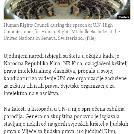
ENVIRONMENT AND HEALTH
IDEALS AND INSTITUTIONS
Human Rights Council during the speech of U.N. High
Commissioner for Human Rights Michelle Bachelet at the
United Nations in Geneva, Switzerland. (File)
Ujedinjeni narodi izbjegli su štetu u ožujku kada je
Narodna Republika Kina, NR Kina, ozloglašeni kršitelj
prava intelektualnog vlasništva, propala u svojoj
kandidaturi za vođenje UN-ove organizacije zadužene
za zaštitu tih istih prava, Svjetske organizacije za
intelektualno vlasništvo.
Na žalost, u listopadu u UN-u nije spriječena ozbiljna
parodija. Generalna skupština ponovno je izglasala
stavljanje nekih od najgorih svjetskih kršitelja ljudskih
prava u Vijeće za ljudska prava, uključujući Kinu,