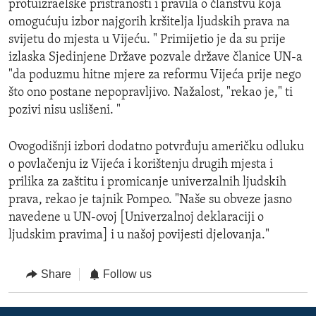
protuizraelske pristranosti i pravila o članstvu koja
omogućuju izbor najgorih kršitelja ljudskih prava na
svijetu do mjesta u Vijeću. " Primijetio je da su prije
izlaska Sjedinjene Države pozvale države članice UN-a
"da poduzmu hitne mjere za reformu Vijeća prije nego
što ono postane nepopravljivo. Nažalost, "rekao je," ti
pozivi nisu uslišeni. "
Ovogodišnji izbori dodatno potvrđuju američku odluku
o povlačenju iz Vijeća i korištenju drugih mjesta i
prilika za zaštitu i promicanje univerzalnih ljudskih
prava, rekao je tajnik Pompeo. "Naše su obveze jasno
navedene u UN-ovoj [Univerzalnoj deklaraciji o
ljudskim pravima] i u našoj povijesti djelovanja."
Share
Follow us