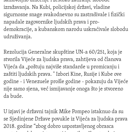
samovoljno uhićenje i žestoko zatiranje slobode
izražavanja. Na Kubi, policijskoj državi, vladine
sigurnosne snage svakodnevno su zastrašivale i fizički
napadale zagovornike ljudskih prava i pro-
demokracije, a kubanskom narodu uskraćivale slobodu
udruživanja.
Rezolucija Generalne skupštine UN-a 60/251, koja je
stvorila Vijeće za ljudska prava, zahtijeva od članova
Vijeća da „poštuju najviše standarde u promicanju i
zaštiti ljudskih prava. " Izbori Kine, Rusije i Kube ove
godine - i Venezuele prošle godine - pokazuju da Vijeće
nije samo sjena, već ismijavanje onoga što je stvoreno
da bude.
U izjavi je državni tajnik Mike Pompeo istaknuo da su
se Sjedinjene Države povukle iz Vijeća za ljudska prava
2018. godine “zbog dobro uspostavljenog obrasca