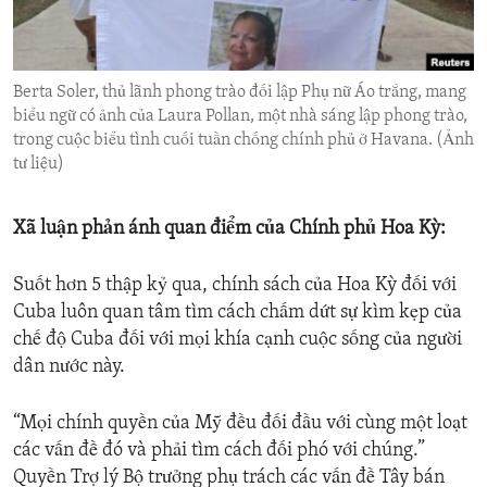
ENVIRONMENT AND HEALTH
IDEALS AND INSTITUTIONS
Berta Soler, thủ lãnh phong trào đối lập Phụ nữ Áo trắng, mang
biểu ngữ có ảnh của Laura Pollan, một nhà sáng lập phong trào,
trong cuộc biểu tình cuối tuần chống chính phủ ở Havana. (Ảnh
tư liệu)
Xã luận phản ánh quan điểm của Chính phủ Hoa Kỳ:
Suốt hơn 5 thập kỷ qua, chính sách của Hoa Kỳ đối với
Cuba luôn quan tâm tìm cách chấm dứt sự kìm kẹp của
chế độ Cuba đối với mọi khía cạnh cuộc sống của người
dân nước này.
“Mọi chính quyền của Mỹ đều đối đầu với cùng một loạt
các vấn đề đó và phải tìm cách đối phó với chúng.”
Quyền Trợ lý Bộ trưởng phụ trách các vấn đề Tây bán