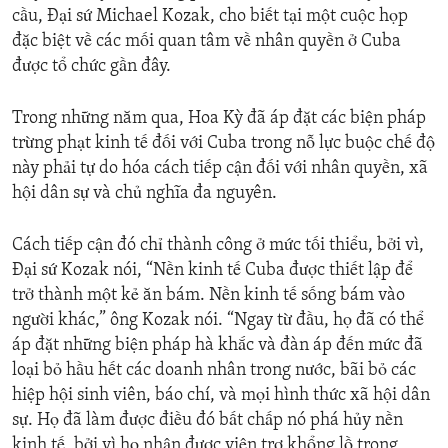
cầu, Đại sứ Michael Kozak, cho biết tại một cuộc họp
đặc biệt về các mối quan tâm về nhân quyền ở Cuba
được tổ chức gần đây.
Trong những năm qua, Hoa Kỳ đã áp đặt các biện pháp
trừng phạt kinh tế đối với Cuba trong nỗ lực buộc chế độ
này phải tự do hóa cách tiếp cận đối với nhân quyền, xã
hội dân sự và chủ nghĩa đa nguyên.
Cách tiếp cận đó chỉ thành công ở mức tối thiểu, bởi vì,
Đại sứ Kozak nói, “Nền kinh tế Cuba được thiết lập để
trở thành một kẻ ăn bám. Nền kinh tế sống bám vào
người khác,” ông Kozak nói. “Ngay từ đầu, họ đã có thể
áp đặt những biện pháp hà khắc và đàn áp đến mức đã
loại bỏ hầu hết các doanh nhân trong nước, bãi bỏ các
hiệp hội sinh viên, báo chí, và mọi hình thức xã hội dân
sự. Họ đã làm được điều đó bất chấp nó phá hủy nền
kinh tế, bởi vì họ nhận được viện trợ khổng lồ trong