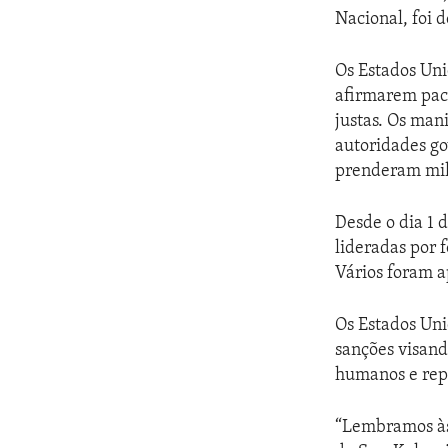
Nacional, foi d
Os Estados Uni
afirmarem paci
justas. Os man
autoridades g
prenderam milh
Desde o dia 1 
lideradas por 
Vários foram a
Os Estados Uni
sanções visand
humanos e repr
“Lembramos às 