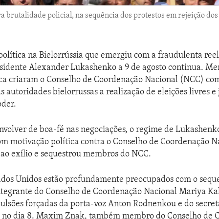
brutalidade policial, na sequência dos protestos em rejeição dos
política na Bielorrússia que emergiu com a fraudulenta ree
esidente Alexander Lukashenko a 9 de agosto continua. M
ica criaram o Conselho de Coordenação Nacional (NCC) com
 autoridades bielorrussas a realização de eleições livres e
oder.
nvolver de boa-fé nas negociações, o regime de Lukashen
om motivação política contra o Conselho de Coordenação N
 ao exílio e sequestrou membros do NCC.
tados Unidos estão profundamente preocupados com o seque
ntegrante do Conselho de Coordenação Nacional Mariya Ka
ulsões forçadas da porta-voz Anton Rodnenkou e do secret
, no dia 8. Maxim Znak, também membro do Conselho de 