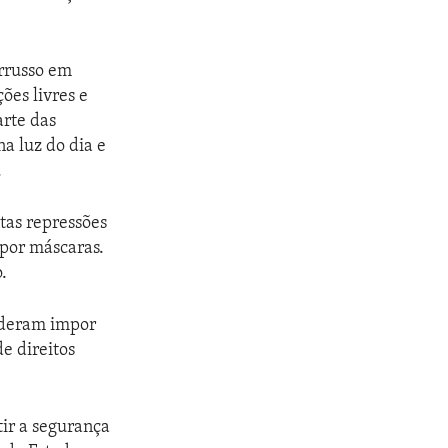
orrusso em
ões livres e
arte das
a luz do dia e
.
ntas repressões
 por máscaras.
.
sideram impor
e direitos
ir a segurança