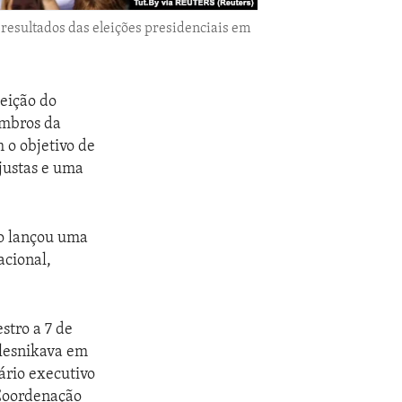
 resultados das eleições presidenciais em
leição do
embros da
 o objetivo de
 justas e uma
ko lançou uma
acional,
stro a 7 de
lesnikava em
ário executivo
Coordenação