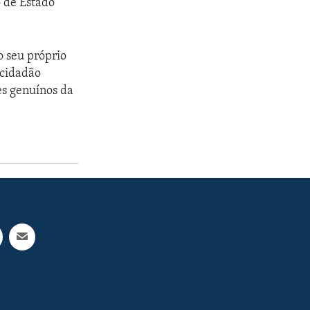
o de Estado
o seu próprio
 cidadão
es genuínos da