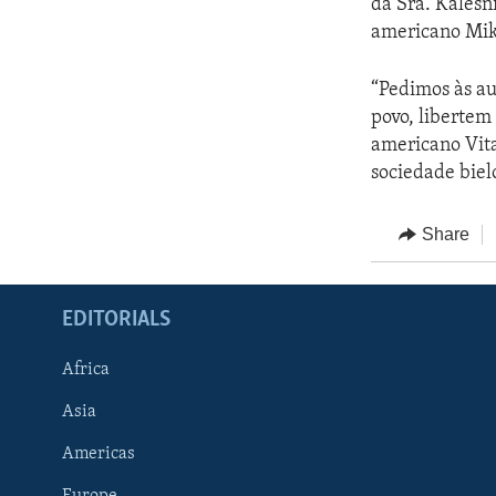
da Sra. Kalesn
americano Mi
“Pedimos às au
povo, libertem
americano Vita
sociedade biel
Share
EDITORIALS
Africa
Asia
Americas