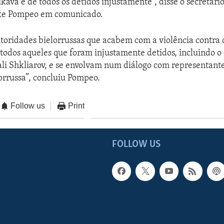
ikava e de todos os detidos injustamente”, disse o secretári
ke Pompeo em comunicado.
toridades bielorrussas que acabem com a violência contra 
 todos aqueles que foram injustamente detidos, incluindo o
li Shkliarov, e se envolvam num diálogo com representant
orrussa”, concluiu Pompeo.
Follow us
Print
FOLLOW US