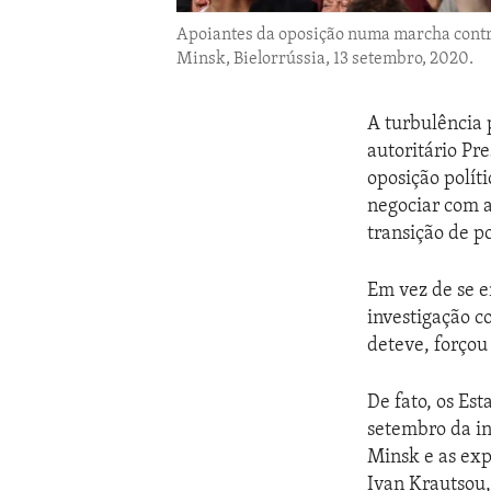
Apoiantes da oposição numa marcha contra 
Minsk, Bielorrússia, 13 setembro, 2020.
A turbulência 
autoritário Pr
oposição polít
negociar com as
transição de p
Em vez de se e
investigação c
deteve, forçou
De fato, os Es
setembro da i
Minsk e as exp
Ivan Krautsou