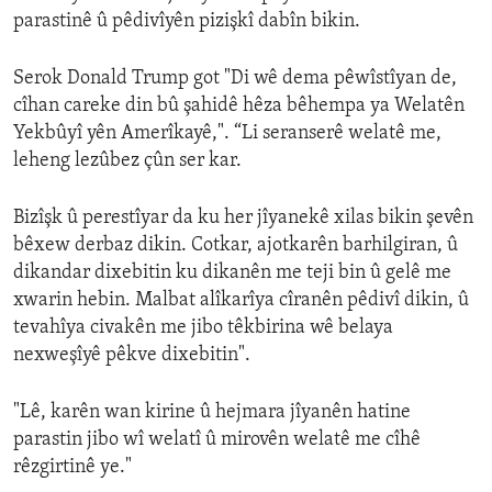
parastinê û pêdivîyên pizişkî dabîn bikin.
Serok Donald Trump got "Di wê dema pêwîstîyan de,
cîhan careke din bû şahidê hêza bêhempa ya Welatên
Yekbûyî yên Amerîkayê,". “Li seranserê welatê me,
leheng lezûbez çûn ser kar.
Bizîşk û perestîyar da ku her jîyanekê xilas bikin şevên
bêxew derbaz dikin. Cotkar, ajotkarên barhilgiran, û
dikandar dixebitin ku dikanên me teji bin û gelê me
xwarin hebin. Malbat alîkarîya cîranên pêdivî dikin, û
tevahîya civakên me jibo têkbirina wê belaya
nexweşîyê pêkve dixebitin".
"Lê, karên wan kirine û hejmara jîyanên hatine
parastin jibo wî welatî û mirovên welatê me cîhê
rêzgirtinê ye."