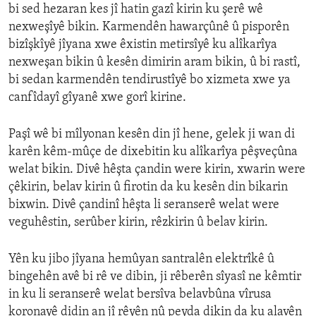
bi sed hezaran kes jî hatin gazî kirin ku şerê wê
nexweşîyê bikin. Karmendên hawarçûnê û pisporên
bizîşkîyê jîyana xwe êxistin metirsîyê ku alîkarîya
nexweşan bikin û kesên dimirin aram bikin, û bi rastî,
bi sedan karmendên tendirustîyê bo xizmeta xwe ya
canfîdayî gîyanê xwe gorî kirine.
Paşî wê bi mîlyonan kesên din jî hene, gelek ji wan di
karên kêm-mûçe de dixebitin ku alîkarîya pêşveçûna
welat bikin. Divê hêşta çandin were kirin, xwarin were
çêkirin, belav kirin û firotin da ku kesên din bikarin
bixwin. Divê çandinî hêşta li seranserê welat were
veguhêstin, serûber kirin, rêzkirin û belav kirin.
Yên ku jibo jîyana hemûyan santralên elektrîkê û
bingehên avê bi rê ve dibin, ji rêberên sîyasî ne kêmtir
in ku li seranserê welat bersîva belavbûna vîrusa
koronayê didin an jî rêyên nû peyda dikin da ku alavên