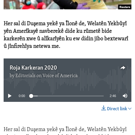
ENVIRONMENT AND HEALTH
IDEALS AND INSTITUTIONS
Her sal di Duşema yekê ya Îlonê de, Welatên Yekbûyî
yên Amerîkayê navberekê dide ku rûmetê bide
karkerên xwe û alîkarîyên ku ew didin jibo bextewarî
û jînfirehîya netewa me.
Roja Karkeran 2020
by
Editorials on Voice of America
No media source currently available
0:00
2:46
Direct link
Her sal di Duşema yekê ya Îlonê de, Welatên Yekbûyî