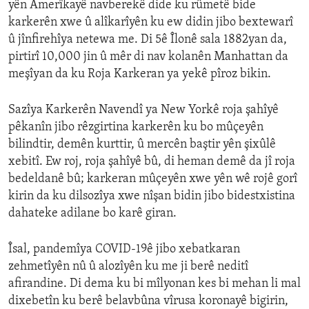
yên Amerîkayê navberekê dide ku rûmetê bide
karkerên xwe û alîkarîyên ku ew didin jibo bextewarî
û jînfirehîya netewa me. Di 5ê Îlonê sala 1882yan da,
pirtirî 10,000 jin û mêr di nav kolanên Manhattan da
meşîyan da ku Roja Karkeran ya yekê pîroz bikin.
Sazîya Karkerên Navendî ya New Yorkê roja şahîyê
pêkanîn jibo rêzgirtina karkerên ku bo mûçeyên
bilindtir, demên kurttir, û mercên baştir yên şixûlê
xebitî. Ew roj, roja şahîyê bû, di heman demê da jî roja
bedeldanê bû; karkeran mûçeyên xwe yên wê rojê gorî
kirin da ku dilsozîya xwe nîşan bidin jibo bidestxistina
dahateke adilane bo karê giran.
Îsal, pandemîya COVID-19ê jibo xebatkaran
zehmetîyên nû û alozîyên ku me ji berê neditî
afirandine. Di dema ku bi mîlyonan kes bi mehan li mal
dixebetîn ku berê belavbûna vîrusa koronayê bigirin,