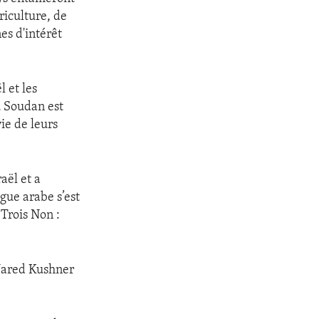
riculture, de
es d'intérêt
l et les
u Soudan est
ie de leurs
aël et a
igue arabe s’est
 Trois Non :
, Jared Kushner