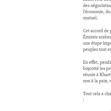
ENVIRONMENT AND HEALTH
des négociatio
IDEALS AND INSTITUTIONS
l'économie, du
mutuel.
Cet accord de p
Émirats arabes
une étape impo
peuples tout e
En effet, penda
boycotté les pr
réunie à Kharto
non à la paix,
Tout cela a cha
: