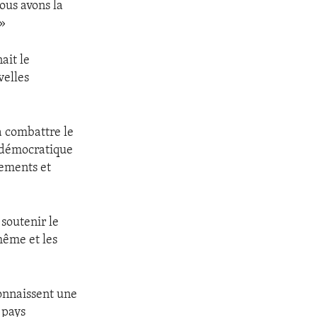
nous avons la
 »
ait le
velles
 combattre le
n démocratique
gements et
 soutenir le
même et les
connaissent une
 pays