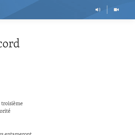
cord
e troisième
orité
ays entameront