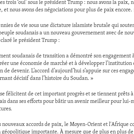
s trois ‘oui’ sous le président Trump : nous avons la paix, 
, et nous avons des négociations pour plus de paix encore.
nnies de vie sous une dictature islamiste brutale qui souten
 peuple soudanais a un nouveau gouvernement avec de nou
éclaré le président Trump :
ment soudanais de transition a démontré son engagement à
créer une économie de marché et à développer l’institutio
ain de devenir. L’accord d’aujourd’hui s’appuie sur ces enga
nant décisif dans l’histoire du Soudan. »
se félicitent de cet important progrès et se tiennent prêts à
is dans ses efforts pour bâtir un avenir meilleur pour lui-
tures.
s nouveaux accords de paix, le Moyen-Orient et l'Afrique 
 géopolitique importante. À mesure que de plus en plus de