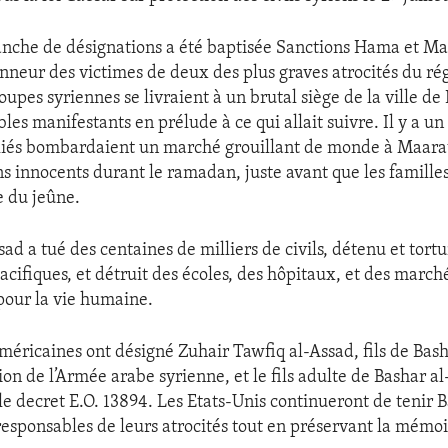
anche de désignations a été baptisée Sanctions Hama et Ma
neur des victimes de deux des plus graves atrocités du rég
troupes syriennes se livraient à un brutal siège de la ville d
bles manifestants en prélude à ce qui allait suivre. Il y a un
alliés bombardaient un marché grouillant de monde à Maar
ns innocents durant le ramadan, juste avant que les famille
e du jeûne.
ad a tué des centaines de milliers de civils, détenu et tort
cifiques, et détruit des écoles, des hôpitaux, et des march
pour la vie humaine.
américaines ont désigné Zuhair Tawfiq al-Assad, fils de Bash
on de l’Armée arabe syrienne, et le fils adulte de Bashar a
 le decret E.O. 13894. Les Etats-Unis continueront de tenir 
responsables de leurs atrocités tout en préservant la mémoi