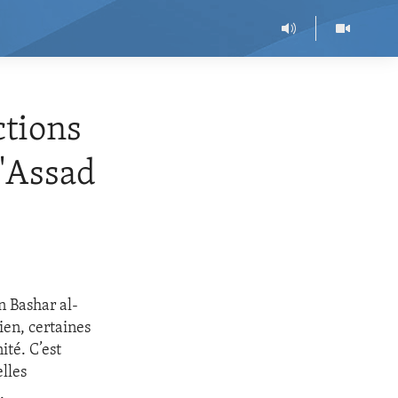
ctions
d'Assad
n Bashar al-
ien, certaines
ité. C’est
lles
.