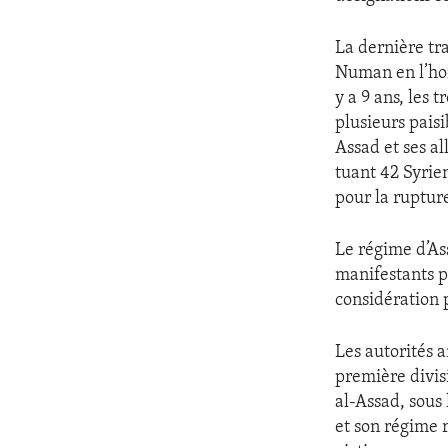
ENVIRONMENT AND HEALTH
IDEALS AND INSTITUTIONS
La dernière tr
Numan en l’hon
y a 9 ans, les 
plusieurs paisi
Assad et ses 
tuant 42 Syrie
pour la ruptur
Le régime d’Ass
manifestants pa
considération 
Les autorités 
première divisi
al-Assad, sous
et son régime 