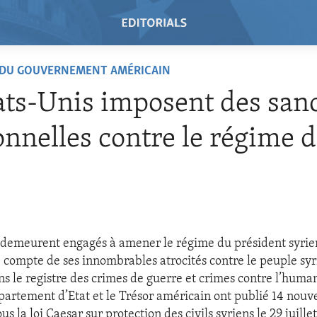
 DU GOUVERNEMENT AMÉRICAIN
ats-Unis imposent des san
onnelles contre le régime 
 demeurent engagés à amener le régime du président syrie
 compte de ses innombrables atrocités contre le peuple syr
ns le registre des crimes de guerre et crimes contre l’human
partement d’Etat et le Trésor américain ont publié 14 nouve
us la loi Caesar sur protection des civils syriens le 29 juillet