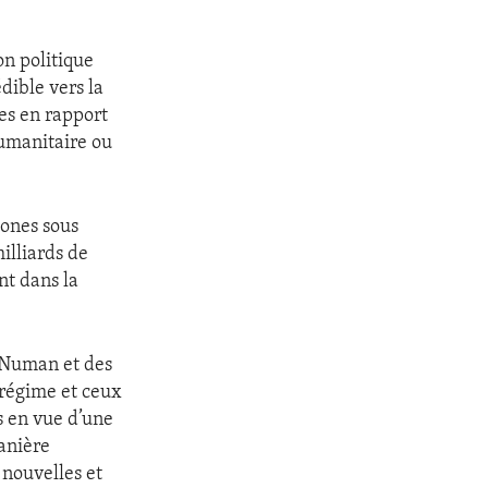
on politique
édible vers la
nes en rapport
humanitaire ou
zones sous
illiards de
nt dans la
l-Numan et des
 régime et ceux
s en vue d’une
anière
 nouvelles et