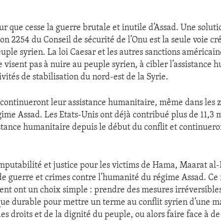
ur que cesse la guerre brutale et inutile d’Assad. Une soluti
ion 2254 du Conseil de sécurité de l’Onu est la seule voie cr
uple syrien. La loi Caesar et les autres sanctions américai
e visent pas à nuire au peuple syrien, à cibler l’assistance 
ivités de stabilisation du nord-est de la Syrie.
 continueront leur assistance humanitaire, même dans les 
gime Assad. Les Etats-Unis ont déjà contribué plus de 11,3 m
istance humanitaire depuis le début du conflit et continuero
r imputabilité et justice pour les victims de Hama, Maarat a
de guerre et crimes contre l’humanité du régime Assad. Ce
nent ont un choix simple : prendre des mesures irréversible
ique durable pour mettre un terme au conflit syrien d’une m
s droits et de la dignité du peuple, ou alors faire face à de