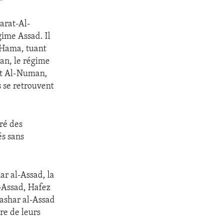
arat-Al-
ime Assad. Il
e Hama, tuant
 an, le régime
at Al-Numan,
s se retrouvent
uré des
és sans
ar al-Assad, la
l-Assad, Hafez
Bashar al-Assad
re de leurs