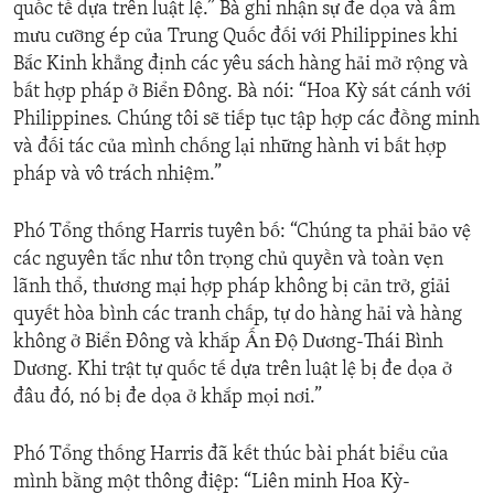
quốc tế dựa trên luật lệ.” Bà ghi nhận sự đe dọa và âm
mưu cưỡng ép của Trung Quốc đối với Philippines khi
Bắc Kinh khẳng định các yêu sách hàng hải mở rộng và
bất hợp pháp ở Biển Đông. Bà nói: “Hoa Kỳ sát cánh với
Philippines. Chúng tôi sẽ tiếp tục tập hợp các đồng minh
và đối tác của mình chống lại những hành vi bất hợp
pháp và vô trách nhiệm.”
Phó Tổng thống Harris tuyên bố: “Chúng ta phải bảo vệ
các nguyên tắc như tôn trọng chủ quyền và toàn vẹn
lãnh thổ, thương mại hợp pháp không bị cản trở, giải
quyết hòa bình các tranh chấp, tự do hàng hải và hàng
không ở Biển Đông và khắp Ấn Độ Dương-Thái Bình
Dương. Khi trật tự quốc tế dựa trên luật lệ bị đe dọa ở
đâu đó, nó bị đe dọa ở khắp mọi nơi.”
Phó Tổng thống Harris đã kết thúc bài phát biểu của
mình bằng một thông điệp: “Liên minh Hoa Kỳ-