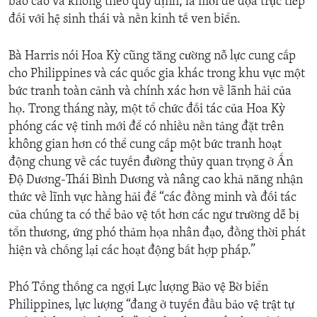
báo cáo và không theo quy định, là mối đe dọa trực tiếp
đối với hệ sinh thái và nền kinh tế ven biển.
Bà Harris nói Hoa Kỳ cũng tăng cường nỗ lực cung cấp
cho Philippines và các quốc gia khác trong khu vực một
bức tranh toàn cảnh và chính xác hơn về lãnh hải của
họ. Trong tháng này, một tổ chức đối tác của Hoa Kỳ
phóng các vệ tinh mới để có nhiều nền tảng đặt trên
không gian hơn có thể cung cấp một bức tranh hoạt
động chung về các tuyến đường thủy quan trọng ở Ấn
Độ Dương-Thái Bình Dương và nâng cao khả năng nhận
thức về lĩnh vực hàng hải để “các đồng minh và đối tác
của chúng ta có thể bảo vệ tốt hơn các ngư trường dễ bị
tổn thương, ứng phó thảm họa nhân đạo, đồng thời phát
hiện và chống lại các hoạt động bất hợp pháp.”
Phó Tổng thống ca ngợi Lực lượng Bảo vệ Bờ biển
Philippines, lực lượng “đang ở tuyến đầu bảo vệ trật tự