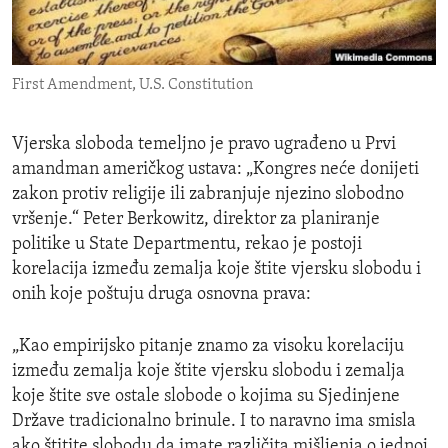
ENVIRONMENT AND HEALTH
IDEALS AND INSTITUTIONS
First Amendment, U.S. Constitution
Vjerska sloboda temeljno je pravo ugrađeno u Prvi
amandman američkog ustava: „Kongres neće donijeti
zakon protiv religije ili zabranjuje njezino slobodno
vršenje.“ Peter Berkowitz, direktor za planiranje
politike u State Departmentu, rekao je postoji
korelacija između zemalja koje štite vjersku slobodu i
onih koje poštuju druga osnovna prava:
„Kao empirijsko pitanje znamo za visoku korelaciju
između zemalja koje štite vjersku slobodu i zemalja
koje štite sve ostale slobode o kojima su Sjedinjene
Države tradicionalno brinule. I to naravno ima smisla
ako štitite slobodu da imate različita mišljenja o jednoj